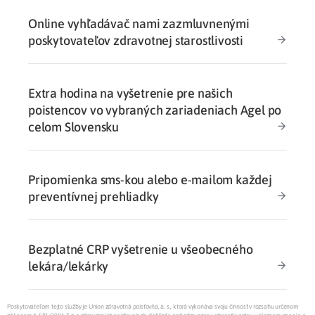
Online vyhľadávač nami zazmluvnenými
poskytovateľov zdravotnej starostlivosti
Extra hodina na vyšetrenie pre našich
poistencov vo vybraných zariadeniach Agel po
celom Slovensku
Pripomienka sms-kou alebo e-mailom každej
preventívnej prehliadky
Bezplatné CRP vyšetrenie u všeobecného
lekára/lekárky
Poskytovateľom tejto služby je Union zdravotná poisťovňa, a. s., ktorá vykonáva svoju činnosť v rozsahu určenom