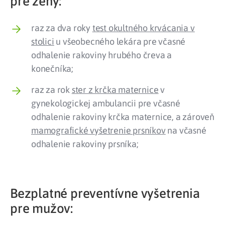
pre ženy:
raz za dva roky
test okultného krvácania v
stolici
u všeobecného lekára pre včasné
odhalenie rakoviny hrubého čreva a
konečníka;
raz za rok
ster z krčka maternice
v
gynekologickej ambulancii pre včasné
odhalenie rakoviny krčka maternice, a zároveň
mamografické vyšetrenie prsníkov
na včasné
odhalenie rakoviny prsníka;
Bezplatné preventívne vyšetrenia
pre mužov: