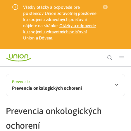
Všetky otázky a odpovede pre
poistencov Union zdravotnej poisťovne
ku spojeniu zdravotných poisťovní
nájdete na stránke:
Otázky a odpovede
ku spojeniu zdravotných poisťovní
Union a Dôvera
.
Prevencia
Prevencia onkologických ochorení
Prevencia onkologických
ochorení