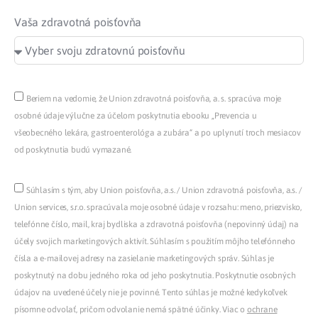
Vaša zdravotná poisťovňa
Beriem na vedomie, že Union zdravotná poisťovňa, a. s. spracúva moje
osobné údaje výlučne za účelom poskytnutia ebooku „Prevencia u
všeobecného lekára, gastroenterológa a zubára“ a po uplynutí troch mesiacov
od poskytnutia budú vymazané.
Súhlasím s tým, aby Union poisťovňa, a.s. / Union zdravotná poisťovňa, a.s. /
Union services, s.r.o. spracúvala moje osobné údaje v rozsahu: meno, priezvisko,
telefónne číslo, mail, kraj bydliska a zdravotná poisťovňa (nepovinný údaj) na
účely svojich marketingových aktivít. Súhlasím s použitím môjho telefónneho
čísla a e-mailovej adresy na zasielanie marketingových správ. Súhlas je
poskytnutý na dobu jedného roka od jeho poskytnutia. Poskytnutie osobných
údajov na uvedené účely nie je povinné. Tento súhlas je možné kedykoľvek
písomne odvolať, pričom odvolanie nemá spätné účinky. Viac o
ochrane