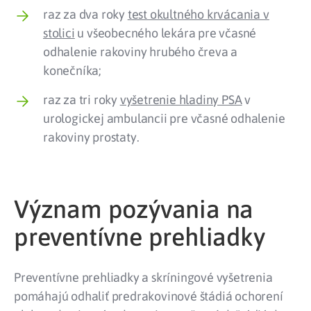
raz za dva roky
test okultného krvácania v
stolici
u všeobecného lekára pre včasné
odhalenie rakoviny hrubého čreva a
konečníka;
raz za tri roky
vyšetrenie hladiny PSA
v
urologickej ambulancii pre včasné odhalenie
rakoviny prostaty.
Význam pozývania na
preventívne prehliadky
Preventívne prehliadky a skríningové vyšetrenia
pomáhajú odhaliť predrakovinové štádiá ochorení