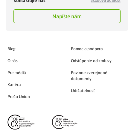
Kontaktujte nás
Škodová udalosť
Napíšte nám
Blog
Pomoc a podpora
O nás
Odstúpenie od zmluvy
Pre médiá
Povinne zverejnené
dokumenty
Kariéra
Udržateľnosť
Prečo Union