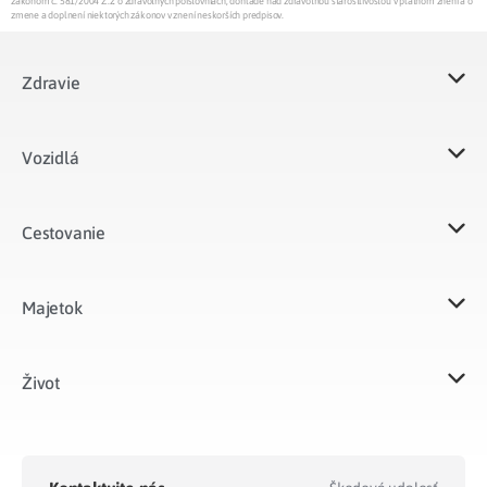
zákonom č. 581/2004 Z.z. o zdravotných poisťovniach, dohľade nad zdravotnou starostlivosťou v platnom znení a o
zmene a doplnení niektorých zákonov v znení neskorších predpisov.
Zdravie
Vozidlá​
Cestovanie
Majetok​
Život​