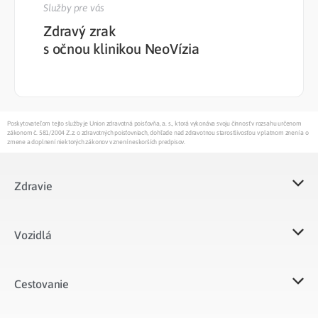
Služby pre vás
Zdravý zrak
s očnou klinikou NeoVízia
Poskytovateľom tejto služby je Union zdravotná poisťovňa, a. s., ktorá vykonáva svoju činnosť v rozsahu určenom
zákonom č. 581/2004 Z.z. o zdravotných poisťovniach, dohľade nad zdravotnou starostlivosťou v platnom znení a o
zmene a doplnení niektorých zákonov v znení neskorších predpisov.
Zdravie
Vozidlá​
Cestovanie