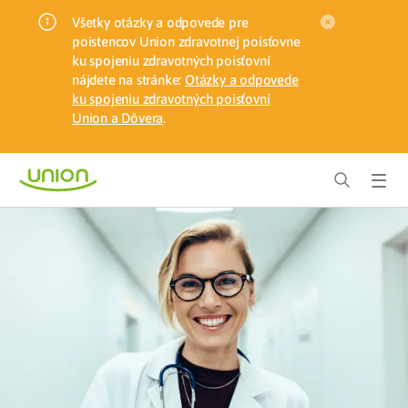
Všetky otázky a odpovede pre
poistencov Union zdravotnej poisťovne
ku spojeniu zdravotných poisťovní
nájdete na stránke:
Otázky a odpovede
ku spojeniu zdravotných poisťovní
Union a Dôvera
.