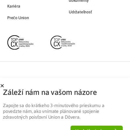
dokumenty
Kariéra
Udržateľnosť
Prečo Union
Partnerská zóna
Ochrana osobných údajov
Záleží nám na vašom názore
Pre médiá
Cookies
Legislatíva
Zapojte sa do krátkeho 3-minutového prieskumu a
povedzte nám, ako vnímate plánované spojenie
zdravotných poisťovní Union a Dôvera.