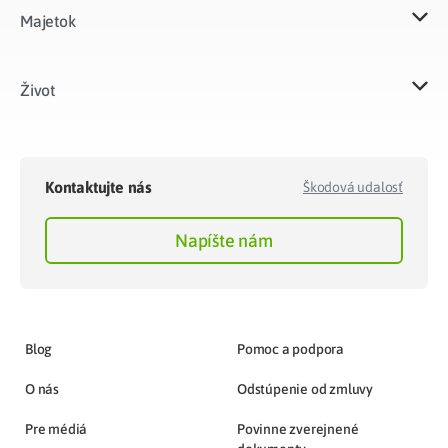
Majetok​
Život​
Kontaktujte nás
Škodová udalosť
Napíšte nám
Blog
Pomoc a podpora
O nás
Odstúpenie od zmluvy
Pre médiá
Povinne zverejnené