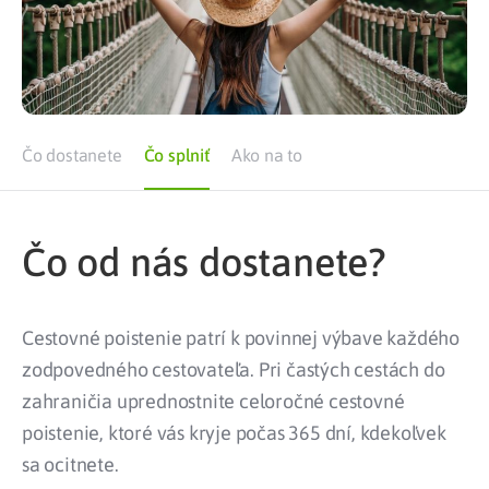
Čo dostanete
Čo splniť
Ako na to
Čo od nás dostanete?
Cestovné poistenie patrí k povinnej výbave každého
zodpovedného cestovateľa. Pri častých cestách do
zahraničia uprednostnite celoročné cestovné
poistenie, ktoré vás kryje počas 365 dní, kdekoľvek
sa ocitnete.