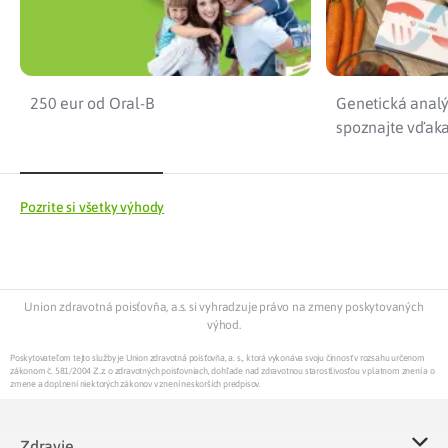
250 eur od Oral-B
Genetická analý
spoznajte vďaka
Pozrite si všetky výhody
Union zdravotná poisťovňa, a.s. si vyhradzuje právo na zmeny poskytovaných
výhod.
Poskytovateľom tejto služby je Union zdravotná poisťovňa, a. s., ktorá vykonáva svoju činnosť v rozsahu určenom
zákonom č. 581/2004 Z.z. o zdravotných poisťovniach, dohľade nad zdravotnou starostlivosťou v platnom znení a o
zmene a doplnení niektorých zákonov v znení neskorších predpisov.
Zdravie