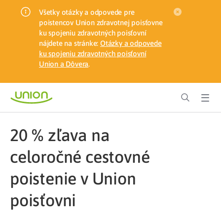
Všetky otázky a odpovede pre
poistencov Union zdravotnej poisťovne
ku spojeniu zdravotných poisťovní
nájdete na stránke:
Otázky a odpovede
ku spojeniu zdravotných poisťovní
Union a Dôvera
.
20 % zľava na
celoročné cestovné
poistenie v Union
poisťovni