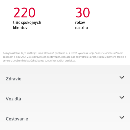
220
30
tisíc spokojných
rokov
klientov
na trhu
Poskytovateľom tejto služby je Union zdravotná poisťovňa, a. s., ktorá vykonáva svoju činnosť v rozsahu určenom
zákonom č. 581/2004 Z.z. o zdravotných poisťovniach, dohľade nad zdravotnou starostlivosťou v platnom znení a o
zmene a doplnení niektorých zákonov v znení neskorších predpisov.
Zdravie
Vozidlá​
Cestovanie