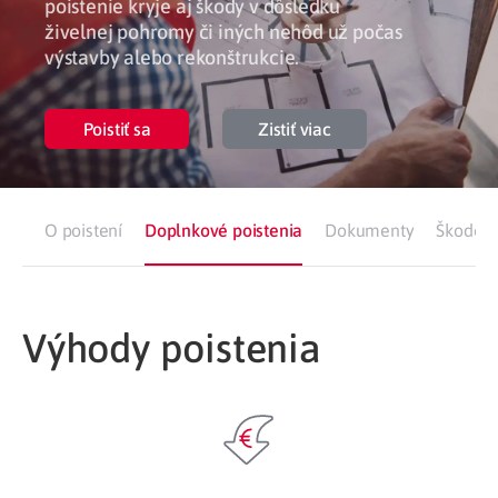
poistenie kryje aj škody v dôsledku
živelnej pohromy či iných nehôd už počas
výstavby alebo rekonštrukcie.
Poistiť sa
Zistiť viac
O poistení
Doplnkové poistenia
Dokumenty
Škodová
Výhody poistenia