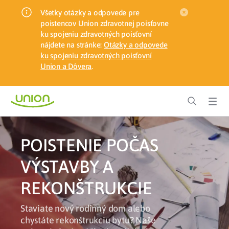
Všetky otázky a odpovede pre
poistencov Union zdravotnej poisťovne
ku spojeniu zdravotných poisťovní
nájdete na stránke:
Otázky a odpovede
ku spojeniu zdravotných poisťovní
Union a Dôvera
.
POISTENIE POČAS
VÝSTAVBY A
REKONŠTRUKCIE
Staviate nový rodinný dom alebo
chystáte rekonštrukciu bytu? Naše