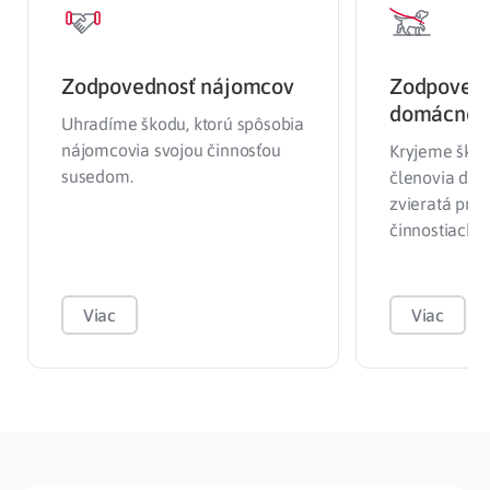
Zodpovednosť nájomcov
Zodpovedn
domácnost
Uhradíme škodu, ktorú spôsobia
nájomcovia svojou činnosťou
Kryjeme škod
susedom.
členovia do
zvieratá pri 
činnostiach.
Viac
Viac