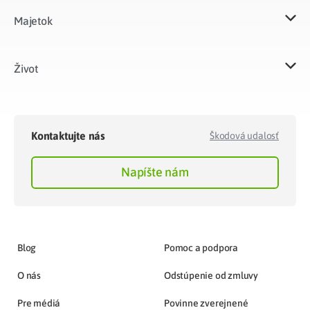
Majetok​
Život​
Kontaktujte nás
Škodová udalosť
Napíšte nám
Blog
Pomoc a podpora
O nás
Odstúpenie od zmluvy
Pre médiá
Povinne zverejnené