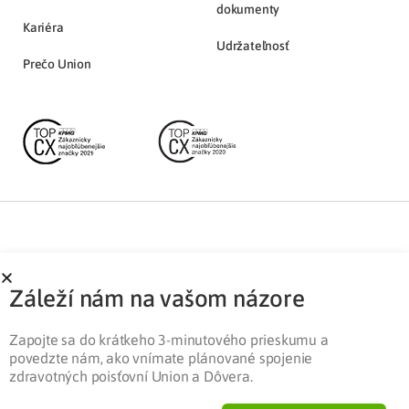
dokumenty
Kariéra
Udržateľnosť
Prečo Union
Partnerská zóna
Ochrana osobných údajov
Záleží nám na vašom názore
Pre médiá
Cookies
Legislatíva
Zapojte sa do krátkeho 3-minutového prieskumu a
povedzte nám, ako vnímate plánované spojenie
zdravotných poisťovní Union a Dôvera.