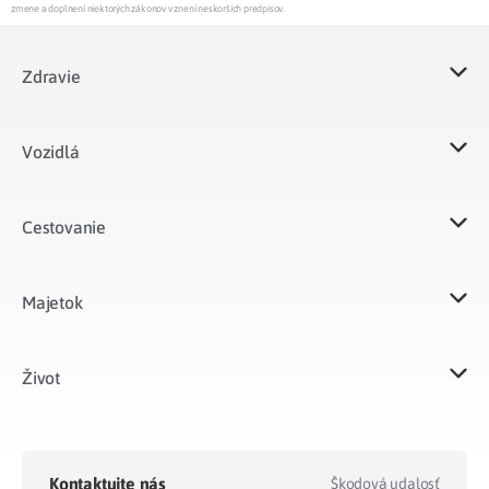
zmene a doplnení niektorých zákonov v znení neskorších predpisov.
Zdravie
Vozidlá​
Cestovanie
Majetok​
Život​
Kontaktujte nás
Škodová udalosť