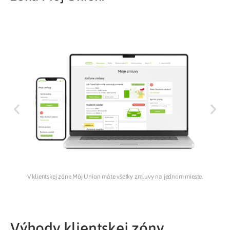
V klientskej zóne Môj Union máte všetky zmluvy na jednom mieste.
D
Výhody klientskej zóny