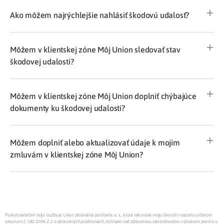
Ako môžem najrýchlejšie nahlásiť škodovú udalosť?
Môžem v klientskej zóne Môj Union sledovať stav
škodovej udalosti?
Môžem v klientskej zóne Môj Union doplniť chýbajúce
dokumenty ku škodovej udalosti?
Môžem doplniť alebo aktualizovať údaje k mojim
zmluvám v klientskej zóne Môj Union?
Poskytovateľom tejto služby je Union zdravotná poisťovňa, a. s., ktorá vykonáva svoju činnosť v rozsahu určenom
zákonom č. 581/2004 Z.z. o zdravotných poisťovniach, dohľade nad zdravotnou starostlivosťou v platnom znení a o