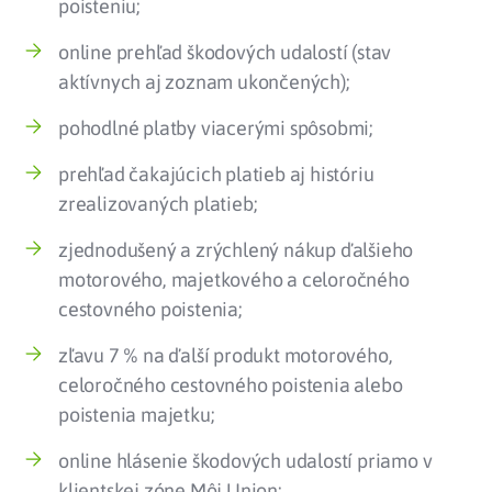
poisteniu;
online prehľad škodových udalostí (stav
aktívnych aj zoznam ukončených);
pohodlné platby viacerými spôsobmi;
prehľad čakajúcich platieb aj históriu
zrealizovaných platieb;
zjednodušený a zrýchlený nákup ďalšieho
motorového, majetkového a celoročného
cestovného poistenia;
zľavu 7 % na ďalší produkt motorového,
celoročného cestovného poistenia alebo
poistenia majetku;
online hlásenie škodových udalostí priamo v
klientskej zóne Môj Union;