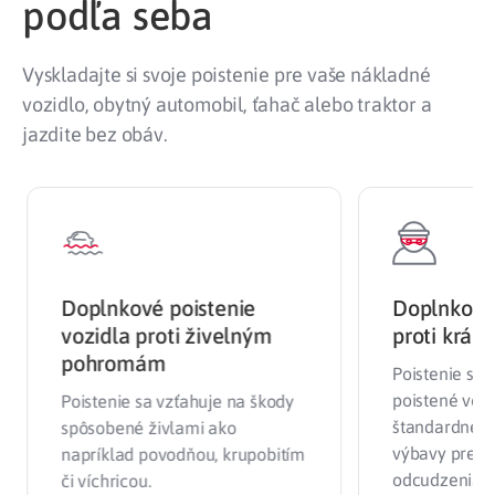
podľa seba
Vyskladajte si svoje poistenie pre vaše nákladné
vozidlo, obytný automobil, ťahač alebo traktor a
jazdite bez obáv.
Doplnkové poistenie auta
Doplnkové
proti krádeži
činnosti 
stroja
Poistenie sa vzťahuje na
poistené vozidlo vrátane jeho
Poistenie sa
štandardnej aj doplnkovej
spôsobené p
výbavy pre prípad jeho
napr. trakto
odcudzenia.