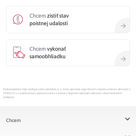
Chcem
zistiť stav
poistnej udalosti
Chcem
vykonať
samoobhliadku
Poskytovateľom tejto služby je Union poisťovňa, a. s., ktorá vykonáva svoju činnosť v rozsahu určenom zákonom č.
39/2015 Z.z. o poisťovníctve v platnom znení a o zmene a doplnení niektorých zákonov v znení neskorších
predpisov.
Chcem