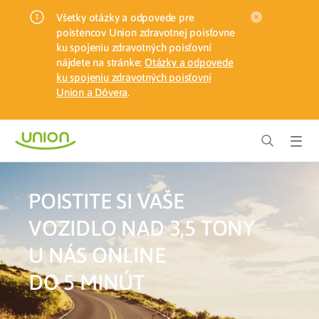
Všetky otázky a odpovede pre
poistencov Union zdravotnej poisťovne
ku spojeniu zdravotných poisťovní
nájdete na stránke:
Otázky a odpovede
ku spojeniu zdravotných poisťovní
Union a Dôvera
.
POISTITE SI VAŠE
VOZIDLO NAD 3,5 TONY
U NÁS ONLINE
DO 5 MINÚT