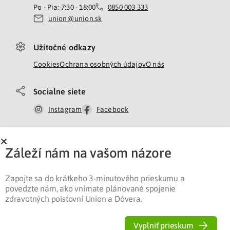
Po - Pia: 7:30 - 18:00
0850 003 333
union@union.sk
Užitočné odkazy
Cookies
Ochrana osobných údajov
O nás
Socialne siete
Instagram
Facebook
Záleží nám na vašom názore
Poskytovateľom tejto služby je Union zdravotná
poisťovňa, a. s., ktorá vykonáva svoju činnosť v
Zapojte sa do krátkeho 3-minutového prieskumu a
rozsahu určenom zákonom č. 581/2004 Z.z. o
povedzte nám, ako vnímate plánované spojenie
zdravotných poisťovniach, dohľade nad zdravotnou
zdravotných poisťovní Union a Dôvera.
starostlivosťou v platnom znení a o zmene a doplnení
niektorých zákonov v znení neskorších predpisov.
Vyplniť prieskum