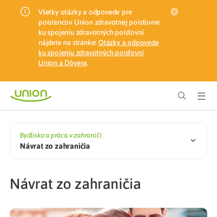
Všetky otázky a odpovede pre
poistencov Union zdravotnej poisťovne
ku spojeniu zdravotných poisťovní
nájdete na stránke:
Otázky a odpovede
ku spojeniu zdravotných poisťovní
Union a Dôvera
.
Bydlisko a práca v zahraničí
Návrat zo zahraničia
Návrat zo zahraničia