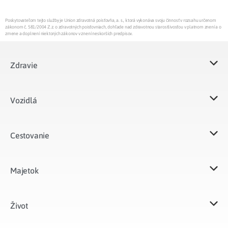
Poskytovateľom tejto služby je Union zdravotná poisťovňa, a. s., ktorá vykonáva svoju činnosť v rozsahu určenom
zákonom č. 581/2004 Z.z. o zdravotných poisťovniach, dohľade nad zdravotnou starostlivosťou v platnom znení a o
zmene a doplnení niektorých zákonov v znení neskorších predpisov.
Zdravie
Vozidlá​
Cestovanie
Majetok​
Život​