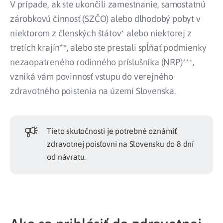
V prípade, ak ste ukončili zamestnanie, samostatnú
zárobkovú činnosť (SZČO) alebo dlhodobý pobyt v
niektorom z členských štátov* alebo niektorej z
tretích krajín**, alebo ste prestali spĺňať podmienky
nezaopatreného rodinného príslušníka (NRP)***,
vzniká vám povinnosť vstupu do verejného
zdravotného poistenia na území Slovenska.
Tieto skutočnosti je potrebné oznámiť
zdravotnej poisťovni na Slovensku do 8 dní
od návratu.