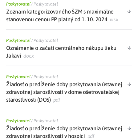
Poskytovateľ
/
Poskytovateľ
Zoznam kategorizovaného ŠZM s maximálne
stanovenou cenou PP platný od 1. 10. 2024
xlsx
Poskytovateľ
/
Poskytovateľ
Oznámenie o začatí centrálneho nákupu lieku
Jakavi
docx
Poskytovateľ
/
Poskytovateľ
Žiadosť o predĺženie doby poskytovania ústavnej
zdravotnej starostlivosti v dome ošetrovateľskej
starostlivosti (DOS)
pdf
Poskytovateľ
/
Poskytovateľ
Žiadosť o predĺženie doby poskytovania ústavnej
zdravotnej starostlivosti v hospici
pdf