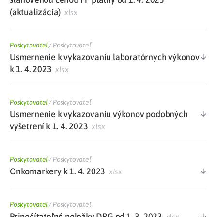
(aktualizácia)
xlsx
Poskytovateľ
/
Poskytovateľ
Usmernenie k vykazovaniu laboratórnych výkonov
k 1. 4. 2023
xlsx
Poskytovateľ
/
Poskytovateľ
Usmernenie k vykazovaniu výkonov podobných
vyšetrení k 1. 4. 2023
xlsx
Poskytovateľ
/
Poskytovateľ
Onkomarkery k 1. 4. 2023
xlsx
Poskytovateľ
/
Poskytovateľ
Pripočítateľné položky DRG od 1. 3. 2023
xlsx