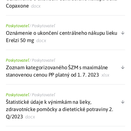
Copaxone
docx
Poskytovateľ
/
Poskytovateľ
Oznámenie o ukončení centrálneho nákupu lieku
Erelzi 50 mg
docx
Poskytovateľ
/
Poskytovateľ
Zoznam kategorizovaného ŠZM s maximálne
stanovenou cenou PP platný od 1. 7. 2023
xlsx
Poskytovateľ
/
Poskytovateľ
Štatistické údaje k výnimkám na lieky,
zdravotnícke pomôcky a dietetické potraviny 2.
Q/2023
docx