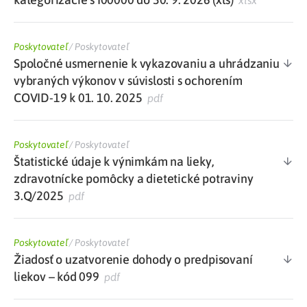
xlsx
Poskytovateľ
/
Poskytovateľ
Spoločné usmernenie k vykazovaniu a uhrádzaniu
vybraných výkonov v súvislosti s ochorením
COVID-19 k 01. 10. 2025
pdf
Poskytovateľ
/
Poskytovateľ
Štatistické údaje k výnimkám na lieky,
zdravotnícke pomôcky a dietetické potraviny
3.Q/2025
pdf
Poskytovateľ
/
Poskytovateľ
Žiadosť o uzatvorenie dohody o predpisovaní
liekov – kód 099
pdf