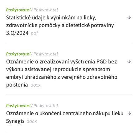
Poskytovateľ
/
Poskytovateľ
Štatistické údaje k výnimkám na lieky,
zdravotnícke pomôcky a dietetické potraviny
3.Q/2024
pdf
Poskytovateľ
/
Poskytovateľ
Oznámenie o zrealizovaní vyšetrenia PGD bez
výkonu asistovanej reprodukcie s prenosom
embryí uhrádzaného z verejného zdravotného
poistenia
docx
Poskytovateľ
/
Poskytovateľ
Oznámenie o ukončení centrálneho nákupu lieku
Synagis
docx