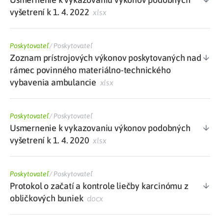
vyšetrení k 1. 4. 2022
xlsx
Poskytovateľ
/
Poskytovateľ
Zoznam prístrojových výkonov poskytovaných nad
rámec povinného materiálno-technického
vybavenia ambulancie
xlsx
Poskytovateľ
/
Poskytovateľ
Usmernenie k vykazovaniu výkonov podobných
vyšetrení k 1. 4. 2020
xlsx
Poskytovateľ
/
Poskytovateľ
Protokol o začatí a kontrole liečby karcinómu z
obličkových buniek
docx