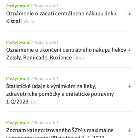
Poskytovateľ
/
Poskytovateľ
Oznámenie o začatí centrálneho nákupu lieku
Kisqali
docx
Poskytovateľ
/
Poskytovateľ
Oznámenie o ukončení centrálneho nákupu liekov
Zessly, Remicade, Ruxience
docx
Poskytovateľ
/
Poskytovateľ
Štatistické údaje k výnimkám na lieky,
zdravotnícke pomôcky a dietetické potraviny
1.Q/2023
pdf
Poskytovateľ
/
Poskytovateľ
Zoznam kategorizovaného ŠZM s maximálne
stanovenou cenou PP platný od 1. 4. 2023