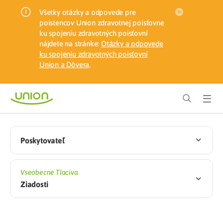
Všetky otázky a odpovede pre
poistencov Union zdravotnej poisťovne
ku spojeniu zdravotných poisťovní
nájdete na stránke:
Otázky a odpovede
ku spojeniu zdravotných poisťovní
Union a Dôvera
.
Poskytovateľ
Vseobecne Tlaciva
Ziadosti