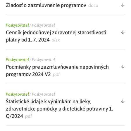
Žiadosť o zazmluvnenie programov
docx
Poskytovateľ
/
Poskytovateľ
Cenník jednodňovej zdravotnej starostlivosti
platný od 1. 7. 2024
xlsx
Poskytovateľ
/
Poskytovateľ
Podmienky pre zazmluvňovanie nepovinných
programov 2024 V2
pdf
Poskytovateľ
/
Poskytovateľ
Štatistické údaje k výnimkám na lieky,
zdravotnícke pomôcky a dietetické potraviny 1.
Q/2024
pdf