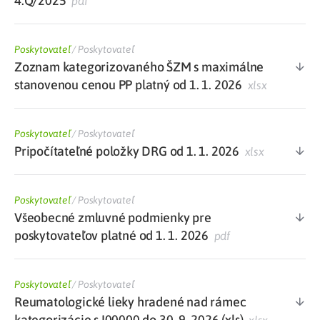
4.Q/2025
pdf
Poskytovateľ
/
Poskytovateľ
Zoznam kategorizovaného ŠZM s maximálne
stanovenou cenou PP platný od 1. 1. 2026
xlsx
Poskytovateľ
/
Poskytovateľ
Pripočítateľné položky DRG od 1. 1. 2026
xlsx
Poskytovateľ
/
Poskytovateľ
Všeobecné zmluvné podmienky pre
poskytovateľov platné od 1. 1. 2026
pdf
Poskytovateľ
/
Poskytovateľ
Reumatologické lieky hradené nad rámec
kategorizácie s I00000 do 30. 9. 2026 (xls)