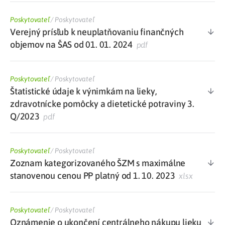
Poskytovateľ
/
Poskytovateľ
Verejný prísľub k neuplatňovaniu finančných
objemov na ŠAS od 01. 01. 2024
pdf
Poskytovateľ
/
Poskytovateľ
Štatistické údaje k výnimkám na lieky,
zdravotnícke pomôcky a dietetické potraviny 3.
Q/2023
pdf
Poskytovateľ
/
Poskytovateľ
Zoznam kategorizovaného ŠZM s maximálne
stanovenou cenou PP platný od 1. 10. 2023
xlsx
Poskytovateľ
/
Poskytovateľ
Oznámenie o ukončení centrálneho nákupu lieku