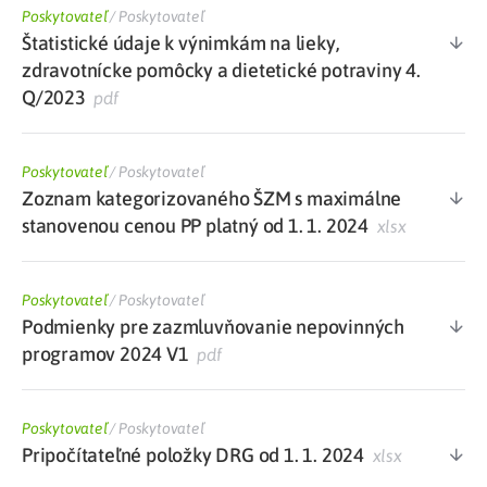
Poskytovateľ
/
Poskytovateľ
Štatistické údaje k výnimkám na lieky,
zdravotnícke pomôcky a dietetické potraviny 4.
Q/2023
pdf
Poskytovateľ
/
Poskytovateľ
Zoznam kategorizovaného ŠZM s maximálne
stanovenou cenou PP platný od 1. 1. 2024
xlsx
Poskytovateľ
/
Poskytovateľ
Podmienky pre zazmluvňovanie nepovinných
programov 2024 V1
pdf
Poskytovateľ
/
Poskytovateľ
Pripočítateľné položky DRG od 1. 1. 2024
xlsx