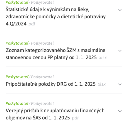
Poskytovateľ
/
Poskytovateľ
Štatistické údaje k výnimkám na lieky,
zdravotnícke pomôcky a dietetické potraviny
4.Q/2024
pdf
Poskytovateľ
/
Poskytovateľ
Zoznam kategorizovaného ŠZM s maximálne
stanovenou cenou PP platný od 1. 1. 2025
xlsx
Poskytovateľ
/
Poskytovateľ
Pripočítateľné položky DRG od 1. 1. 2025
xlsx
Poskytovateľ
/
Poskytovateľ
Verejný prísľub k neuplatňovaniu finančných
objemov na ŠAS od 1. 1. 2025
pdf