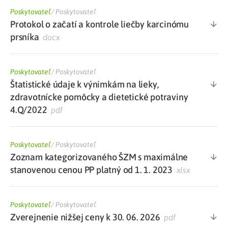
Poskytovateľ
/
Poskytovateľ
Protokol o začatí a kontrole liečby karcinómu
prsníka
docx
Poskytovateľ
/
Poskytovateľ
Štatistické údaje k výnimkám na lieky,
zdravotnícke pomôcky a dietetické potraviny
4.Q/2022
pdf
Poskytovateľ
/
Poskytovateľ
Zoznam kategorizovaného ŠZM s maximálne
stanovenou cenou PP platný od 1. 1. 2023
xlsx
Poskytovateľ
/
Poskytovateľ
Zverejnenie nižšej ceny k 30. 06. 2026
pdf