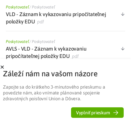
Poskytovateľ
/
Poskytovateľ
VLD - Záznam k vykazovaniu pripočítateľnej
položky EDU
pdf
Poskytovateľ
/
Poskytovateľ
AVLS - VLD - Záznam k vykazovaniu
pripočítateľnej položky EDU
pdf
Záleží nám na vašom názore
Poskytovateľ
/
Poskytovateľ
Dotazník k výkonom súvisiacim s edukáciou
Zapojte sa do krátkeho 3-minutového prieskumu a
pacienta v diabetologickej ambulancii
docx
povedzte nám, ako vnímate plánované spojenie
zdravotných poisťovní Union a Dôvera.
Poskytovateľ
/
Poskytovateľ
Vyplniť prieskum
Zoznam kategorizovaného ŠZM s maximálne
stanovenou cenou PP platný od 1. 1. 2022
xlsx