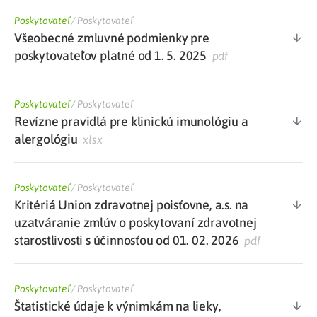
Poskytovateľ
/
Poskytovateľ
Všeobecné zmluvné podmienky pre
poskytovateľov platné od 1. 5. 2025
pdf
Poskytovateľ
/
Poskytovateľ
Revízne pravidlá pre klinickú imunológiu a
alergológiu
xlsx
Poskytovateľ
/
Poskytovateľ
Kritériá Union zdravotnej poisťovne, a.s. na
uzatváranie zmlúv o poskytovaní zdravotnej
starostlivosti s účinnosťou od 01. 02. 2026
pdf
Poskytovateľ
/
Poskytovateľ
Štatistické údaje k výnimkám na lieky,