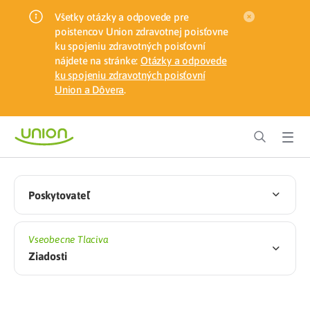
Všetky otázky a odpovede pre
poistencov Union zdravotnej poisťovne
ku spojeniu zdravotných poisťovní
nájdete na stránke:
Otázky a odpovede
ku spojeniu zdravotných poisťovní
Union a Dôvera
.
Poskytovateľ
Vseobecne Tlaciva
Ziadosti