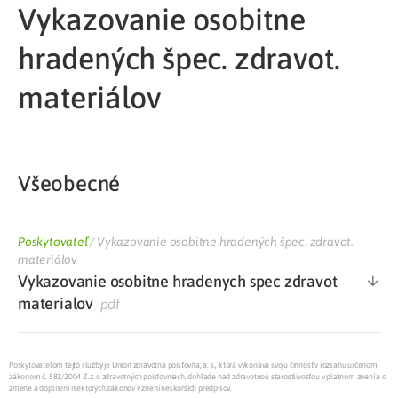
Vykazovanie osobitne
hradených špec. zdravot.
materiálov
Všeobecné
Poskytovateľ
/
Vykazovanie osobitne hradených špec. zdravot.
materiálov
Vykazovanie osobitne hradenych spec zdravot
materialov
pdf
Poskytovateľom tejto služby je Union zdravotná poisťovňa, a. s., ktorá vykonáva svoju činnosť v rozsahu určenom
zákonom č. 581/2004 Z.z. o zdravotných poisťovniach, dohľade nad zdravotnou starostlivosťou v platnom znení a o
zmene a doplnení niektorých zákonov v znení neskorších predpisov.