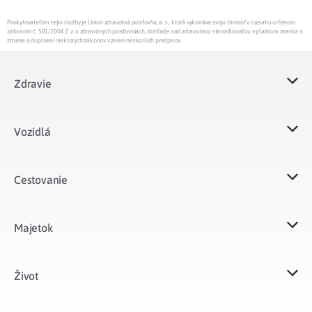
Poskytovateľom tejto služby je Union zdravotná poisťovňa, a. s., ktorá vykonáva svoju činnosť v rozsahu určenom
zákonom č. 581/2004 Z.z. o zdravotných poisťovniach, dohľade nad zdravotnou starostlivosťou v platnom znení a o
zmene a doplnení niektorých zákonov v znení neskorších predpisov.
Zdravie
Vozidlá​
Cestovanie
Majetok​
Život​