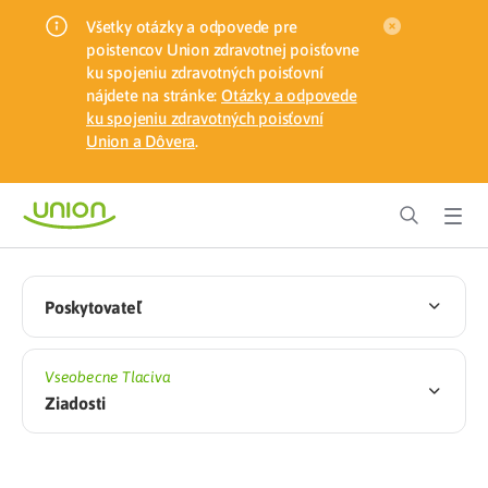
Všetky otázky a odpovede pre
poistencov Union zdravotnej poisťovne
ku spojeniu zdravotných poisťovní
nájdete na stránke:
Otázky a odpovede
ku spojeniu zdravotných poisťovní
Union a Dôvera
.
Poskytovateľ
Vseobecne Tlaciva
Ziadosti