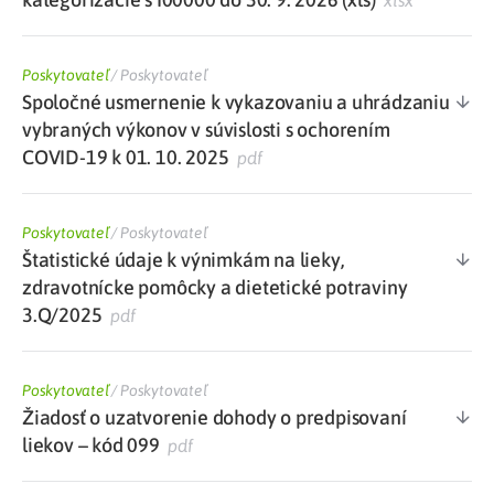
xlsx
Poskytovateľ
/
Poskytovateľ
Spoločné usmernenie k vykazovaniu a uhrádzaniu
vybraných výkonov v súvislosti s ochorením
COVID-19 k 01. 10. 2025
pdf
Poskytovateľ
/
Poskytovateľ
Štatistické údaje k výnimkám na lieky,
zdravotnícke pomôcky a dietetické potraviny
3.Q/2025
pdf
Poskytovateľ
/
Poskytovateľ
Žiadosť o uzatvorenie dohody o predpisovaní
liekov – kód 099
pdf