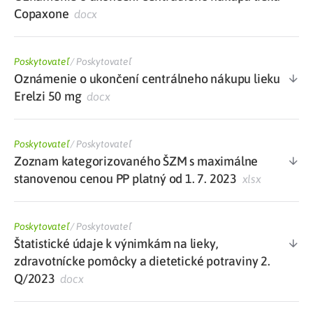
Copaxone
docx
Poskytovateľ
/
Poskytovateľ
Oznámenie o ukončení centrálneho nákupu lieku
Erelzi 50 mg
docx
Poskytovateľ
/
Poskytovateľ
Zoznam kategorizovaného ŠZM s maximálne
stanovenou cenou PP platný od 1. 7. 2023
xlsx
Poskytovateľ
/
Poskytovateľ
Štatistické údaje k výnimkám na lieky,
zdravotnícke pomôcky a dietetické potraviny 2.
Q/2023
docx