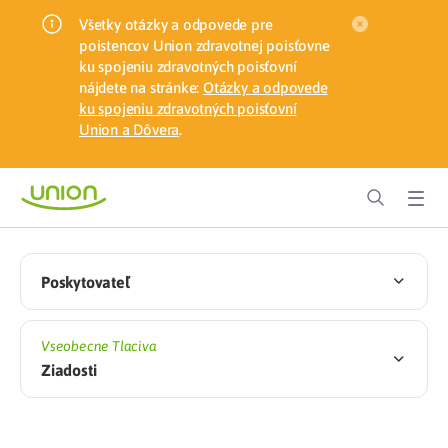
Všetky otázky a odpovede pre
poistencov Union zdravotnej poisťovne
ku spojeniu zdravotných poisťovní
nájdete na stránke:
Otázky a odpovede
ku spojeniu zdravotných poisťovní
Union a Dôvera
.
Poskytovateľ
Vseobecne Tlaciva
Ziadosti