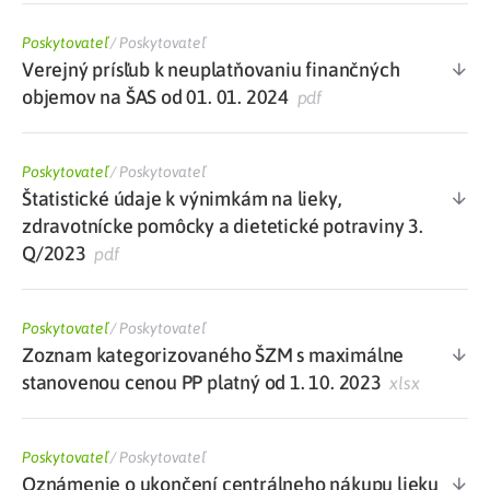
Poskytovateľ
/
Poskytovateľ
Verejný prísľub k neuplatňovaniu finančných
objemov na ŠAS od 01. 01. 2024
pdf
Poskytovateľ
/
Poskytovateľ
Štatistické údaje k výnimkám na lieky,
zdravotnícke pomôcky a dietetické potraviny 3.
Q/2023
pdf
Poskytovateľ
/
Poskytovateľ
Zoznam kategorizovaného ŠZM s maximálne
stanovenou cenou PP platný od 1. 10. 2023
xlsx
Poskytovateľ
/
Poskytovateľ
Oznámenie o ukončení centrálneho nákupu lieku