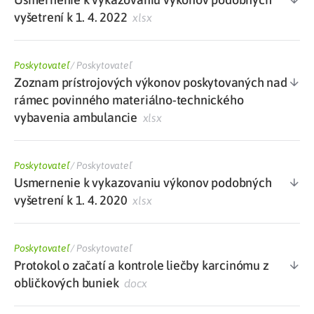
vyšetrení k 1. 4. 2022
xlsx
Poskytovateľ
/
Poskytovateľ
Zoznam prístrojových výkonov poskytovaných nad
rámec povinného materiálno-technického
vybavenia ambulancie
xlsx
Poskytovateľ
/
Poskytovateľ
Usmernenie k vykazovaniu výkonov podobných
vyšetrení k 1. 4. 2020
xlsx
Poskytovateľ
/
Poskytovateľ
Protokol o začatí a kontrole liečby karcinómu z
obličkových buniek
docx