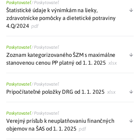
Poskytovateľ
/
Poskytovateľ
Štatistické údaje k výnimkám na lieky,
zdravotnícke pomôcky a dietetické potraviny
4.Q/2024
pdf
Poskytovateľ
/
Poskytovateľ
Zoznam kategorizovaného ŠZM s maximálne
stanovenou cenou PP platný od 1. 1. 2025
xlsx
Poskytovateľ
/
Poskytovateľ
Pripočítateľné položky DRG od 1. 1. 2025
xlsx
Poskytovateľ
/
Poskytovateľ
Verejný prísľub k neuplatňovaniu finančných
objemov na ŠAS od 1. 1. 2025
pdf