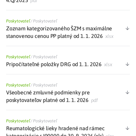
4.Q/2025
pdf
Poskytovateľ
/
Poskytovateľ
Zoznam kategorizovaného ŠZM s maximálne
stanovenou cenou PP platný od 1. 1. 2026
xlsx
Poskytovateľ
/
Poskytovateľ
Pripočítateľné položky DRG od 1. 1. 2026
xlsx
Poskytovateľ
/
Poskytovateľ
Všeobecné zmluvné podmienky pre
poskytovateľov platné od 1. 1. 2026
pdf
Poskytovateľ
/
Poskytovateľ
Reumatologické lieky hradené nad rámec
kategorizácie s I00000 do 30. 9. 2026 (xls)