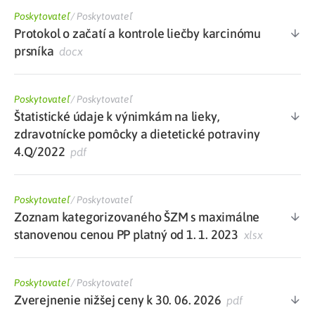
Poskytovateľ
/
Poskytovateľ
Protokol o začatí a kontrole liečby karcinómu
prsníka
docx
Poskytovateľ
/
Poskytovateľ
Štatistické údaje k výnimkám na lieky,
zdravotnícke pomôcky a dietetické potraviny
4.Q/2022
pdf
Poskytovateľ
/
Poskytovateľ
Zoznam kategorizovaného ŠZM s maximálne
stanovenou cenou PP platný od 1. 1. 2023
xlsx
Poskytovateľ
/
Poskytovateľ
Zverejnenie nižšej ceny k 30. 06. 2026
pdf