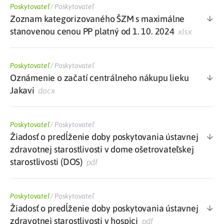
Poskytovateľ
/
Poskytovateľ
Zoznam kategorizovaného ŠZM s maximálne
stanovenou cenou PP platný od 1. 10. 2024
xlsx
Poskytovateľ
/
Poskytovateľ
Oznámenie o začatí centrálneho nákupu lieku
Jakavi
docx
Poskytovateľ
/
Poskytovateľ
Žiadosť o predĺženie doby poskytovania ústavnej
zdravotnej starostlivosti v dome ošetrovateľskej
starostlivosti (DOS)
pdf
Poskytovateľ
/
Poskytovateľ
Žiadosť o predĺženie doby poskytovania ústavnej
zdravotnej starostlivosti v hospici
pdf