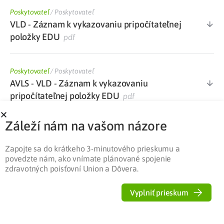
Poskytovateľ
/
Poskytovateľ
VLD - Záznam k vykazovaniu pripočítateľnej
položky EDU
pdf
Poskytovateľ
/
Poskytovateľ
AVLS - VLD - Záznam k vykazovaniu
pripočítateľnej položky EDU
pdf
Záleží nám na vašom názore
Poskytovateľ
/
Poskytovateľ
Dotazník k výkonom súvisiacim s edukáciou
Zapojte sa do krátkeho 3-minutového prieskumu a
pacienta v diabetologickej ambulancii
docx
povedzte nám, ako vnímate plánované spojenie
zdravotných poisťovní Union a Dôvera.
Poskytovateľ
/
Poskytovateľ
Vyplniť prieskum
Zoznam kategorizovaného ŠZM s maximálne
stanovenou cenou PP platný od 1. 1. 2022
xlsx