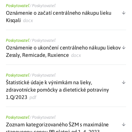
Poskytovateľ
/
Poskytovateľ
Oznámenie o začatí centrálneho nákupu lieku
Kisqali
docx
Poskytovateľ
/
Poskytovateľ
Oznámenie o ukončení centrálneho nákupu liekov
Zessly, Remicade, Ruxience
docx
Poskytovateľ
/
Poskytovateľ
Štatistické údaje k výnimkám na lieky,
zdravotnícke pomôcky a dietetické potraviny
1.Q/2023
pdf
Poskytovateľ
/
Poskytovateľ
Zoznam kategorizovaného ŠZM s maximálne
stanovenou cenou PP platný od 1. 4. 2023