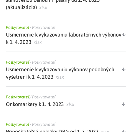
(aktualizácia)
xlsx
Poskytovateľ
/
Poskytovateľ
Usmernenie k vykazovaniu laboratórnych výkonov
k 1. 4. 2023
xlsx
Poskytovateľ
/
Poskytovateľ
Usmernenie k vykazovaniu výkonov podobných
vyšetrení k 1. 4. 2023
xlsx
Poskytovateľ
/
Poskytovateľ
Onkomarkery k 1. 4. 2023
xlsx
Poskytovateľ
/
Poskytovateľ
Pripočítateľné položky DRG od 1. 3. 2023
xlsx