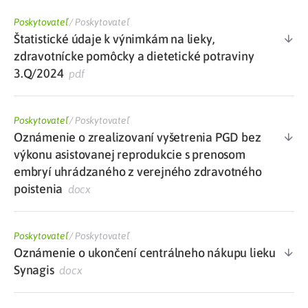
Poskytovateľ
/
Poskytovateľ
Štatistické údaje k výnimkám na lieky,
zdravotnícke pomôcky a dietetické potraviny
3.Q/2024
pdf
Poskytovateľ
/
Poskytovateľ
Oznámenie o zrealizovaní vyšetrenia PGD bez
výkonu asistovanej reprodukcie s prenosom
embryí uhrádzaného z verejného zdravotného
poistenia
docx
Poskytovateľ
/
Poskytovateľ
Oznámenie o ukončení centrálneho nákupu lieku
Synagis
docx