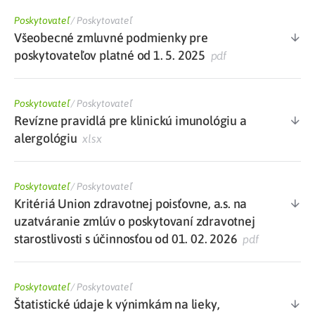
Poskytovateľ
/
Poskytovateľ
Všeobecné zmluvné podmienky pre
poskytovateľov platné od 1. 5. 2025
pdf
Poskytovateľ
/
Poskytovateľ
Revízne pravidlá pre klinickú imunológiu a
alergológiu
xlsx
Poskytovateľ
/
Poskytovateľ
Kritériá Union zdravotnej poisťovne, a.s. na
uzatváranie zmlúv o poskytovaní zdravotnej
starostlivosti s účinnosťou od 01. 02. 2026
pdf
Poskytovateľ
/
Poskytovateľ
Štatistické údaje k výnimkám na lieky,