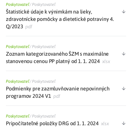
Poskytovateľ
/
Poskytovateľ
Štatistické údaje k výnimkám na lieky,
zdravotnícke pomôcky a dietetické potraviny 4.
Q/2023
pdf
Poskytovateľ
/
Poskytovateľ
Zoznam kategorizovaného ŠZM s maximálne
stanovenou cenou PP platný od 1. 1. 2024
xlsx
Poskytovateľ
/
Poskytovateľ
Podmienky pre zazmluvňovanie nepovinných
programov 2024 V1
pdf
Poskytovateľ
/
Poskytovateľ
Pripočítateľné položky DRG od 1. 1. 2024
xlsx