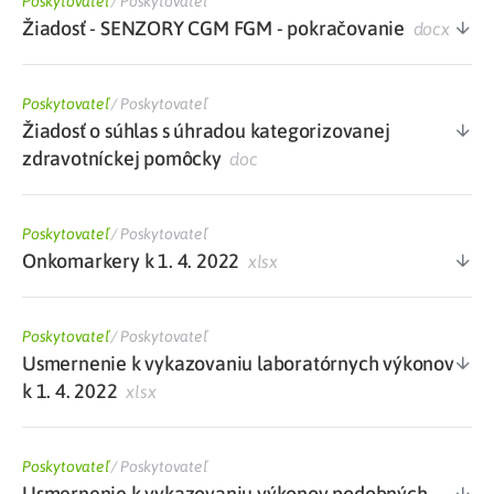
Poskytovateľ
/
Poskytovateľ
Žiadosť - SENZORY CGM FGM - pokračovanie
docx
Poskytovateľ
/
Poskytovateľ
Žiadosť o súhlas s úhradou kategorizovanej
zdravotníckej pomôcky
doc
Poskytovateľ
/
Poskytovateľ
Onkomarkery k 1. 4. 2022
xlsx
Poskytovateľ
/
Poskytovateľ
Usmernenie k vykazovaniu laboratórnych výkonov
k 1. 4. 2022
xlsx
Poskytovateľ
/
Poskytovateľ
Usmernenie k vykazovaniu výkonov podobných