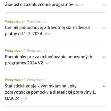
Žiadosť o zazmluvnenie programov
docx
Poskytovateľ
/
Poskytovateľ
Cenník jednodňovej zdravotnej starostlivosti
platný od 1. 7. 2024
xlsx
Poskytovateľ
/
Poskytovateľ
Podmienky pre zazmluvňovanie nepovinných
programov 2024 V2
pdf
Poskytovateľ
/
Poskytovateľ
Štatistické údaje k výnimkám na lieky,
zdravotnícke pomôcky a dietetické potraviny 1.
Q/2024
pdf