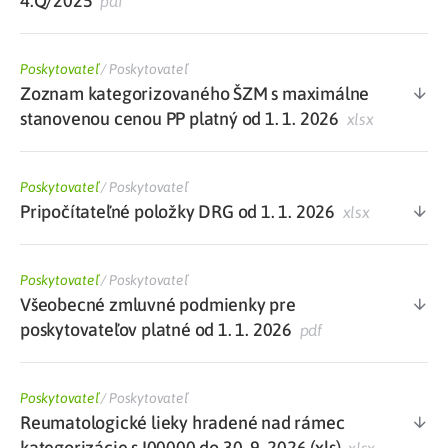
4.Q/2025
pdf
Poskytovateľ
/
Poskytovateľ
Zoznam kategorizovaného ŠZM s maximálne
stanovenou cenou PP platný od 1. 1. 2026
xlsx
Poskytovateľ
/
Poskytovateľ
Pripočítateľné položky DRG od 1. 1. 2026
xlsx
Poskytovateľ
/
Poskytovateľ
Všeobecné zmluvné podmienky pre
poskytovateľov platné od 1. 1. 2026
pdf
Poskytovateľ
/
Poskytovateľ
Reumatologické lieky hradené nad rámec
kategorizácie s I00000 do 30. 9. 2026 (xls)