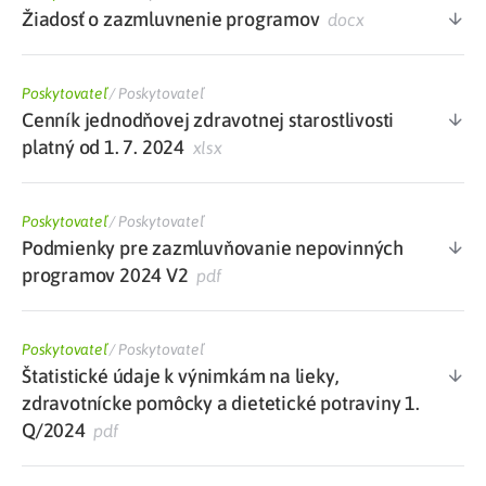
Žiadosť o zazmluvnenie programov
docx
Poskytovateľ
/
Poskytovateľ
Cenník jednodňovej zdravotnej starostlivosti
platný od 1. 7. 2024
xlsx
Poskytovateľ
/
Poskytovateľ
Podmienky pre zazmluvňovanie nepovinných
programov 2024 V2
pdf
Poskytovateľ
/
Poskytovateľ
Štatistické údaje k výnimkám na lieky,
zdravotnícke pomôcky a dietetické potraviny 1.
Q/2024
pdf