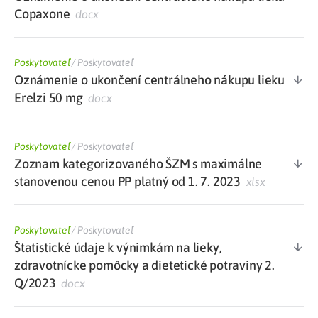
Copaxone
docx
Poskytovateľ
/
Poskytovateľ
Oznámenie o ukončení centrálneho nákupu lieku
Erelzi 50 mg
docx
Poskytovateľ
/
Poskytovateľ
Zoznam kategorizovaného ŠZM s maximálne
stanovenou cenou PP platný od 1. 7. 2023
xlsx
Poskytovateľ
/
Poskytovateľ
Štatistické údaje k výnimkám na lieky,
zdravotnícke pomôcky a dietetické potraviny 2.
Q/2023
docx