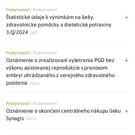
Poskytovateľ
/
Poskytovateľ
Štatistické údaje k výnimkám na lieky,
zdravotnícke pomôcky a dietetické potraviny
3.Q/2024
pdf
Poskytovateľ
/
Poskytovateľ
Oznámenie o zrealizovaní vyšetrenia PGD bez
výkonu asistovanej reprodukcie s prenosom
embryí uhrádzaného z verejného zdravotného
poistenia
docx
Poskytovateľ
/
Poskytovateľ
Oznámenie o ukončení centrálneho nákupu lieku
Synagis
docx