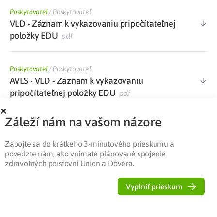
Poskytovateľ
/
Poskytovateľ
VLD - Záznam k vykazovaniu pripočítateľnej
položky EDU
pdf
Poskytovateľ
/
Poskytovateľ
AVLS - VLD - Záznam k vykazovaniu
pripočítateľnej položky EDU
pdf
Záleží nám na vašom názore
Poskytovateľ
/
Poskytovateľ
Dotazník k výkonom súvisiacim s edukáciou
Zapojte sa do krátkeho 3-minutového prieskumu a
pacienta v diabetologickej ambulancii
docx
povedzte nám, ako vnímate plánované spojenie
zdravotných poisťovní Union a Dôvera.
Poskytovateľ
/
Poskytovateľ
Vyplniť prieskum
Zoznam kategorizovaného ŠZM s maximálne
stanovenou cenou PP platný od 1. 1. 2022
xlsx