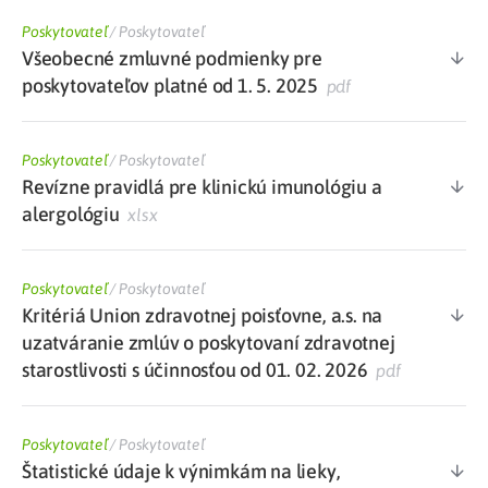
Poskytovateľ
/
Poskytovateľ
Všeobecné zmluvné podmienky pre
poskytovateľov platné od 1. 5. 2025
pdf
Poskytovateľ
/
Poskytovateľ
Revízne pravidlá pre klinickú imunológiu a
alergológiu
xlsx
Poskytovateľ
/
Poskytovateľ
Kritériá Union zdravotnej poisťovne, a.s. na
uzatváranie zmlúv o poskytovaní zdravotnej
starostlivosti s účinnosťou od 01. 02. 2026
pdf
Poskytovateľ
/
Poskytovateľ
Štatistické údaje k výnimkám na lieky,