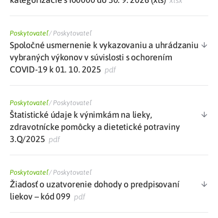
xlsx
Poskytovateľ
/
Poskytovateľ
Spoločné usmernenie k vykazovaniu a uhrádzaniu
vybraných výkonov v súvislosti s ochorením
COVID-19 k 01. 10. 2025
pdf
Poskytovateľ
/
Poskytovateľ
Štatistické údaje k výnimkám na lieky,
zdravotnícke pomôcky a dietetické potraviny
3.Q/2025
pdf
Poskytovateľ
/
Poskytovateľ
Žiadosť o uzatvorenie dohody o predpisovaní
liekov – kód 099
pdf