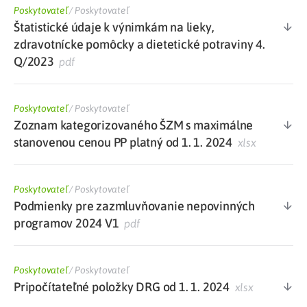
Poskytovateľ
/
Poskytovateľ
Štatistické údaje k výnimkám na lieky,
zdravotnícke pomôcky a dietetické potraviny 4.
Q/2023
pdf
Poskytovateľ
/
Poskytovateľ
Zoznam kategorizovaného ŠZM s maximálne
stanovenou cenou PP platný od 1. 1. 2024
xlsx
Poskytovateľ
/
Poskytovateľ
Podmienky pre zazmluvňovanie nepovinných
programov 2024 V1
pdf
Poskytovateľ
/
Poskytovateľ
Pripočítateľné položky DRG od 1. 1. 2024
xlsx