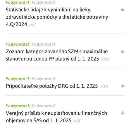
Poskytovateľ
/
Poskytovateľ
Štatistické údaje k výnimkám na lieky,
zdravotnícke pomôcky a dietetické potraviny
4.Q/2024
pdf
Poskytovateľ
/
Poskytovateľ
Zoznam kategorizovaného ŠZM s maximálne
stanovenou cenou PP platný od 1. 1. 2025
xlsx
Poskytovateľ
/
Poskytovateľ
Pripočítateľné položky DRG od 1. 1. 2025
xlsx
Poskytovateľ
/
Poskytovateľ
Verejný prísľub k neuplatňovaniu finančných
objemov na ŠAS od 1. 1. 2025
pdf