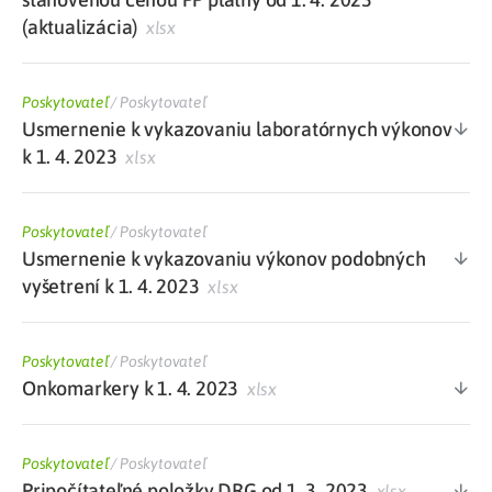
(aktualizácia)
xlsx
Poskytovateľ
/
Poskytovateľ
Usmernenie k vykazovaniu laboratórnych výkonov
k 1. 4. 2023
xlsx
Poskytovateľ
/
Poskytovateľ
Usmernenie k vykazovaniu výkonov podobných
vyšetrení k 1. 4. 2023
xlsx
Poskytovateľ
/
Poskytovateľ
Onkomarkery k 1. 4. 2023
xlsx
Poskytovateľ
/
Poskytovateľ
Pripočítateľné položky DRG od 1. 3. 2023
xlsx