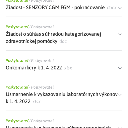
Poskytovateľ
/
Poskytovateľ
Žiadosť - SENZORY CGM FGM - pokračovanie
docx
Poskytovateľ
/
Poskytovateľ
Žiadosť o súhlas s úhradou kategorizovanej
zdravotníckej pomôcky
doc
Poskytovateľ
/
Poskytovateľ
Onkomarkery k 1. 4. 2022
xlsx
Poskytovateľ
/
Poskytovateľ
Usmernenie k vykazovaniu laboratórnych výkonov
k 1. 4. 2022
xlsx
Poskytovateľ
/
Poskytovateľ
Usmernenie k vykazovaniu výkonov podobných