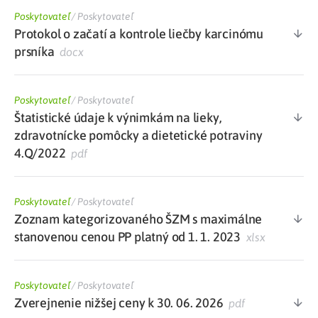
Poskytovateľ
/
Poskytovateľ
Protokol o začatí a kontrole liečby karcinómu
prsníka
docx
Poskytovateľ
/
Poskytovateľ
Štatistické údaje k výnimkám na lieky,
zdravotnícke pomôcky a dietetické potraviny
4.Q/2022
pdf
Poskytovateľ
/
Poskytovateľ
Zoznam kategorizovaného ŠZM s maximálne
stanovenou cenou PP platný od 1. 1. 2023
xlsx
Poskytovateľ
/
Poskytovateľ
Zverejnenie nižšej ceny k 30. 06. 2026
pdf