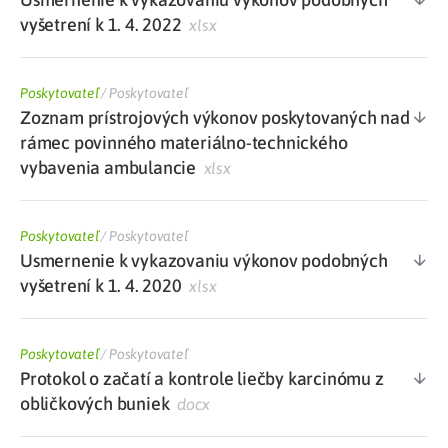
vyšetrení k 1. 4. 2022
xlsx
Poskytovateľ
/
Poskytovateľ
Zoznam prístrojových výkonov poskytovaných nad
rámec povinného materiálno-technického
vybavenia ambulancie
xlsx
Poskytovateľ
/
Poskytovateľ
Usmernenie k vykazovaniu výkonov podobných
vyšetrení k 1. 4. 2020
xlsx
Poskytovateľ
/
Poskytovateľ
Protokol o začatí a kontrole liečby karcinómu z
obličkových buniek
docx