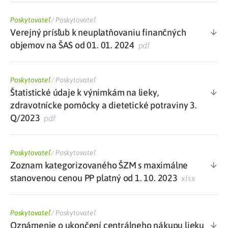
Poskytovateľ
/
Poskytovateľ
Verejný prísľub k neuplatňovaniu finančných
objemov na ŠAS od 01. 01. 2024
pdf
Poskytovateľ
/
Poskytovateľ
Štatistické údaje k výnimkám na lieky,
zdravotnícke pomôcky a dietetické potraviny 3.
Q/2023
pdf
Poskytovateľ
/
Poskytovateľ
Zoznam kategorizovaného ŠZM s maximálne
stanovenou cenou PP platný od 1. 10. 2023
xlsx
Poskytovateľ
/
Poskytovateľ
Oznámenie o ukončení centrálneho nákupu lieku