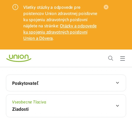
Všetky otázky a odpovede pre
poistencov Union zdravotnej poisťovne
ku spojeniu zdravotných poisťovní
nájdete na stránke:
Otázky a odpovede
ku spojeniu zdravotných poisťovní
Union a Dôvera
.
Poskytovateľ
Vseobecne Tlaciva
Ziadosti