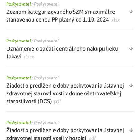
Poskytovateľ
/
Poskytovateľ
Zoznam kategorizovaného ŠZM s maximálne
stanovenou cenou PP platný od 1. 10. 2024
xlsx
Poskytovateľ
/
Poskytovateľ
Oznámenie o začatí centrálneho nákupu lieku
Jakavi
docx
Poskytovateľ
/
Poskytovateľ
Žiadosť o predĺženie doby poskytovania ústavnej
zdravotnej starostlivosti v dome ošetrovateľskej
starostlivosti (DOS)
pdf
Poskytovateľ
/
Poskytovateľ
Žiadosť o predĺženie doby poskytovania ústavnej
zdravotnej starostlivosti v hospici
pdf