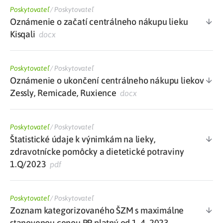
Poskytovateľ
/
Poskytovateľ
Oznámenie o začatí centrálneho nákupu lieku
Kisqali
docx
Poskytovateľ
/
Poskytovateľ
Oznámenie o ukončení centrálneho nákupu liekov
Zessly, Remicade, Ruxience
docx
Poskytovateľ
/
Poskytovateľ
Štatistické údaje k výnimkám na lieky,
zdravotnícke pomôcky a dietetické potraviny
1.Q/2023
pdf
Poskytovateľ
/
Poskytovateľ
Zoznam kategorizovaného ŠZM s maximálne
stanovenou cenou PP platný od 1. 4. 2023