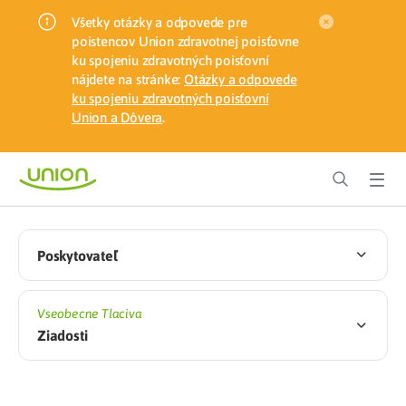
Všetky otázky a odpovede pre
poistencov Union zdravotnej poisťovne
ku spojeniu zdravotných poisťovní
nájdete na stránke:
Otázky a odpovede
ku spojeniu zdravotných poisťovní
Union a Dôvera
.
Poskytovateľ
Vseobecne Tlaciva
Ziadosti