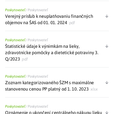
Poskytovateľ
/
Poskytovateľ
Verejný prísľub k neuplatňovaniu finančných
objemov na ŠAS od 01. 01. 2024
pdf
Poskytovateľ
/
Poskytovateľ
Štatistické údaje k výnimkám na lieky,
zdravotnícke pomôcky a dietetické potraviny 3.
Q/2023
pdf
Poskytovateľ
/
Poskytovateľ
Zoznam kategorizovaného ŠZM s maximálne
stanovenou cenou PP platný od 1. 10. 2023
xlsx
Poskytovateľ
/
Poskytovateľ
Oznámenie o ukončení centrálneho nákupu lieku