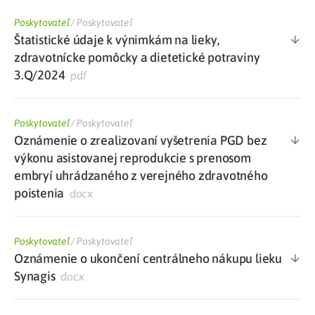
Poskytovateľ
/
Poskytovateľ
Štatistické údaje k výnimkám na lieky,
zdravotnícke pomôcky a dietetické potraviny
3.Q/2024
pdf
Poskytovateľ
/
Poskytovateľ
Oznámenie o zrealizovaní vyšetrenia PGD bez
výkonu asistovanej reprodukcie s prenosom
embryí uhrádzaného z verejného zdravotného
poistenia
docx
Poskytovateľ
/
Poskytovateľ
Oznámenie o ukončení centrálneho nákupu lieku
Synagis
docx