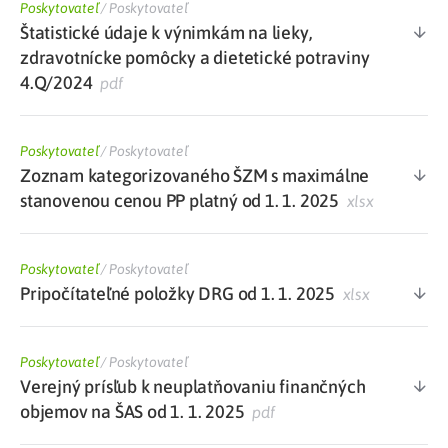
Poskytovateľ
/
Poskytovateľ
Štatistické údaje k výnimkám na lieky,
zdravotnícke pomôcky a dietetické potraviny
4.Q/2024
pdf
Poskytovateľ
/
Poskytovateľ
Zoznam kategorizovaného ŠZM s maximálne
stanovenou cenou PP platný od 1. 1. 2025
xlsx
Poskytovateľ
/
Poskytovateľ
Pripočítateľné položky DRG od 1. 1. 2025
xlsx
Poskytovateľ
/
Poskytovateľ
Verejný prísľub k neuplatňovaniu finančných
objemov na ŠAS od 1. 1. 2025
pdf