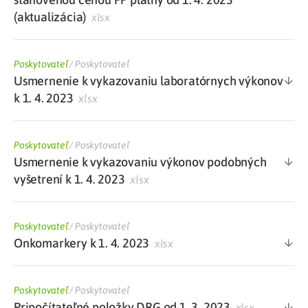
(aktualizácia)
xlsx
Poskytovateľ
/
Poskytovateľ
Usmernenie k vykazovaniu laboratórnych výkonov
k 1. 4. 2023
xlsx
Poskytovateľ
/
Poskytovateľ
Usmernenie k vykazovaniu výkonov podobných
vyšetrení k 1. 4. 2023
xlsx
Poskytovateľ
/
Poskytovateľ
Onkomarkery k 1. 4. 2023
xlsx
Poskytovateľ
/
Poskytovateľ
Pripočítateľné položky DRG od 1. 3. 2023
xlsx