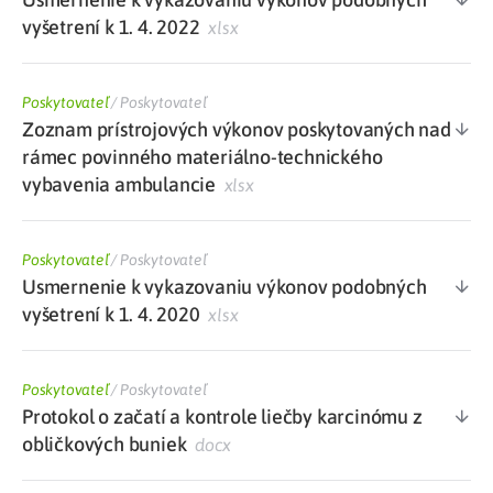
vyšetrení k 1. 4. 2022
xlsx
Poskytovateľ
/
Poskytovateľ
Zoznam prístrojových výkonov poskytovaných nad
rámec povinného materiálno-technického
vybavenia ambulancie
xlsx
Poskytovateľ
/
Poskytovateľ
Usmernenie k vykazovaniu výkonov podobných
vyšetrení k 1. 4. 2020
xlsx
Poskytovateľ
/
Poskytovateľ
Protokol o začatí a kontrole liečby karcinómu z
obličkových buniek
docx