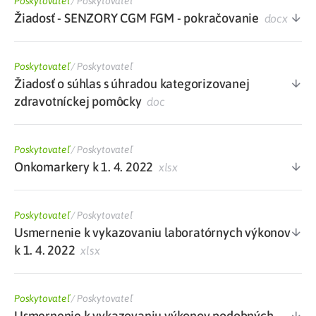
Poskytovateľ
/
Poskytovateľ
Žiadosť - SENZORY CGM FGM - pokračovanie
docx
Poskytovateľ
/
Poskytovateľ
Žiadosť o súhlas s úhradou kategorizovanej
zdravotníckej pomôcky
doc
Poskytovateľ
/
Poskytovateľ
Onkomarkery k 1. 4. 2022
xlsx
Poskytovateľ
/
Poskytovateľ
Usmernenie k vykazovaniu laboratórnych výkonov
k 1. 4. 2022
xlsx
Poskytovateľ
/
Poskytovateľ
Usmernenie k vykazovaniu výkonov podobných