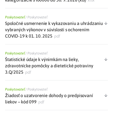
xlsx
Poskytovateľ
/
Poskytovateľ
Spoločné usmernenie k vykazovaniu a uhrádzaniu
vybraných výkonov v súvislosti s ochorením
COVID-19 k 01. 10. 2025
pdf
Poskytovateľ
/
Poskytovateľ
Štatistické údaje k výnimkám na lieky,
zdravotnícke pomôcky a dietetické potraviny
3.Q/2025
pdf
Poskytovateľ
/
Poskytovateľ
Žiadosť o uzatvorenie dohody o predpisovaní
liekov – kód 099
pdf