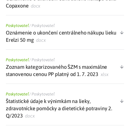
Copaxone
docx
Poskytovateľ
/
Poskytovateľ
Oznámenie o ukončení centrálneho nákupu lieku
Erelzi 50 mg
docx
Poskytovateľ
/
Poskytovateľ
Zoznam kategorizovaného ŠZM s maximálne
stanovenou cenou PP platný od 1. 7. 2023
xlsx
Poskytovateľ
/
Poskytovateľ
Štatistické údaje k výnimkám na lieky,
zdravotnícke pomôcky a dietetické potraviny 2.
Q/2023
docx