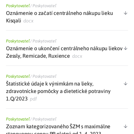
Poskytovateľ
/
Poskytovateľ
Oznámenie o začatí centrálneho nákupu lieku
Kisqali
docx
Poskytovateľ
/
Poskytovateľ
Oznámenie o ukončení centrálneho nákupu liekov
Zessly, Remicade, Ruxience
docx
Poskytovateľ
/
Poskytovateľ
Štatistické údaje k výnimkám na lieky,
zdravotnícke pomôcky a dietetické potraviny
1.Q/2023
pdf
Poskytovateľ
/
Poskytovateľ
Zoznam kategorizovaného ŠZM s maximálne
stanovenou cenou PP platný od 1. 4. 2023