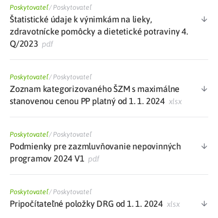
Poskytovateľ
/
Poskytovateľ
Štatistické údaje k výnimkám na lieky,
zdravotnícke pomôcky a dietetické potraviny 4.
Q/2023
pdf
Poskytovateľ
/
Poskytovateľ
Zoznam kategorizovaného ŠZM s maximálne
stanovenou cenou PP platný od 1. 1. 2024
xlsx
Poskytovateľ
/
Poskytovateľ
Podmienky pre zazmluvňovanie nepovinných
programov 2024 V1
pdf
Poskytovateľ
/
Poskytovateľ
Pripočítateľné položky DRG od 1. 1. 2024
xlsx