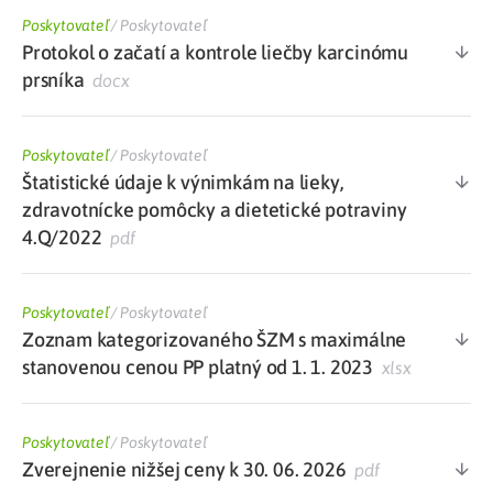
Poskytovateľ
/
Poskytovateľ
Protokol o začatí a kontrole liečby karcinómu
prsníka
docx
Poskytovateľ
/
Poskytovateľ
Štatistické údaje k výnimkám na lieky,
zdravotnícke pomôcky a dietetické potraviny
4.Q/2022
pdf
Poskytovateľ
/
Poskytovateľ
Zoznam kategorizovaného ŠZM s maximálne
stanovenou cenou PP platný od 1. 1. 2023
xlsx
Poskytovateľ
/
Poskytovateľ
Zverejnenie nižšej ceny k 30. 06. 2026
pdf