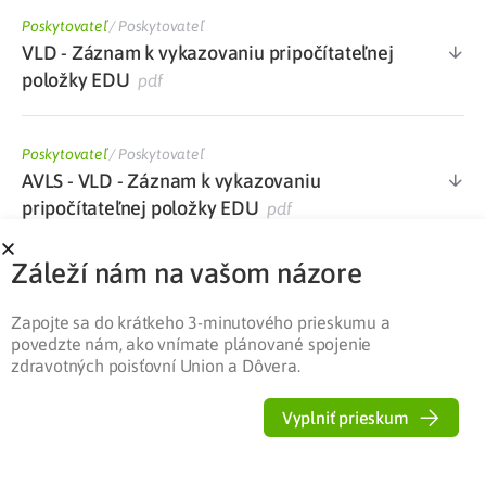
Poskytovateľ
/
Poskytovateľ
VLD - Záznam k vykazovaniu pripočítateľnej
položky EDU
pdf
Poskytovateľ
/
Poskytovateľ
AVLS - VLD - Záznam k vykazovaniu
pripočítateľnej položky EDU
pdf
Záleží nám na vašom názore
Poskytovateľ
/
Poskytovateľ
Dotazník k výkonom súvisiacim s edukáciou
Zapojte sa do krátkeho 3-minutového prieskumu a
pacienta v diabetologickej ambulancii
docx
povedzte nám, ako vnímate plánované spojenie
zdravotných poisťovní Union a Dôvera.
Poskytovateľ
/
Poskytovateľ
Vyplniť prieskum
Zoznam kategorizovaného ŠZM s maximálne
stanovenou cenou PP platný od 1. 1. 2022
xlsx