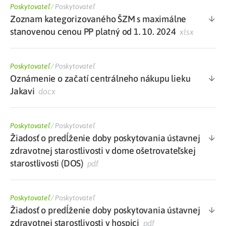
Poskytovateľ
/
Poskytovateľ
Zoznam kategorizovaného ŠZM s maximálne
stanovenou cenou PP platný od 1. 10. 2024
xlsx
Poskytovateľ
/
Poskytovateľ
Oznámenie o začatí centrálneho nákupu lieku
Jakavi
docx
Poskytovateľ
/
Poskytovateľ
Žiadosť o predĺženie doby poskytovania ústavnej
zdravotnej starostlivosti v dome ošetrovateľskej
starostlivosti (DOS)
pdf
Poskytovateľ
/
Poskytovateľ
Žiadosť o predĺženie doby poskytovania ústavnej
zdravotnej starostlivosti v hospici
pdf