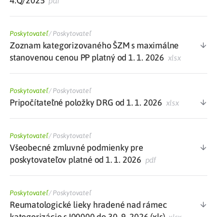
4.Q/2025
pdf
Poskytovateľ
/
Poskytovateľ
Zoznam kategorizovaného ŠZM s maximálne
stanovenou cenou PP platný od 1. 1. 2026
xlsx
Poskytovateľ
/
Poskytovateľ
Pripočítateľné položky DRG od 1. 1. 2026
xlsx
Poskytovateľ
/
Poskytovateľ
Všeobecné zmluvné podmienky pre
poskytovateľov platné od 1. 1. 2026
pdf
Poskytovateľ
/
Poskytovateľ
Reumatologické lieky hradené nad rámec
kategorizácie s I00000 do 30. 9. 2026 (xls)