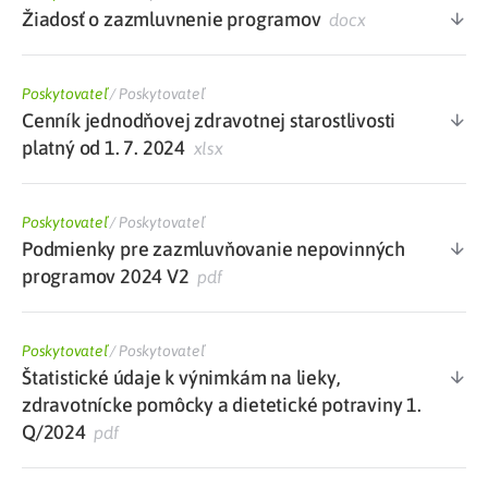
Žiadosť o zazmluvnenie programov
docx
Poskytovateľ
/
Poskytovateľ
Cenník jednodňovej zdravotnej starostlivosti
platný od 1. 7. 2024
xlsx
Poskytovateľ
/
Poskytovateľ
Podmienky pre zazmluvňovanie nepovinných
programov 2024 V2
pdf
Poskytovateľ
/
Poskytovateľ
Štatistické údaje k výnimkám na lieky,
zdravotnícke pomôcky a dietetické potraviny 1.
Q/2024
pdf