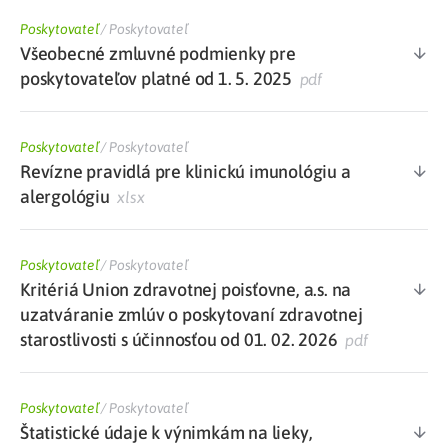
Poskytovateľ
/
Poskytovateľ
Všeobecné zmluvné podmienky pre
poskytovateľov platné od 1. 5. 2025
pdf
Poskytovateľ
/
Poskytovateľ
Revízne pravidlá pre klinickú imunológiu a
alergológiu
xlsx
Poskytovateľ
/
Poskytovateľ
Kritériá Union zdravotnej poisťovne, a.s. na
uzatváranie zmlúv o poskytovaní zdravotnej
starostlivosti s účinnosťou od 01. 02. 2026
pdf
Poskytovateľ
/
Poskytovateľ
Štatistické údaje k výnimkám na lieky,