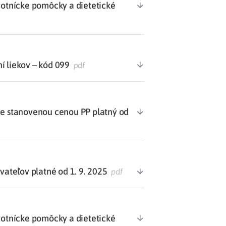
votnícke pomôcky a dietetické
í liekov – kód 099
pdf
 stanovenou cenou PP platný od
teľov platné od 1. 9. 2025
pdf
votnícke pomôcky a dietetické