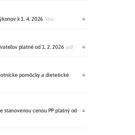
konov k 1. 4. 2026
xlsx
teľov platné od 1. 2. 2026
pdf
votnícke pomôcky a dietetické
 stanovenou cenou PP platný od