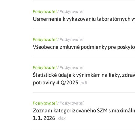
Poskytovateľ
/
Poskytovateľ
Usmernenie k vykazovaniu laboratórnych vý
Poskytovateľ
/
Poskytovateľ
Všeobecné zmluvné podmienky pre poskytova
Poskytovateľ
/
Poskytovateľ
Štatistické údaje k výnimkám na lieky, zdra
potraviny 4.Q/2025
pdf
Poskytovateľ
/
Poskytovateľ
Zoznam kategorizovaného ŠZM s maximálne
1. 1. 2026
xlsx