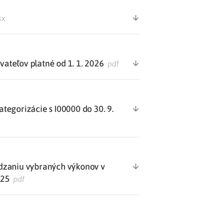
sx
teľov platné od 1. 1. 2026
pdf
egorizácie s I00000 do 30. 9.
dzaniu vybraných výkonov v
025
pdf