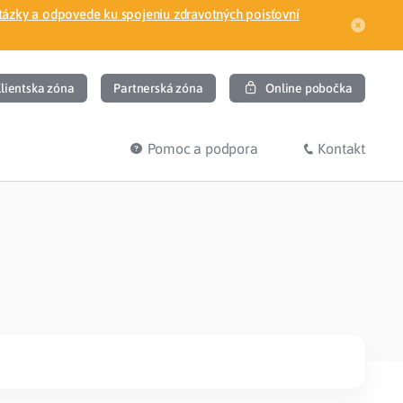
tázky a odpovede ku spojeniu zdravotných poisťovní
lientska zóna
Partnerská zóna
Online pobočka
Pomoc a podpora
Kontakt
DIŤ
HĽADÁM
ec
Overenie poistného vzťahu
Prihláška do zdravotnej poisťovne
osť
Zoznam dlžníkov
uvného lekára
Žiadosti a tlačivá