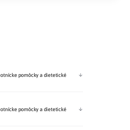
Potvrdenie o neevidovaní
pohľadávky
votnícke pomôcky a dietetické
votnícke pomôcky a dietetické