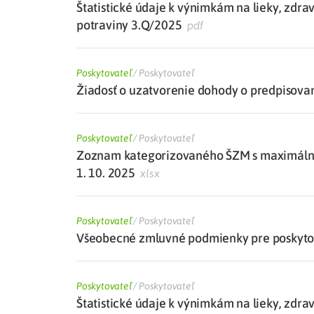
Štatistické údaje k výnimkám na lieky, zdra
potraviny 3.Q/2025
pdf
Poskytovateľ
/
Poskytovateľ
Žiadosť o uzatvorenie dohody o predpisovan
Poskytovateľ
/
Poskytovateľ
Zoznam kategorizovaného ŠZM s maximálne
1. 10. 2025
xlsx
Poskytovateľ
/
Poskytovateľ
Všeobecné zmluvné podmienky pre poskytova
Poskytovateľ
/
Poskytovateľ
Štatistické údaje k výnimkám na lieky, zdra