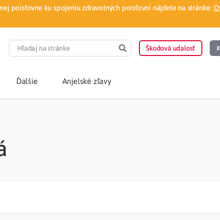
ej poisťovne ku spojeniu zdravotných poisťovní nájdete na stránke:
O
Škodová udalosť
K
Ďalšie
Anjelské zľavy
POTREBUJEM PORA
á
Som nový poisten
otnej poisťovne
Vyhľadať lekára
á aplikácia
Kúpeľná starostliv
ovorodenca v pohodlí domova
Ošetrenie u nezml