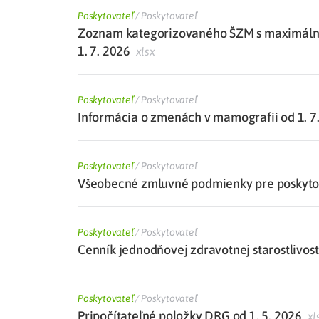
Poskytovateľ
/
Poskytovateľ
Zoznam kategorizovaného ŠZM s maximálne
1. 7. 2026
xlsx
Poskytovateľ
/
Poskytovateľ
Informácia o zmenách v mamografii od 1. 7
Poskytovateľ
/
Poskytovateľ
Všeobecné zmluvné podmienky pre poskytova
Poskytovateľ
/
Poskytovateľ
Cenník jednodňovej zdravotnej starostlivosti
Poskytovateľ
/
Poskytovateľ
Pripočítateľné položky DRG od 1. 5. 2026
xl