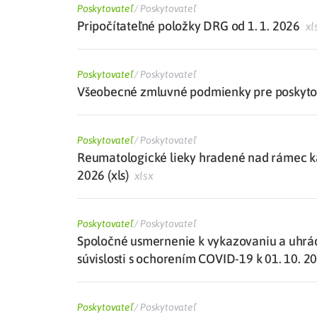
Poskytovateľ
/
Poskytovateľ
Pripočítateľné položky DRG od 1. 1. 2026
xl
Poskytovateľ
/
Poskytovateľ
Všeobecné zmluvné podmienky pre poskytova
Poskytovateľ
/
Poskytovateľ
Reumatologické lieky hradené nad rámec kat
2026 (xls)
xlsx
Poskytovateľ
/
Poskytovateľ
Spoločné usmernenie k vykazovaniu a uhrá
súvislosti s ochorením COVID-19 k 01. 10. 2
Poskytovateľ
/
Poskytovateľ