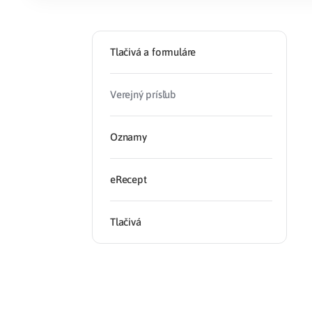
Zdravotné po
Tlačivá a formuláre
Prečo Union
Verejný prísľub
Oznamy
eRecept
Tlačivá