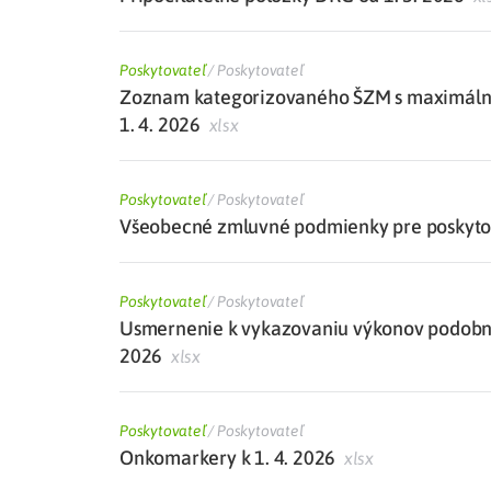
Poskytovateľ
/
Poskytovateľ
Zoznam kategorizovaného ŠZM s maximálne
1. 4. 2026
xlsx
Poskytovateľ
/
Poskytovateľ
Všeobecné zmluvné podmienky pre poskytova
Poskytovateľ
/
Poskytovateľ
Usmernenie k vykazovaniu výkonov podobných
2026
xlsx
Poskytovateľ
/
Poskytovateľ
Onkomarkery k 1. 4. 2026
xlsx