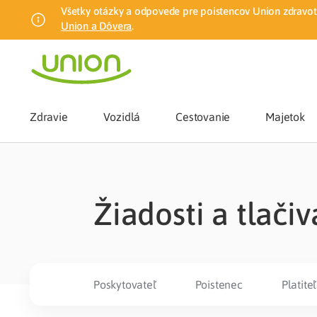
Všetky otázky a odpovede pre poistencov Union zdravotn
Union a Dôvera
.
Zdravie
Vozidlá
Cestovanie
Majetok
Benefity
Žiadosti a tlačiv
Zmena zdrav
Union mobiln
Poskytovateľ
Poistenec
Platiteľ
Poistenie n