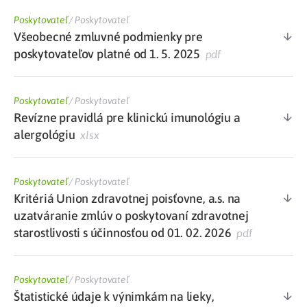
Poskytovateľ
/
Poskytovateľ
Všeobecné zmluvné podmienky pre
poskytovateľov platné od 1. 5. 2025
pdf
Poskytovateľ
/
Poskytovateľ
Revízne pravidlá pre klinickú imunológiu a
alergológiu
xlsx
Poskytovateľ
/
Poskytovateľ
Kritériá Union zdravotnej poisťovne, a.s. na
uzatváranie zmlúv o poskytovaní zdravotnej
starostlivosti s účinnosťou od 01. 02. 2026
pdf
Poskytovateľ
/
Poskytovateľ
Štatistické údaje k výnimkám na lieky,