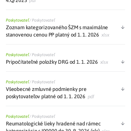
4.Q/2025
pdf
Poskytovateľ
/
Poskytovateľ
Zoznam kategorizovaného ŠZM s maximálne
stanovenou cenou PP platný od 1. 1. 2026
xlsx
Poskytovateľ
/
Poskytovateľ
Pripočítateľné položky DRG od 1. 1. 2026
xlsx
Poskytovateľ
/
Poskytovateľ
Všeobecné zmluvné podmienky pre
poskytovateľov platné od 1. 1. 2026
pdf
Poskytovateľ
/
Poskytovateľ
Reumatologické lieky hradené nad rámec
kategorizácie s I00000 do 30. 9. 2026 (xls)