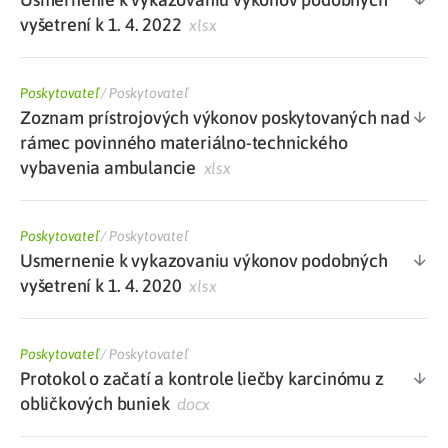
vyšetrení k 1. 4. 2022
xlsx
Poskytovateľ
/
Poskytovateľ
Zoznam prístrojových výkonov poskytovaných nad
rámec povinného materiálno-technického
vybavenia ambulancie
xlsx
Poskytovateľ
/
Poskytovateľ
Usmernenie k vykazovaniu výkonov podobných
vyšetrení k 1. 4. 2020
xlsx
Poskytovateľ
/
Poskytovateľ
Protokol o začatí a kontrole liečby karcinómu z
obličkových buniek
docx