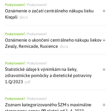
Poskytovateľ
/
Poskytovateľ
Oznámenie o začatí centrálneho nákupu lieku
Kisqali
docx
Poskytovateľ
/
Poskytovateľ
Oznámenie o ukončení centrálneho nákupu liekov
Zessly, Remicade, Ruxience
docx
Poskytovateľ
/
Poskytovateľ
Štatistické údaje k výnimkám na lieky,
zdravotnícke pomôcky a dietetické potraviny
1.Q/2023
pdf
Poskytovateľ
/
Poskytovateľ
Zoznam kategorizovaného ŠZM s maximálne
stanovenou cenou PP platný od 1. 4. 2023