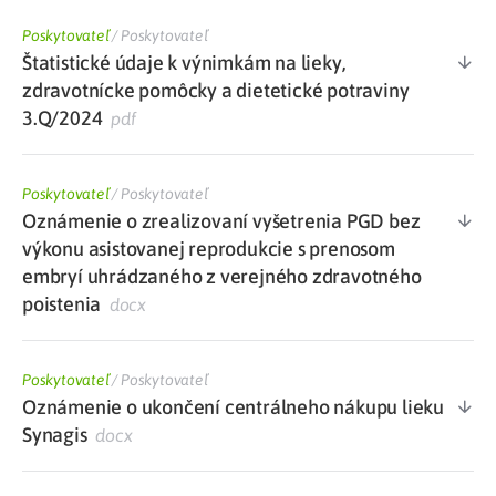
Poskytovateľ
/
Poskytovateľ
Štatistické údaje k výnimkám na lieky,
zdravotnícke pomôcky a dietetické potraviny
3.Q/2024
pdf
Poskytovateľ
/
Poskytovateľ
Oznámenie o zrealizovaní vyšetrenia PGD bez
výkonu asistovanej reprodukcie s prenosom
embryí uhrádzaného z verejného zdravotného
poistenia
docx
Poskytovateľ
/
Poskytovateľ
Oznámenie o ukončení centrálneho nákupu lieku
Synagis
docx