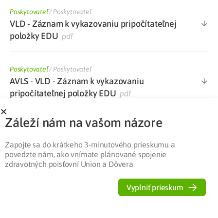
Poskytovateľ
/
Poskytovateľ
VLD - Záznam k vykazovaniu pripočítateľnej
položky EDU
pdf
Poskytovateľ
/
Poskytovateľ
AVLS - VLD - Záznam k vykazovaniu
pripočítateľnej položky EDU
pdf
Záleží nám na vašom názore
Poskytovateľ
/
Poskytovateľ
Dotazník k výkonom súvisiacim s edukáciou
Zapojte sa do krátkeho 3-minutového prieskumu a
pacienta v diabetologickej ambulancii
docx
povedzte nám, ako vnímate plánované spojenie
zdravotných poisťovní Union a Dôvera.
Poskytovateľ
/
Poskytovateľ
Vyplniť prieskum
Zoznam kategorizovaného ŠZM s maximálne
stanovenou cenou PP platný od 1. 1. 2022
xlsx