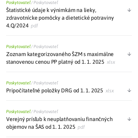
Poskytovateľ
/
Poskytovateľ
Štatistické údaje k výnimkám na lieky,
zdravotnícke pomôcky a dietetické potraviny
4.Q/2024
pdf
Poskytovateľ
/
Poskytovateľ
Zoznam kategorizovaného ŠZM s maximálne
stanovenou cenou PP platný od 1. 1. 2025
xlsx
Poskytovateľ
/
Poskytovateľ
Pripočítateľné položky DRG od 1. 1. 2025
xlsx
Poskytovateľ
/
Poskytovateľ
Verejný prísľub k neuplatňovaniu finančných
objemov na ŠAS od 1. 1. 2025
pdf