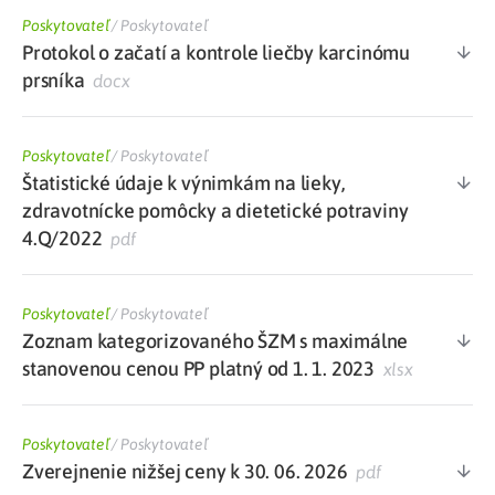
Poskytovateľ
/
Poskytovateľ
Protokol o začatí a kontrole liečby karcinómu
prsníka
docx
Poskytovateľ
/
Poskytovateľ
Štatistické údaje k výnimkám na lieky,
zdravotnícke pomôcky a dietetické potraviny
4.Q/2022
pdf
Poskytovateľ
/
Poskytovateľ
Zoznam kategorizovaného ŠZM s maximálne
stanovenou cenou PP platný od 1. 1. 2023
xlsx
Poskytovateľ
/
Poskytovateľ
Zverejnenie nižšej ceny k 30. 06. 2026
pdf