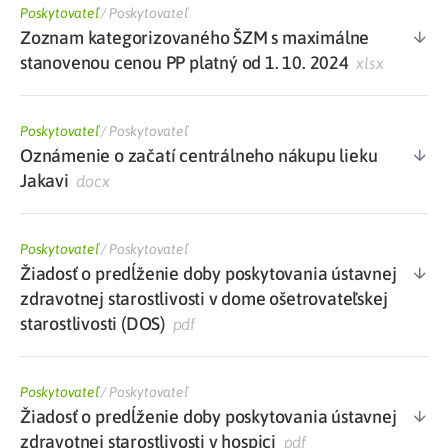
Poskytovateľ
/
Poskytovateľ
Zoznam kategorizovaného ŠZM s maximálne
stanovenou cenou PP platný od 1. 10. 2024
xlsx
Poskytovateľ
/
Poskytovateľ
Oznámenie o začatí centrálneho nákupu lieku
Jakavi
docx
Poskytovateľ
/
Poskytovateľ
Žiadosť o predĺženie doby poskytovania ústavnej
zdravotnej starostlivosti v dome ošetrovateľskej
starostlivosti (DOS)
pdf
Poskytovateľ
/
Poskytovateľ
Žiadosť o predĺženie doby poskytovania ústavnej
zdravotnej starostlivosti v hospici
pdf