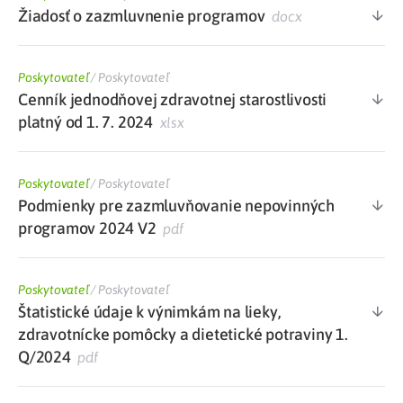
Žiadosť o zazmluvnenie programov
docx
Poskytovateľ
/
Poskytovateľ
Cenník jednodňovej zdravotnej starostlivosti
platný od 1. 7. 2024
xlsx
Poskytovateľ
/
Poskytovateľ
Podmienky pre zazmluvňovanie nepovinných
programov 2024 V2
pdf
Poskytovateľ
/
Poskytovateľ
Štatistické údaje k výnimkám na lieky,
zdravotnícke pomôcky a dietetické potraviny 1.
Q/2024
pdf