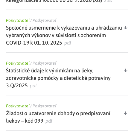
xlsx
Poskytovateľ
/
Poskytovateľ
Spoločné usmernenie k vykazovaniu a uhrádzaniu
vybraných výkonov v súvislosti s ochorením
COVID-19 k 01. 10. 2025
pdf
Poskytovateľ
/
Poskytovateľ
Štatistické údaje k výnimkám na lieky,
zdravotnícke pomôcky a dietetické potraviny
3.Q/2025
pdf
Poskytovateľ
/
Poskytovateľ
Žiadosť o uzatvorenie dohody o predpisovaní
liekov – kód 099
pdf