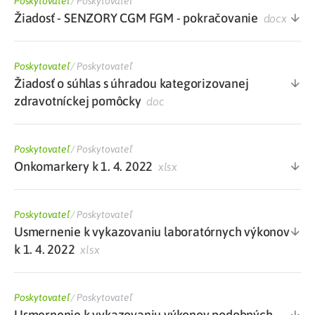
Poskytovateľ
/
Poskytovateľ
Žiadosť - SENZORY CGM FGM - pokračovanie
docx
Poskytovateľ
/
Poskytovateľ
Žiadosť o súhlas s úhradou kategorizovanej
zdravotníckej pomôcky
doc
Poskytovateľ
/
Poskytovateľ
Onkomarkery k 1. 4. 2022
xlsx
Poskytovateľ
/
Poskytovateľ
Usmernenie k vykazovaniu laboratórnych výkonov
k 1. 4. 2022
xlsx
Poskytovateľ
/
Poskytovateľ
Usmernenie k vykazovaniu výkonov podobných