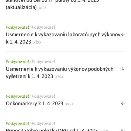
(aktualizácia)
xlsx
Poskytovateľ
/
Poskytovateľ
Usmernenie k vykazovaniu laboratórnych výkonov
k 1. 4. 2023
xlsx
Poskytovateľ
/
Poskytovateľ
Usmernenie k vykazovaniu výkonov podobných
vyšetrení k 1. 4. 2023
xlsx
Poskytovateľ
/
Poskytovateľ
Onkomarkery k 1. 4. 2023
xlsx
Poskytovateľ
/
Poskytovateľ
Pripočítateľné položky DRG od 1. 3. 2023
xlsx