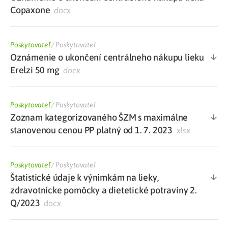
Copaxone
docx
Poskytovateľ
/
Poskytovateľ
Oznámenie o ukončení centrálneho nákupu lieku
Erelzi 50 mg
docx
Poskytovateľ
/
Poskytovateľ
Zoznam kategorizovaného ŠZM s maximálne
stanovenou cenou PP platný od 1. 7. 2023
xlsx
Poskytovateľ
/
Poskytovateľ
Štatistické údaje k výnimkám na lieky,
zdravotnícke pomôcky a dietetické potraviny 2.
Q/2023
docx