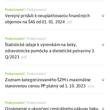
Poskytovateľ
/
Poskytovateľ
Verejný prísľub k neuplatňovaniu finančných
objemov na ŠAS od 01. 01. 2024
pdf
Poskytovateľ
/
Poskytovateľ
Štatistické údaje k výnimkám na lieky,
zdravotnícke pomôcky a dietetické potraviny 3.
Q/2023
pdf
Poskytovateľ
/
Poskytovateľ
Zoznam kategorizovaného ŠZM s maximálne
stanovenou cenou PP platný od 1. 10. 2023
xlsx
Poskytovateľ
/
Poskytovateľ
Oznámenie o ukončení centrálneho nákupu lieku