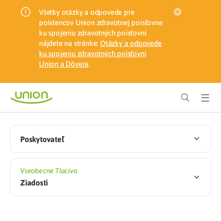
Všetky otázky a odpovede pre
poistencov Union zdravotnej poisťovne
ku spojeniu zdravotných poisťovní
nájdete na stránke:
Otázky a odpovede
ku spojeniu zdravotných poisťovní
Union a Dôvera
.
Poskytovateľ
Vseobecne Tlaciva
Ziadosti