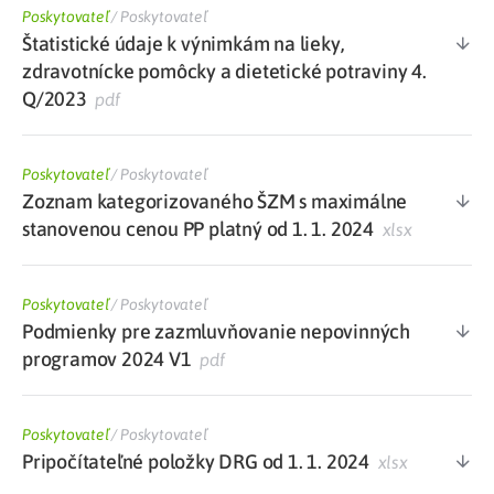
Poskytovateľ
/
Poskytovateľ
Štatistické údaje k výnimkám na lieky,
zdravotnícke pomôcky a dietetické potraviny 4.
Q/2023
pdf
Poskytovateľ
/
Poskytovateľ
Zoznam kategorizovaného ŠZM s maximálne
stanovenou cenou PP platný od 1. 1. 2024
xlsx
Poskytovateľ
/
Poskytovateľ
Podmienky pre zazmluvňovanie nepovinných
programov 2024 V1
pdf
Poskytovateľ
/
Poskytovateľ
Pripočítateľné položky DRG od 1. 1. 2024
xlsx