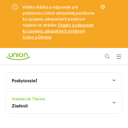
Všetky otázky a odpovede pre
poistencov Union zdravotnej poisťovne
ku spojeniu zdravotných poisťovní
nájdete na stránke:
Otázky a odpovede
ku spojeniu zdravotných poisťovní
Union a Dôvera
.
Poskytovateľ
Vseobecne Tlaciva
Ziadosti