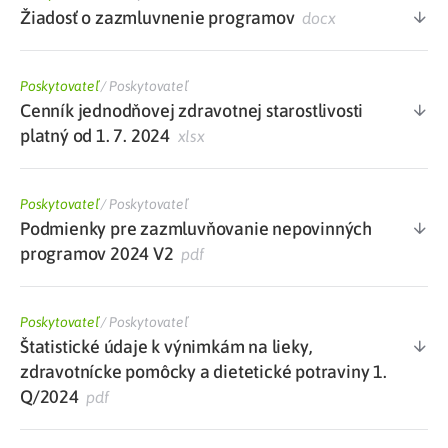
Žiadosť o zazmluvnenie programov
docx
Poskytovateľ
/
Poskytovateľ
Cenník jednodňovej zdravotnej starostlivosti
platný od 1. 7. 2024
xlsx
Poskytovateľ
/
Poskytovateľ
Podmienky pre zazmluvňovanie nepovinných
programov 2024 V2
pdf
Poskytovateľ
/
Poskytovateľ
Štatistické údaje k výnimkám na lieky,
zdravotnícke pomôcky a dietetické potraviny 1.
Q/2024
pdf