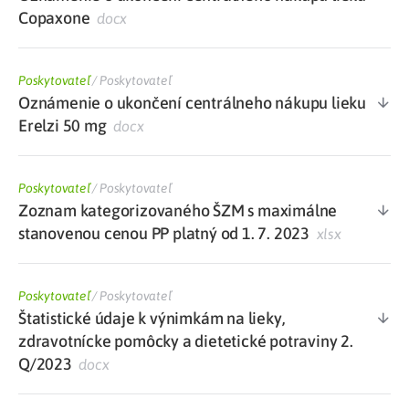
Copaxone
docx
Poskytovateľ
/
Poskytovateľ
Oznámenie o ukončení centrálneho nákupu lieku
Erelzi 50 mg
docx
Poskytovateľ
/
Poskytovateľ
Zoznam kategorizovaného ŠZM s maximálne
stanovenou cenou PP platný od 1. 7. 2023
xlsx
Poskytovateľ
/
Poskytovateľ
Štatistické údaje k výnimkám na lieky,
zdravotnícke pomôcky a dietetické potraviny 2.
Q/2023
docx