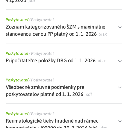
4.Q/2025
pdf
Poskytovateľ
/
Poskytovateľ
Zoznam kategorizovaného ŠZM s maximálne
stanovenou cenou PP platný od 1. 1. 2026
xlsx
Poskytovateľ
/
Poskytovateľ
Pripočítateľné položky DRG od 1. 1. 2026
xlsx
Poskytovateľ
/
Poskytovateľ
Všeobecné zmluvné podmienky pre
poskytovateľov platné od 1. 1. 2026
pdf
Poskytovateľ
/
Poskytovateľ
Reumatologické lieky hradené nad rámec
kategorizácie s I00000 do 30. 9. 2026 (xls)