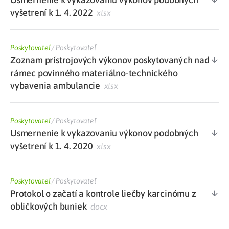
vyšetrení k 1. 4. 2022
xlsx
Poskytovateľ
/
Poskytovateľ
Zoznam prístrojových výkonov poskytovaných nad
rámec povinného materiálno-technického
vybavenia ambulancie
xlsx
Poskytovateľ
/
Poskytovateľ
Usmernenie k vykazovaniu výkonov podobných
vyšetrení k 1. 4. 2020
xlsx
Poskytovateľ
/
Poskytovateľ
Protokol o začatí a kontrole liečby karcinómu z
obličkových buniek
docx