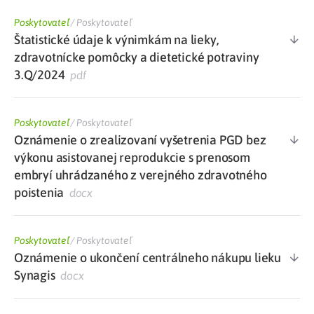
Poskytovateľ
/
Poskytovateľ
Štatistické údaje k výnimkám na lieky,
zdravotnícke pomôcky a dietetické potraviny
3.Q/2024
pdf
Poskytovateľ
/
Poskytovateľ
Oznámenie o zrealizovaní vyšetrenia PGD bez
výkonu asistovanej reprodukcie s prenosom
embryí uhrádzaného z verejného zdravotného
poistenia
docx
Poskytovateľ
/
Poskytovateľ
Oznámenie o ukončení centrálneho nákupu lieku
Synagis
docx