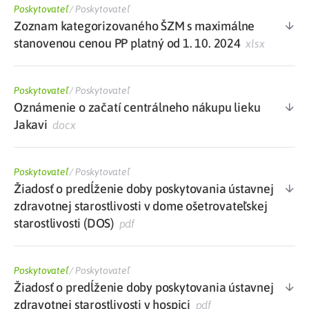
Poskytovateľ
/
Poskytovateľ
Zoznam kategorizovaného ŠZM s maximálne
stanovenou cenou PP platný od 1. 10. 2024
xlsx
Poskytovateľ
/
Poskytovateľ
Oznámenie o začatí centrálneho nákupu lieku
Jakavi
docx
Poskytovateľ
/
Poskytovateľ
Žiadosť o predĺženie doby poskytovania ústavnej
zdravotnej starostlivosti v dome ošetrovateľskej
starostlivosti (DOS)
pdf
Poskytovateľ
/
Poskytovateľ
Žiadosť o predĺženie doby poskytovania ústavnej
zdravotnej starostlivosti v hospici
pdf