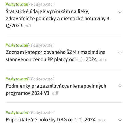
Poskytovateľ
/
Poskytovateľ
Štatistické údaje k výnimkám na lieky,
zdravotnícke pomôcky a dietetické potraviny 4.
Q/2023
pdf
Poskytovateľ
/
Poskytovateľ
Zoznam kategorizovaného ŠZM s maximálne
stanovenou cenou PP platný od 1. 1. 2024
xlsx
Poskytovateľ
/
Poskytovateľ
Podmienky pre zazmluvňovanie nepovinných
programov 2024 V1
pdf
Poskytovateľ
/
Poskytovateľ
Pripočítateľné položky DRG od 1. 1. 2024
xlsx