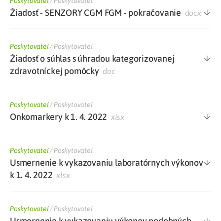
Poskytovateľ
/
Poskytovateľ
Žiadosť - SENZORY CGM FGM - pokračovanie
docx
Poskytovateľ
/
Poskytovateľ
Žiadosť o súhlas s úhradou kategorizovanej
zdravotníckej pomôcky
doc
Poskytovateľ
/
Poskytovateľ
Onkomarkery k 1. 4. 2022
xlsx
Poskytovateľ
/
Poskytovateľ
Usmernenie k vykazovaniu laboratórnych výkonov
k 1. 4. 2022
xlsx
Poskytovateľ
/
Poskytovateľ
Usmernenie k vykazovaniu výkonov podobných