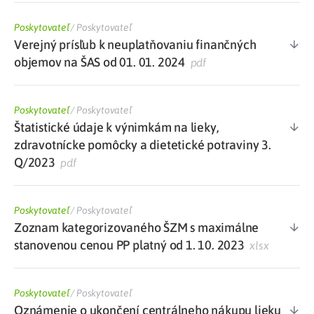
Poskytovateľ
/
Poskytovateľ
Verejný prísľub k neuplatňovaniu finančných
objemov na ŠAS od 01. 01. 2024
pdf
Poskytovateľ
/
Poskytovateľ
Štatistické údaje k výnimkám na lieky,
zdravotnícke pomôcky a dietetické potraviny 3.
Q/2023
pdf
Poskytovateľ
/
Poskytovateľ
Zoznam kategorizovaného ŠZM s maximálne
stanovenou cenou PP platný od 1. 10. 2023
xlsx
Poskytovateľ
/
Poskytovateľ
Oznámenie o ukončení centrálneho nákupu lieku