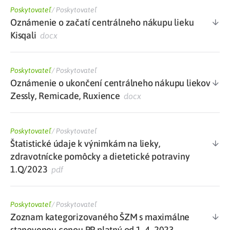
Poskytovateľ
/
Poskytovateľ
Oznámenie o začatí centrálneho nákupu lieku
Kisqali
docx
Poskytovateľ
/
Poskytovateľ
Oznámenie o ukončení centrálneho nákupu liekov
Zessly, Remicade, Ruxience
docx
Poskytovateľ
/
Poskytovateľ
Štatistické údaje k výnimkám na lieky,
zdravotnícke pomôcky a dietetické potraviny
1.Q/2023
pdf
Poskytovateľ
/
Poskytovateľ
Zoznam kategorizovaného ŠZM s maximálne
stanovenou cenou PP platný od 1. 4. 2023