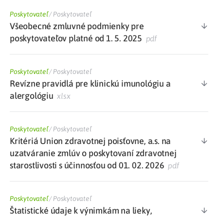
Poskytovateľ
/
Poskytovateľ
Všeobecné zmluvné podmienky pre
poskytovateľov platné od 1. 5. 2025
pdf
Poskytovateľ
/
Poskytovateľ
Revízne pravidlá pre klinickú imunológiu a
alergológiu
xlsx
Poskytovateľ
/
Poskytovateľ
Kritériá Union zdravotnej poisťovne, a.s. na
uzatváranie zmlúv o poskytovaní zdravotnej
starostlivosti s účinnosťou od 01. 02. 2026
pdf
Poskytovateľ
/
Poskytovateľ
Štatistické údaje k výnimkám na lieky,