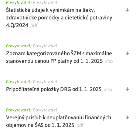
Poskytovateľ
/
Poskytovateľ
Štatistické údaje k výnimkám na lieky,
zdravotnícke pomôcky a dietetické potraviny
4.Q/2024
pdf
Poskytovateľ
/
Poskytovateľ
Zoznam kategorizovaného ŠZM s maximálne
stanovenou cenou PP platný od 1. 1. 2025
xlsx
Poskytovateľ
/
Poskytovateľ
Pripočítateľné položky DRG od 1. 1. 2025
xlsx
Poskytovateľ
/
Poskytovateľ
Verejný prísľub k neuplatňovaniu finančných
objemov na ŠAS od 1. 1. 2025
pdf