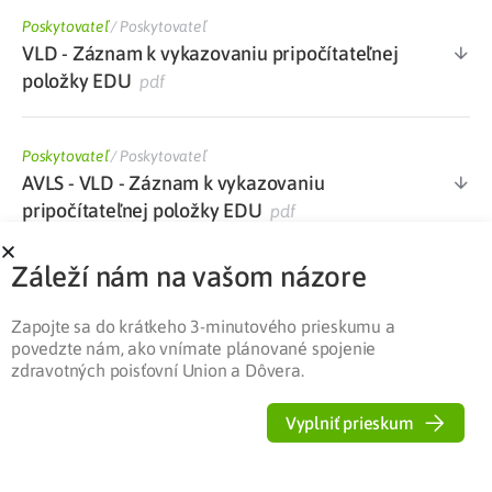
Poskytovateľ
/
Poskytovateľ
VLD - Záznam k vykazovaniu pripočítateľnej
položky EDU
pdf
Poskytovateľ
/
Poskytovateľ
AVLS - VLD - Záznam k vykazovaniu
pripočítateľnej položky EDU
pdf
Záleží nám na vašom názore
Poskytovateľ
/
Poskytovateľ
Dotazník k výkonom súvisiacim s edukáciou
Zapojte sa do krátkeho 3-minutového prieskumu a
pacienta v diabetologickej ambulancii
docx
povedzte nám, ako vnímate plánované spojenie
zdravotných poisťovní Union a Dôvera.
Poskytovateľ
/
Poskytovateľ
Vyplniť prieskum
Zoznam kategorizovaného ŠZM s maximálne
stanovenou cenou PP platný od 1. 1. 2022
xlsx