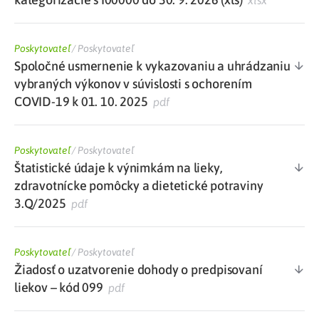
xlsx
Poskytovateľ
/
Poskytovateľ
Spoločné usmernenie k vykazovaniu a uhrádzaniu
vybraných výkonov v súvislosti s ochorením
COVID-19 k 01. 10. 2025
pdf
Poskytovateľ
/
Poskytovateľ
Štatistické údaje k výnimkám na lieky,
zdravotnícke pomôcky a dietetické potraviny
3.Q/2025
pdf
Poskytovateľ
/
Poskytovateľ
Žiadosť o uzatvorenie dohody o predpisovaní
liekov – kód 099
pdf