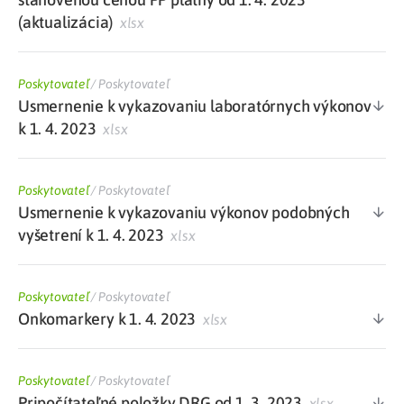
(aktualizácia)
xlsx
Poskytovateľ
/
Poskytovateľ
Usmernenie k vykazovaniu laboratórnych výkonov
k 1. 4. 2023
xlsx
Poskytovateľ
/
Poskytovateľ
Usmernenie k vykazovaniu výkonov podobných
vyšetrení k 1. 4. 2023
xlsx
Poskytovateľ
/
Poskytovateľ
Onkomarkery k 1. 4. 2023
xlsx
Poskytovateľ
/
Poskytovateľ
Pripočítateľné položky DRG od 1. 3. 2023
xlsx