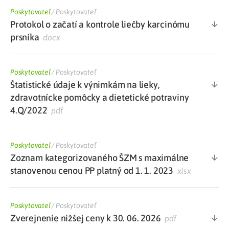
Poskytovateľ
/
Poskytovateľ
Protokol o začatí a kontrole liečby karcinómu
prsníka
docx
Poskytovateľ
/
Poskytovateľ
Štatistické údaje k výnimkám na lieky,
zdravotnícke pomôcky a dietetické potraviny
4.Q/2022
pdf
Poskytovateľ
/
Poskytovateľ
Zoznam kategorizovaného ŠZM s maximálne
stanovenou cenou PP platný od 1. 1. 2023
xlsx
Poskytovateľ
/
Poskytovateľ
Zverejnenie nižšej ceny k 30. 06. 2026
pdf