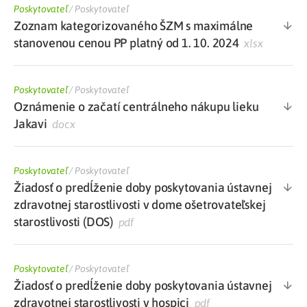
Poskytovateľ
/
Poskytovateľ
Zoznam kategorizovaného ŠZM s maximálne
stanovenou cenou PP platný od 1. 10. 2024
xlsx
Poskytovateľ
/
Poskytovateľ
Oznámenie o začatí centrálneho nákupu lieku
Jakavi
docx
Poskytovateľ
/
Poskytovateľ
Žiadosť o predĺženie doby poskytovania ústavnej
zdravotnej starostlivosti v dome ošetrovateľskej
starostlivosti (DOS)
pdf
Poskytovateľ
/
Poskytovateľ
Žiadosť o predĺženie doby poskytovania ústavnej
zdravotnej starostlivosti v hospici
pdf