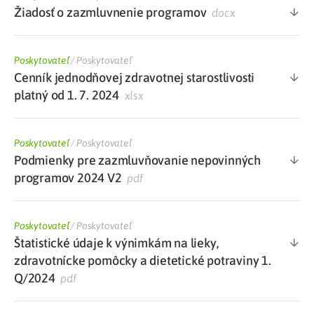
Žiadosť o zazmluvnenie programov
docx
Poskytovateľ
/
Poskytovateľ
Cenník jednodňovej zdravotnej starostlivosti
platný od 1. 7. 2024
xlsx
Poskytovateľ
/
Poskytovateľ
Podmienky pre zazmluvňovanie nepovinných
programov 2024 V2
pdf
Poskytovateľ
/
Poskytovateľ
Štatistické údaje k výnimkám na lieky,
zdravotnícke pomôcky a dietetické potraviny 1.
Q/2024
pdf