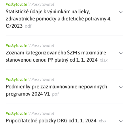
Poskytovateľ
/
Poskytovateľ
Štatistické údaje k výnimkám na lieky,
zdravotnícke pomôcky a dietetické potraviny 4.
Q/2023
pdf
Poskytovateľ
/
Poskytovateľ
Zoznam kategorizovaného ŠZM s maximálne
stanovenou cenou PP platný od 1. 1. 2024
xlsx
Poskytovateľ
/
Poskytovateľ
Podmienky pre zazmluvňovanie nepovinných
programov 2024 V1
pdf
Poskytovateľ
/
Poskytovateľ
Pripočítateľné položky DRG od 1. 1. 2024
xlsx