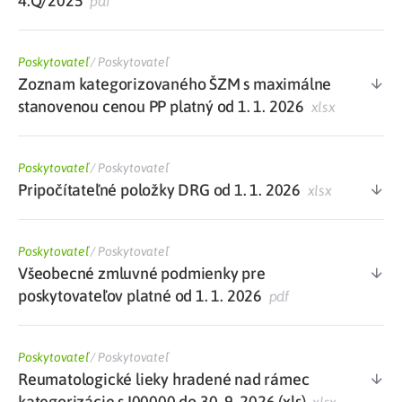
4.Q/2025
pdf
Poskytovateľ
/
Poskytovateľ
Zoznam kategorizovaného ŠZM s maximálne
stanovenou cenou PP platný od 1. 1. 2026
xlsx
Poskytovateľ
/
Poskytovateľ
Pripočítateľné položky DRG od 1. 1. 2026
xlsx
Poskytovateľ
/
Poskytovateľ
Všeobecné zmluvné podmienky pre
poskytovateľov platné od 1. 1. 2026
pdf
Poskytovateľ
/
Poskytovateľ
Reumatologické lieky hradené nad rámec
kategorizácie s I00000 do 30. 9. 2026 (xls)