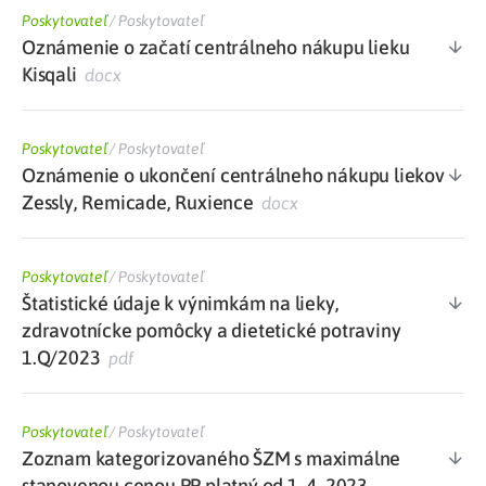
Poskytovateľ
/
Poskytovateľ
Oznámenie o začatí centrálneho nákupu lieku
Kisqali
docx
Poskytovateľ
/
Poskytovateľ
Oznámenie o ukončení centrálneho nákupu liekov
Zessly, Remicade, Ruxience
docx
Poskytovateľ
/
Poskytovateľ
Štatistické údaje k výnimkám na lieky,
zdravotnícke pomôcky a dietetické potraviny
1.Q/2023
pdf
Poskytovateľ
/
Poskytovateľ
Zoznam kategorizovaného ŠZM s maximálne
stanovenou cenou PP platný od 1. 4. 2023