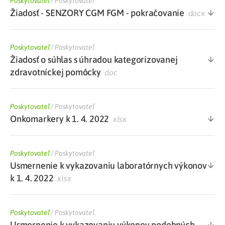
Poskytovateľ
/
Poskytovateľ
Žiadosť - SENZORY CGM FGM - pokračovanie
docx
Poskytovateľ
/
Poskytovateľ
Žiadosť o súhlas s úhradou kategorizovanej
zdravotníckej pomôcky
doc
Poskytovateľ
/
Poskytovateľ
Onkomarkery k 1. 4. 2022
xlsx
Poskytovateľ
/
Poskytovateľ
Usmernenie k vykazovaniu laboratórnych výkonov
k 1. 4. 2022
xlsx
Poskytovateľ
/
Poskytovateľ
Usmernenie k vykazovaniu výkonov podobných