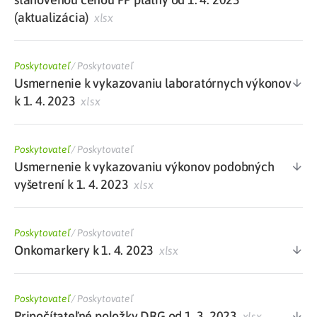
(aktualizácia)
xlsx
Poskytovateľ
/
Poskytovateľ
Usmernenie k vykazovaniu laboratórnych výkonov
k 1. 4. 2023
xlsx
Poskytovateľ
/
Poskytovateľ
Usmernenie k vykazovaniu výkonov podobných
vyšetrení k 1. 4. 2023
xlsx
Poskytovateľ
/
Poskytovateľ
Onkomarkery k 1. 4. 2023
xlsx
Poskytovateľ
/
Poskytovateľ
Pripočítateľné položky DRG od 1. 3. 2023
xlsx