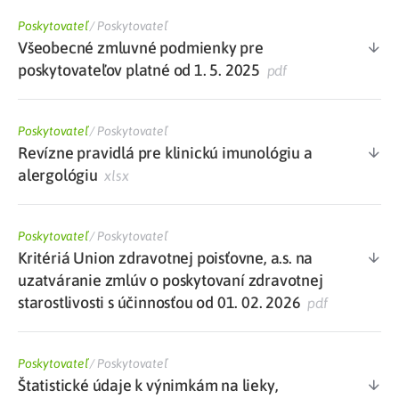
Poskytovateľ
/
Poskytovateľ
Všeobecné zmluvné podmienky pre
poskytovateľov platné od 1. 5. 2025
pdf
Poskytovateľ
/
Poskytovateľ
Revízne pravidlá pre klinickú imunológiu a
alergológiu
xlsx
Poskytovateľ
/
Poskytovateľ
Kritériá Union zdravotnej poisťovne, a.s. na
uzatváranie zmlúv o poskytovaní zdravotnej
starostlivosti s účinnosťou od 01. 02. 2026
pdf
Poskytovateľ
/
Poskytovateľ
Štatistické údaje k výnimkám na lieky,