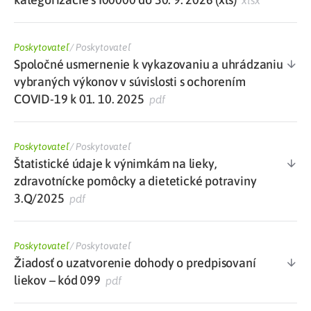
xlsx
Poskytovateľ
/
Poskytovateľ
Spoločné usmernenie k vykazovaniu a uhrádzaniu
vybraných výkonov v súvislosti s ochorením
COVID-19 k 01. 10. 2025
pdf
Poskytovateľ
/
Poskytovateľ
Štatistické údaje k výnimkám na lieky,
zdravotnícke pomôcky a dietetické potraviny
3.Q/2025
pdf
Poskytovateľ
/
Poskytovateľ
Žiadosť o uzatvorenie dohody o predpisovaní
liekov – kód 099
pdf