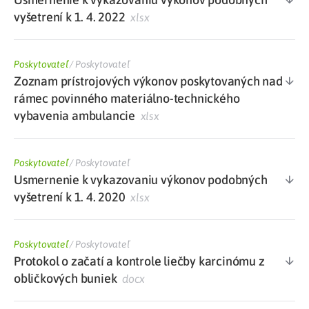
vyšetrení k 1. 4. 2022
xlsx
Poskytovateľ
/
Poskytovateľ
Zoznam prístrojových výkonov poskytovaných nad
rámec povinného materiálno-technického
vybavenia ambulancie
xlsx
Poskytovateľ
/
Poskytovateľ
Usmernenie k vykazovaniu výkonov podobných
vyšetrení k 1. 4. 2020
xlsx
Poskytovateľ
/
Poskytovateľ
Protokol o začatí a kontrole liečby karcinómu z
obličkových buniek
docx