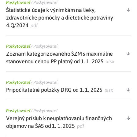
Poskytovateľ
/
Poskytovateľ
Štatistické údaje k výnimkám na lieky,
zdravotnícke pomôcky a dietetické potraviny
4.Q/2024
pdf
Poskytovateľ
/
Poskytovateľ
Zoznam kategorizovaného ŠZM s maximálne
stanovenou cenou PP platný od 1. 1. 2025
xlsx
Poskytovateľ
/
Poskytovateľ
Pripočítateľné položky DRG od 1. 1. 2025
xlsx
Poskytovateľ
/
Poskytovateľ
Verejný prísľub k neuplatňovaniu finančných
objemov na ŠAS od 1. 1. 2025
pdf