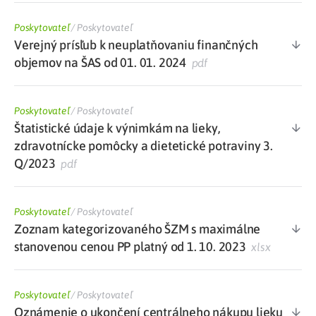
Poskytovateľ
/
Poskytovateľ
Verejný prísľub k neuplatňovaniu finančných
objemov na ŠAS od 01. 01. 2024
pdf
Poskytovateľ
/
Poskytovateľ
Štatistické údaje k výnimkám na lieky,
zdravotnícke pomôcky a dietetické potraviny 3.
Q/2023
pdf
Poskytovateľ
/
Poskytovateľ
Zoznam kategorizovaného ŠZM s maximálne
stanovenou cenou PP platný od 1. 10. 2023
xlsx
Poskytovateľ
/
Poskytovateľ
Oznámenie o ukončení centrálneho nákupu lieku