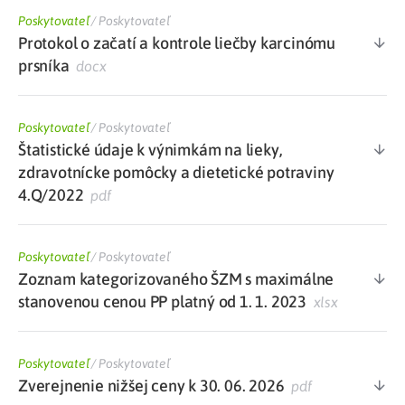
Poskytovateľ
/
Poskytovateľ
Protokol o začatí a kontrole liečby karcinómu
prsníka
docx
Poskytovateľ
/
Poskytovateľ
Štatistické údaje k výnimkám na lieky,
zdravotnícke pomôcky a dietetické potraviny
4.Q/2022
pdf
Poskytovateľ
/
Poskytovateľ
Zoznam kategorizovaného ŠZM s maximálne
stanovenou cenou PP platný od 1. 1. 2023
xlsx
Poskytovateľ
/
Poskytovateľ
Zverejnenie nižšej ceny k 30. 06. 2026
pdf