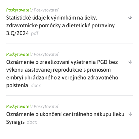
Poskytovateľ
/
Poskytovateľ
Štatistické údaje k výnimkám na lieky,
zdravotnícke pomôcky a dietetické potraviny
3.Q/2024
pdf
Poskytovateľ
/
Poskytovateľ
Oznámenie o zrealizovaní vyšetrenia PGD bez
výkonu asistovanej reprodukcie s prenosom
embryí uhrádzaného z verejného zdravotného
poistenia
docx
Poskytovateľ
/
Poskytovateľ
Oznámenie o ukončení centrálneho nákupu lieku
Synagis
docx