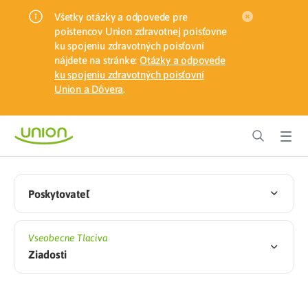
Všetky otázky a odpovede pre
poistencov Union zdravotnej poisťovne
ku spojeniu zdravotných poisťovní
nájdete na stránke:
Otázky a odpovede
ku spojeniu zdravotných poisťovní
Union a Dôvera
.
Poskytovateľ
Vseobecne Tlaciva
Ziadosti