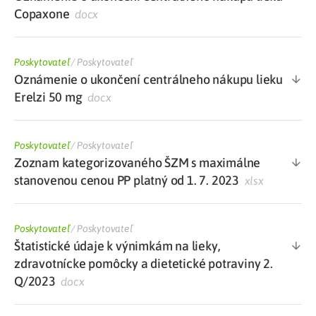
Copaxone
docx
Poskytovateľ
/
Poskytovateľ
Oznámenie o ukončení centrálneho nákupu lieku
Erelzi 50 mg
docx
Poskytovateľ
/
Poskytovateľ
Zoznam kategorizovaného ŠZM s maximálne
stanovenou cenou PP platný od 1. 7. 2023
xlsx
Poskytovateľ
/
Poskytovateľ
Štatistické údaje k výnimkám na lieky,
zdravotnícke pomôcky a dietetické potraviny 2.
Q/2023
docx