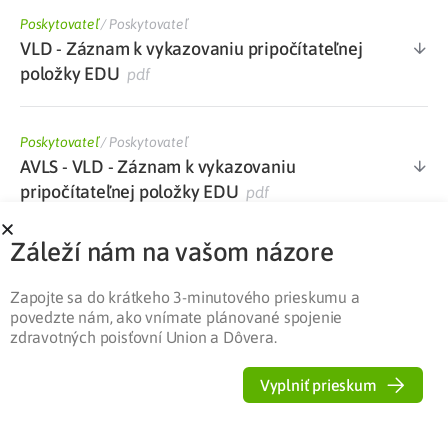
Poskytovateľ
/
Poskytovateľ
VLD - Záznam k vykazovaniu pripočítateľnej
položky EDU
pdf
Poskytovateľ
/
Poskytovateľ
AVLS - VLD - Záznam k vykazovaniu
pripočítateľnej položky EDU
pdf
Záleží nám na vašom názore
Poskytovateľ
/
Poskytovateľ
Dotazník k výkonom súvisiacim s edukáciou
Zapojte sa do krátkeho 3-minutového prieskumu a
pacienta v diabetologickej ambulancii
docx
povedzte nám, ako vnímate plánované spojenie
zdravotných poisťovní Union a Dôvera.
Poskytovateľ
/
Poskytovateľ
Vyplniť prieskum
Zoznam kategorizovaného ŠZM s maximálne
stanovenou cenou PP platný od 1. 1. 2022
xlsx