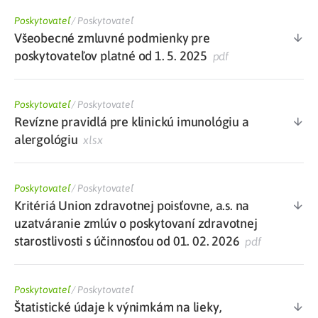
Poskytovateľ
/
Poskytovateľ
Všeobecné zmluvné podmienky pre
poskytovateľov platné od 1. 5. 2025
pdf
Poskytovateľ
/
Poskytovateľ
Revízne pravidlá pre klinickú imunológiu a
alergológiu
xlsx
Poskytovateľ
/
Poskytovateľ
Kritériá Union zdravotnej poisťovne, a.s. na
uzatváranie zmlúv o poskytovaní zdravotnej
starostlivosti s účinnosťou od 01. 02. 2026
pdf
Poskytovateľ
/
Poskytovateľ
Štatistické údaje k výnimkám na lieky,