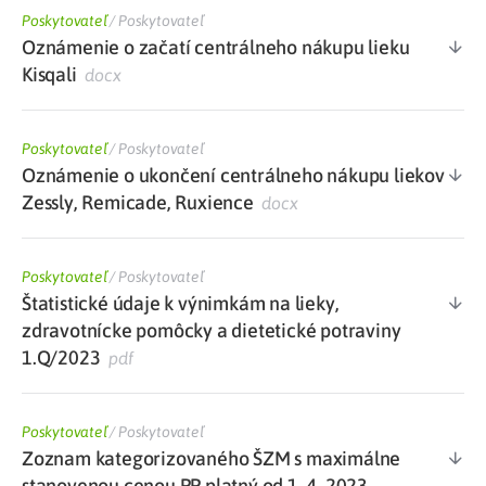
Poskytovateľ
/
Poskytovateľ
Oznámenie o začatí centrálneho nákupu lieku
Kisqali
docx
Poskytovateľ
/
Poskytovateľ
Oznámenie o ukončení centrálneho nákupu liekov
Zessly, Remicade, Ruxience
docx
Poskytovateľ
/
Poskytovateľ
Štatistické údaje k výnimkám na lieky,
zdravotnícke pomôcky a dietetické potraviny
1.Q/2023
pdf
Poskytovateľ
/
Poskytovateľ
Zoznam kategorizovaného ŠZM s maximálne
stanovenou cenou PP platný od 1. 4. 2023