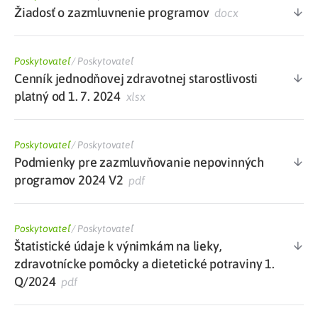
Žiadosť o zazmluvnenie programov
docx
Poskytovateľ
/
Poskytovateľ
Cenník jednodňovej zdravotnej starostlivosti
platný od 1. 7. 2024
xlsx
Poskytovateľ
/
Poskytovateľ
Podmienky pre zazmluvňovanie nepovinných
programov 2024 V2
pdf
Poskytovateľ
/
Poskytovateľ
Štatistické údaje k výnimkám na lieky,
zdravotnícke pomôcky a dietetické potraviny 1.
Q/2024
pdf