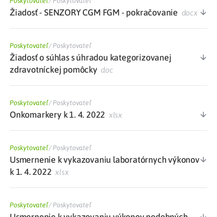
Poskytovateľ
/
Poskytovateľ
Žiadosť - SENZORY CGM FGM - pokračovanie
docx
Poskytovateľ
/
Poskytovateľ
Žiadosť o súhlas s úhradou kategorizovanej
zdravotníckej pomôcky
doc
Poskytovateľ
/
Poskytovateľ
Onkomarkery k 1. 4. 2022
xlsx
Poskytovateľ
/
Poskytovateľ
Usmernenie k vykazovaniu laboratórnych výkonov
k 1. 4. 2022
xlsx
Poskytovateľ
/
Poskytovateľ
Usmernenie k vykazovaniu výkonov podobných