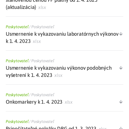
(aktualizácia)
xlsx
Poskytovateľ
/
Poskytovateľ
Usmernenie k vykazovaniu laboratórnych výkonov
k 1. 4. 2023
xlsx
Poskytovateľ
/
Poskytovateľ
Usmernenie k vykazovaniu výkonov podobných
vyšetrení k 1. 4. 2023
xlsx
Poskytovateľ
/
Poskytovateľ
Onkomarkery k 1. 4. 2023
xlsx
Poskytovateľ
/
Poskytovateľ
Pripočítateľné položky DRG od 1. 3. 2023
xlsx