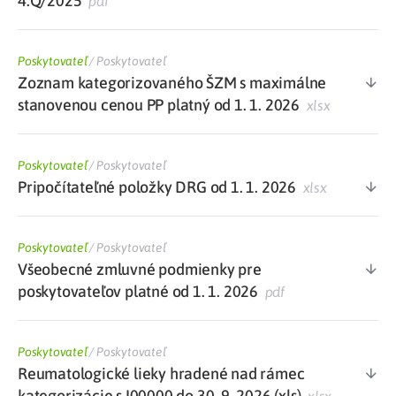
4.Q/2025
pdf
Poskytovateľ
/
Poskytovateľ
Zoznam kategorizovaného ŠZM s maximálne
stanovenou cenou PP platný od 1. 1. 2026
xlsx
Poskytovateľ
/
Poskytovateľ
Pripočítateľné položky DRG od 1. 1. 2026
xlsx
Poskytovateľ
/
Poskytovateľ
Všeobecné zmluvné podmienky pre
poskytovateľov platné od 1. 1. 2026
pdf
Poskytovateľ
/
Poskytovateľ
Reumatologické lieky hradené nad rámec
kategorizácie s I00000 do 30. 9. 2026 (xls)