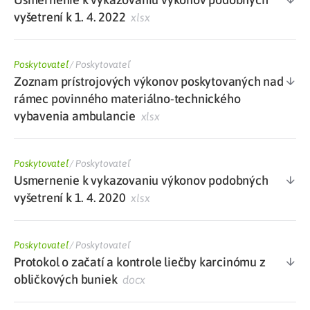
vyšetrení k 1. 4. 2022
xlsx
Poskytovateľ
/
Poskytovateľ
Zoznam prístrojových výkonov poskytovaných nad
rámec povinného materiálno-technického
vybavenia ambulancie
xlsx
Poskytovateľ
/
Poskytovateľ
Usmernenie k vykazovaniu výkonov podobných
vyšetrení k 1. 4. 2020
xlsx
Poskytovateľ
/
Poskytovateľ
Protokol o začatí a kontrole liečby karcinómu z
obličkových buniek
docx