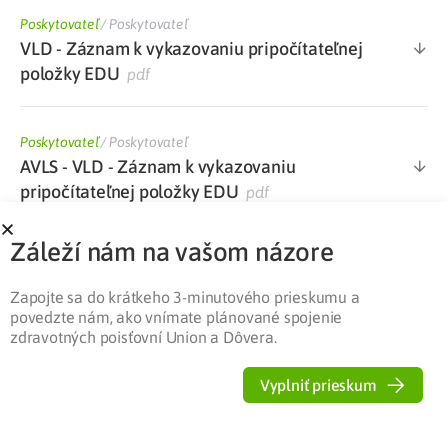
Poskytovateľ
/
Poskytovateľ
VLD - Záznam k vykazovaniu pripočítateľnej
položky EDU
pdf
Poskytovateľ
/
Poskytovateľ
AVLS - VLD - Záznam k vykazovaniu
pripočítateľnej položky EDU
pdf
Záleží nám na vašom názore
Poskytovateľ
/
Poskytovateľ
Dotazník k výkonom súvisiacim s edukáciou
Zapojte sa do krátkeho 3-minutového prieskumu a
pacienta v diabetologickej ambulancii
docx
povedzte nám, ako vnímate plánované spojenie
zdravotných poisťovní Union a Dôvera.
Poskytovateľ
/
Poskytovateľ
Vyplniť prieskum
Zoznam kategorizovaného ŠZM s maximálne
stanovenou cenou PP platný od 1. 1. 2022
xlsx