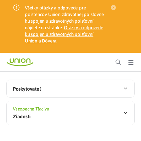
Všetky otázky a odpovede pre
poistencov Union zdravotnej poisťovne
ku spojeniu zdravotných poisťovní
nájdete na stránke:
Otázky a odpovede
ku spojeniu zdravotných poisťovní
Union a Dôvera
.
Poskytovateľ
Vseobecne Tlaciva
Ziadosti