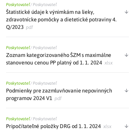
Poskytovateľ
/
Poskytovateľ
Štatistické údaje k výnimkám na lieky,
zdravotnícke pomôcky a dietetické potraviny 4.
Q/2023
pdf
Poskytovateľ
/
Poskytovateľ
Zoznam kategorizovaného ŠZM s maximálne
stanovenou cenou PP platný od 1. 1. 2024
xlsx
Poskytovateľ
/
Poskytovateľ
Podmienky pre zazmluvňovanie nepovinných
programov 2024 V1
pdf
Poskytovateľ
/
Poskytovateľ
Pripočítateľné položky DRG od 1. 1. 2024
xlsx