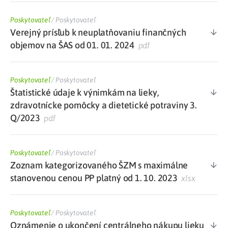
Poskytovateľ
/
Poskytovateľ
Verejný prísľub k neuplatňovaniu finančných
objemov na ŠAS od 01. 01. 2024
pdf
Poskytovateľ
/
Poskytovateľ
Štatistické údaje k výnimkám na lieky,
zdravotnícke pomôcky a dietetické potraviny 3.
Q/2023
pdf
Poskytovateľ
/
Poskytovateľ
Zoznam kategorizovaného ŠZM s maximálne
stanovenou cenou PP platný od 1. 10. 2023
xlsx
Poskytovateľ
/
Poskytovateľ
Oznámenie o ukončení centrálneho nákupu lieku