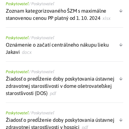
Poskytovateľ
/
Poskytovateľ
Zoznam kategorizovaného ŠZM s maximálne
stanovenou cenou PP platný od 1. 10. 2024
xlsx
Poskytovateľ
/
Poskytovateľ
Oznámenie o začatí centrálneho nákupu lieku
Jakavi
docx
Poskytovateľ
/
Poskytovateľ
Žiadosť o predĺženie doby poskytovania ústavnej
zdravotnej starostlivosti v dome ošetrovateľskej
starostlivosti (DOS)
pdf
Poskytovateľ
/
Poskytovateľ
Žiadosť o predĺženie doby poskytovania ústavnej
zdravotnej starostlivosti v hospici
pdf