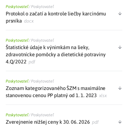
Poskytovateľ
/
Poskytovateľ
Protokol o začatí a kontrole liečby karcinómu
prsníka
docx
Poskytovateľ
/
Poskytovateľ
Štatistické údaje k výnimkám na lieky,
zdravotnícke pomôcky a dietetické potraviny
4.Q/2022
pdf
Poskytovateľ
/
Poskytovateľ
Zoznam kategorizovaného ŠZM s maximálne
stanovenou cenou PP platný od 1. 1. 2023
xlsx
Poskytovateľ
/
Poskytovateľ
Zverejnenie nižšej ceny k 30. 06. 2026
pdf