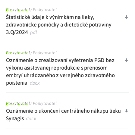
Poskytovateľ
/
Poskytovateľ
Štatistické údaje k výnimkám na lieky,
zdravotnícke pomôcky a dietetické potraviny
3.Q/2024
pdf
Poskytovateľ
/
Poskytovateľ
Oznámenie o zrealizovaní vyšetrenia PGD bez
výkonu asistovanej reprodukcie s prenosom
embryí uhrádzaného z verejného zdravotného
poistenia
docx
Poskytovateľ
/
Poskytovateľ
Oznámenie o ukončení centrálneho nákupu lieku
Synagis
docx