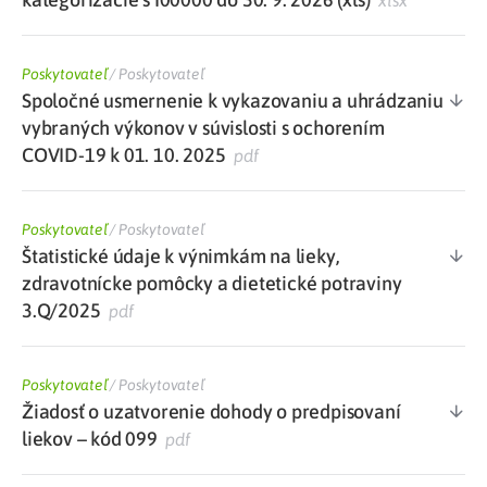
xlsx
Poskytovateľ
/
Poskytovateľ
Spoločné usmernenie k vykazovaniu a uhrádzaniu
vybraných výkonov v súvislosti s ochorením
COVID-19 k 01. 10. 2025
pdf
Poskytovateľ
/
Poskytovateľ
Štatistické údaje k výnimkám na lieky,
zdravotnícke pomôcky a dietetické potraviny
3.Q/2025
pdf
Poskytovateľ
/
Poskytovateľ
Žiadosť o uzatvorenie dohody o predpisovaní
liekov – kód 099
pdf