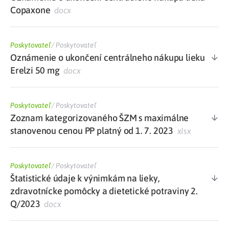
Copaxone
docx
Poskytovateľ
/
Poskytovateľ
Oznámenie o ukončení centrálneho nákupu lieku
Erelzi 50 mg
docx
Poskytovateľ
/
Poskytovateľ
Zoznam kategorizovaného ŠZM s maximálne
stanovenou cenou PP platný od 1. 7. 2023
xlsx
Poskytovateľ
/
Poskytovateľ
Štatistické údaje k výnimkám na lieky,
zdravotnícke pomôcky a dietetické potraviny 2.
Q/2023
docx