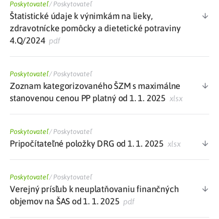
Poskytovateľ
/
Poskytovateľ
Štatistické údaje k výnimkám na lieky,
zdravotnícke pomôcky a dietetické potraviny
4.Q/2024
pdf
Poskytovateľ
/
Poskytovateľ
Zoznam kategorizovaného ŠZM s maximálne
stanovenou cenou PP platný od 1. 1. 2025
xlsx
Poskytovateľ
/
Poskytovateľ
Pripočítateľné položky DRG od 1. 1. 2025
xlsx
Poskytovateľ
/
Poskytovateľ
Verejný prísľub k neuplatňovaniu finančných
objemov na ŠAS od 1. 1. 2025
pdf