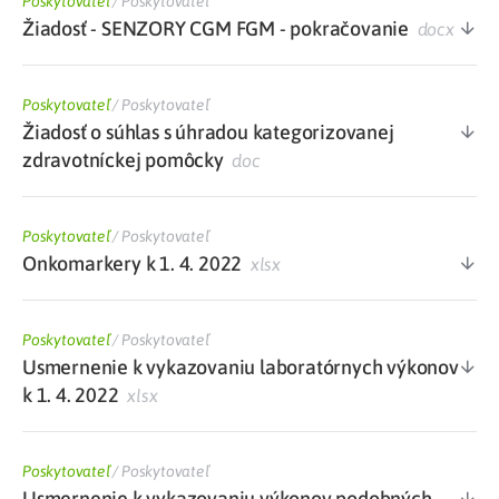
Poskytovateľ
/
Poskytovateľ
Žiadosť - SENZORY CGM FGM - pokračovanie
docx
Poskytovateľ
/
Poskytovateľ
Žiadosť o súhlas s úhradou kategorizovanej
zdravotníckej pomôcky
doc
Poskytovateľ
/
Poskytovateľ
Onkomarkery k 1. 4. 2022
xlsx
Poskytovateľ
/
Poskytovateľ
Usmernenie k vykazovaniu laboratórnych výkonov
k 1. 4. 2022
xlsx
Poskytovateľ
/
Poskytovateľ
Usmernenie k vykazovaniu výkonov podobných