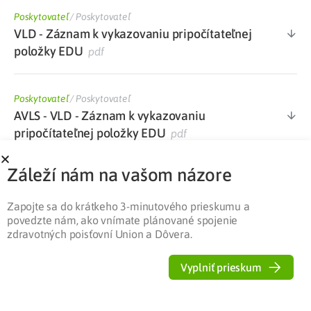
Poskytovateľ
/
Poskytovateľ
VLD - Záznam k vykazovaniu pripočítateľnej
položky EDU
pdf
Poskytovateľ
/
Poskytovateľ
AVLS - VLD - Záznam k vykazovaniu
pripočítateľnej položky EDU
pdf
Záleží nám na vašom názore
Poskytovateľ
/
Poskytovateľ
Dotazník k výkonom súvisiacim s edukáciou
Zapojte sa do krátkeho 3-minutového prieskumu a
pacienta v diabetologickej ambulancii
docx
povedzte nám, ako vnímate plánované spojenie
zdravotných poisťovní Union a Dôvera.
Poskytovateľ
/
Poskytovateľ
Vyplniť prieskum
Zoznam kategorizovaného ŠZM s maximálne
stanovenou cenou PP platný od 1. 1. 2022
xlsx