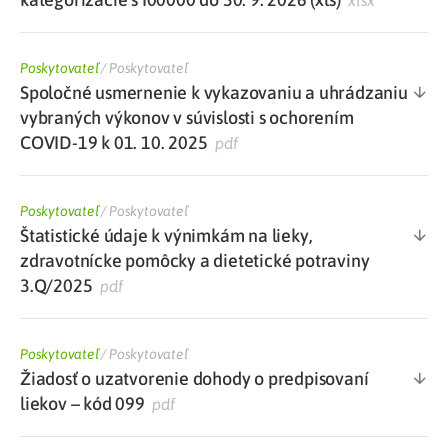
xlsx
Poskytovateľ
/
Poskytovateľ
Spoločné usmernenie k vykazovaniu a uhrádzaniu
vybraných výkonov v súvislosti s ochorením
COVID-19 k 01. 10. 2025
pdf
Poskytovateľ
/
Poskytovateľ
Štatistické údaje k výnimkám na lieky,
zdravotnícke pomôcky a dietetické potraviny
3.Q/2025
pdf
Poskytovateľ
/
Poskytovateľ
Žiadosť o uzatvorenie dohody o predpisovaní
liekov – kód 099
pdf