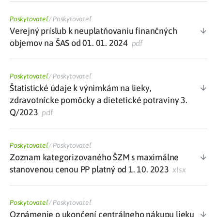
Poskytovateľ
/
Poskytovateľ
Verejný prísľub k neuplatňovaniu finančných
objemov na ŠAS od 01. 01. 2024
pdf
Poskytovateľ
/
Poskytovateľ
Štatistické údaje k výnimkám na lieky,
zdravotnícke pomôcky a dietetické potraviny 3.
Q/2023
pdf
Poskytovateľ
/
Poskytovateľ
Zoznam kategorizovaného ŠZM s maximálne
stanovenou cenou PP platný od 1. 10. 2023
xlsx
Poskytovateľ
/
Poskytovateľ
Oznámenie o ukončení centrálneho nákupu lieku