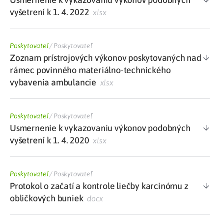
vyšetrení k 1. 4. 2022
xlsx
Poskytovateľ
/
Poskytovateľ
Zoznam prístrojových výkonov poskytovaných nad
rámec povinného materiálno-technického
vybavenia ambulancie
xlsx
Poskytovateľ
/
Poskytovateľ
Usmernenie k vykazovaniu výkonov podobných
vyšetrení k 1. 4. 2020
xlsx
Poskytovateľ
/
Poskytovateľ
Protokol o začatí a kontrole liečby karcinómu z
obličkových buniek
docx