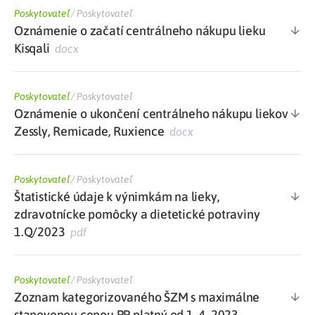
Poskytovateľ
/
Poskytovateľ
Oznámenie o začatí centrálneho nákupu lieku
Kisqali
docx
Poskytovateľ
/
Poskytovateľ
Oznámenie o ukončení centrálneho nákupu liekov
Zessly, Remicade, Ruxience
docx
Poskytovateľ
/
Poskytovateľ
Štatistické údaje k výnimkám na lieky,
zdravotnícke pomôcky a dietetické potraviny
1.Q/2023
pdf
Poskytovateľ
/
Poskytovateľ
Zoznam kategorizovaného ŠZM s maximálne
stanovenou cenou PP platný od 1. 4. 2023