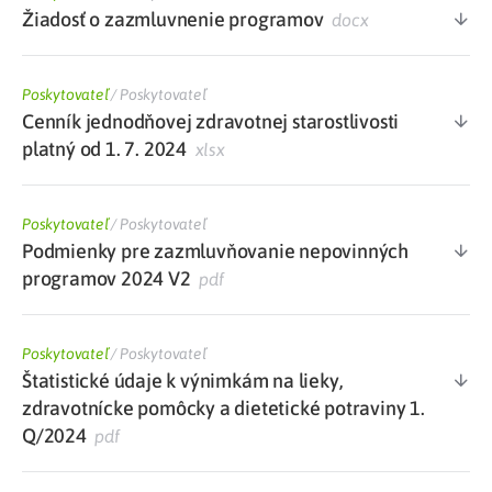
Žiadosť o zazmluvnenie programov
docx
Poskytovateľ
/
Poskytovateľ
Cenník jednodňovej zdravotnej starostlivosti
platný od 1. 7. 2024
xlsx
Poskytovateľ
/
Poskytovateľ
Podmienky pre zazmluvňovanie nepovinných
programov 2024 V2
pdf
Poskytovateľ
/
Poskytovateľ
Štatistické údaje k výnimkám na lieky,
zdravotnícke pomôcky a dietetické potraviny 1.
Q/2024
pdf