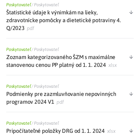
Poskytovateľ
/
Poskytovateľ
Štatistické údaje k výnimkám na lieky,
zdravotnícke pomôcky a dietetické potraviny 4.
Q/2023
pdf
Poskytovateľ
/
Poskytovateľ
Zoznam kategorizovaného ŠZM s maximálne
stanovenou cenou PP platný od 1. 1. 2024
xlsx
Poskytovateľ
/
Poskytovateľ
Podmienky pre zazmluvňovanie nepovinných
programov 2024 V1
pdf
Poskytovateľ
/
Poskytovateľ
Pripočítateľné položky DRG od 1. 1. 2024
xlsx