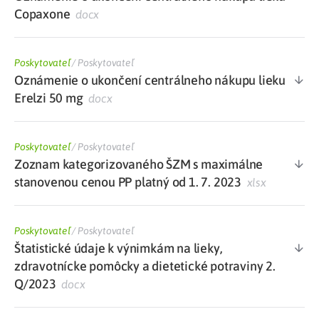
Copaxone
docx
Poskytovateľ
/
Poskytovateľ
Oznámenie o ukončení centrálneho nákupu lieku
Erelzi 50 mg
docx
Poskytovateľ
/
Poskytovateľ
Zoznam kategorizovaného ŠZM s maximálne
stanovenou cenou PP platný od 1. 7. 2023
xlsx
Poskytovateľ
/
Poskytovateľ
Štatistické údaje k výnimkám na lieky,
zdravotnícke pomôcky a dietetické potraviny 2.
Q/2023
docx