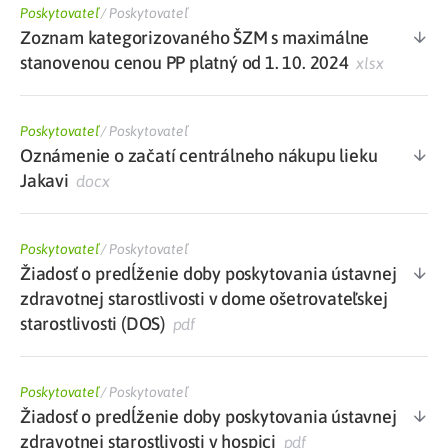
Poskytovateľ
/
Poskytovateľ
Zoznam kategorizovaného ŠZM s maximálne
stanovenou cenou PP platný od 1. 10. 2024
xlsx
Poskytovateľ
/
Poskytovateľ
Oznámenie o začatí centrálneho nákupu lieku
Jakavi
docx
Poskytovateľ
/
Poskytovateľ
Žiadosť o predĺženie doby poskytovania ústavnej
zdravotnej starostlivosti v dome ošetrovateľskej
starostlivosti (DOS)
pdf
Poskytovateľ
/
Poskytovateľ
Žiadosť o predĺženie doby poskytovania ústavnej
zdravotnej starostlivosti v hospici
pdf