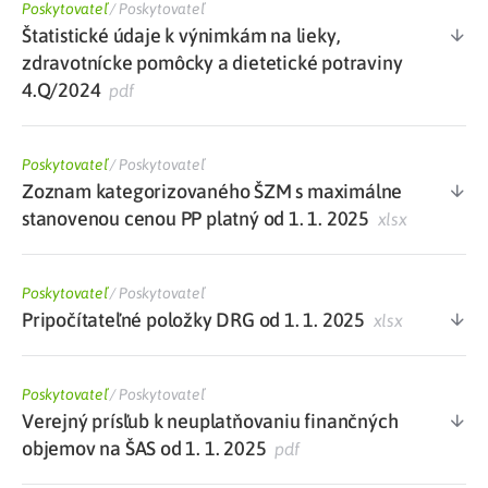
Poskytovateľ
/
Poskytovateľ
Štatistické údaje k výnimkám na lieky,
zdravotnícke pomôcky a dietetické potraviny
4.Q/2024
pdf
Poskytovateľ
/
Poskytovateľ
Zoznam kategorizovaného ŠZM s maximálne
stanovenou cenou PP platný od 1. 1. 2025
xlsx
Poskytovateľ
/
Poskytovateľ
Pripočítateľné položky DRG od 1. 1. 2025
xlsx
Poskytovateľ
/
Poskytovateľ
Verejný prísľub k neuplatňovaniu finančných
objemov na ŠAS od 1. 1. 2025
pdf