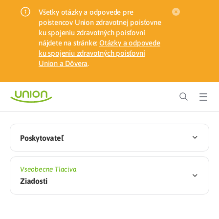
Všetky otázky a odpovede pre
poistencov Union zdravotnej poisťovne
ku spojeniu zdravotných poisťovní
nájdete na stránke:
Otázky a odpovede
ku spojeniu zdravotných poisťovní
Union a Dôvera
.
Poskytovateľ
Vseobecne Tlaciva
Ziadosti