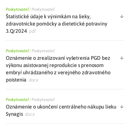
Poskytovateľ
/
Poskytovateľ
Štatistické údaje k výnimkám na lieky,
zdravotnícke pomôcky a dietetické potraviny
3.Q/2024
pdf
Poskytovateľ
/
Poskytovateľ
Oznámenie o zrealizovaní vyšetrenia PGD bez
výkonu asistovanej reprodukcie s prenosom
embryí uhrádzaného z verejného zdravotného
poistenia
docx
Poskytovateľ
/
Poskytovateľ
Oznámenie o ukončení centrálneho nákupu lieku
Synagis
docx