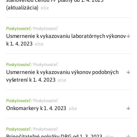
(aktualizácia)
xlsx
Poskytovateľ
/
Poskytovateľ
Usmernenie k vykazovaniu laboratórnych výkonov
k 1. 4. 2023
xlsx
Poskytovateľ
/
Poskytovateľ
Usmernenie k vykazovaniu výkonov podobných
vyšetrení k 1. 4. 2023
xlsx
Poskytovateľ
/
Poskytovateľ
Onkomarkery k 1. 4. 2023
xlsx
Poskytovateľ
/
Poskytovateľ
Pripočítateľné položky DRG od 1. 3. 2023
xlsx