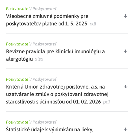
Poskytovateľ
/
Poskytovateľ
Všeobecné zmluvné podmienky pre
poskytovateľov platné od 1. 5. 2025
pdf
Poskytovateľ
/
Poskytovateľ
Revízne pravidlá pre klinickú imunológiu a
alergológiu
xlsx
Poskytovateľ
/
Poskytovateľ
Kritériá Union zdravotnej poisťovne, a.s. na
uzatváranie zmlúv o poskytovaní zdravotnej
starostlivosti s účinnosťou od 01. 02. 2026
pdf
Poskytovateľ
/
Poskytovateľ
Štatistické údaje k výnimkám na lieky,