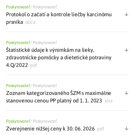
Poskytovateľ
/
Poskytovateľ
Protokol o začatí a kontrole liečby karcinómu
prsníka
docx
Poskytovateľ
/
Poskytovateľ
Štatistické údaje k výnimkám na lieky,
zdravotnícke pomôcky a dietetické potraviny
4.Q/2022
pdf
Poskytovateľ
/
Poskytovateľ
Zoznam kategorizovaného ŠZM s maximálne
stanovenou cenou PP platný od 1. 1. 2023
xlsx
Poskytovateľ
/
Poskytovateľ
Zverejnenie nižšej ceny k 30. 06. 2026
pdf