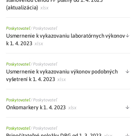
(aktualizácia)
xlsx
Poskytovateľ
/
Poskytovateľ
Usmernenie k vykazovaniu laboratórnych výkonov
k 1. 4. 2023
xlsx
Poskytovateľ
/
Poskytovateľ
Usmernenie k vykazovaniu výkonov podobných
vyšetrení k 1. 4. 2023
xlsx
Poskytovateľ
/
Poskytovateľ
Onkomarkery k 1. 4. 2023
xlsx
Poskytovateľ
/
Poskytovateľ
Pripočítateľné položky DRG od 1. 3. 2023
xlsx