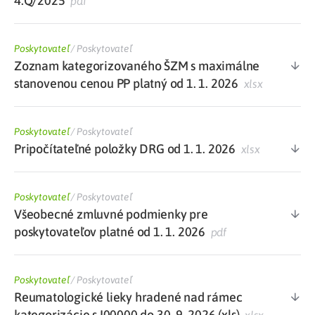
4.Q/2025
pdf
Poskytovateľ
/
Poskytovateľ
Zoznam kategorizovaného ŠZM s maximálne
stanovenou cenou PP platný od 1. 1. 2026
xlsx
Poskytovateľ
/
Poskytovateľ
Pripočítateľné položky DRG od 1. 1. 2026
xlsx
Poskytovateľ
/
Poskytovateľ
Všeobecné zmluvné podmienky pre
poskytovateľov platné od 1. 1. 2026
pdf
Poskytovateľ
/
Poskytovateľ
Reumatologické lieky hradené nad rámec
kategorizácie s I00000 do 30. 9. 2026 (xls)