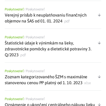
Poskytovateľ
/
Poskytovateľ
Verejný prísľub k neuplatňovaniu finančných
objemov na ŠAS od 01. 01. 2024
pdf
Poskytovateľ
/
Poskytovateľ
Štatistické údaje k výnimkám na lieky,
zdravotnícke pomôcky a dietetické potraviny 3.
Q/2023
pdf
Poskytovateľ
/
Poskytovateľ
Zoznam kategorizovaného ŠZM s maximálne
stanovenou cenou PP platný od 1. 10. 2023
xlsx
Poskytovateľ
/
Poskytovateľ
Oznámenie o ukončení centrálneho nákupu lieku