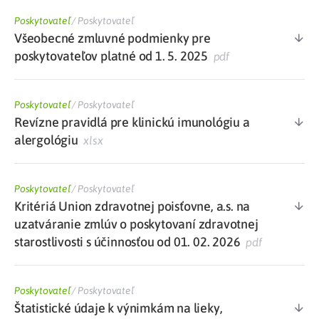
Poskytovateľ
/
Poskytovateľ
Všeobecné zmluvné podmienky pre
poskytovateľov platné od 1. 5. 2025
pdf
Poskytovateľ
/
Poskytovateľ
Revízne pravidlá pre klinickú imunológiu a
alergológiu
xlsx
Poskytovateľ
/
Poskytovateľ
Kritériá Union zdravotnej poisťovne, a.s. na
uzatváranie zmlúv o poskytovaní zdravotnej
starostlivosti s účinnosťou od 01. 02. 2026
pdf
Poskytovateľ
/
Poskytovateľ
Štatistické údaje k výnimkám na lieky,