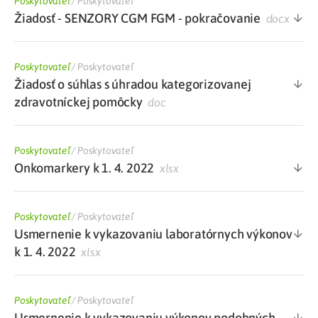
Poskytovateľ
/
Poskytovateľ
Žiadosť - SENZORY CGM FGM - pokračovanie
docx
Poskytovateľ
/
Poskytovateľ
Žiadosť o súhlas s úhradou kategorizovanej
zdravotníckej pomôcky
doc
Poskytovateľ
/
Poskytovateľ
Onkomarkery k 1. 4. 2022
xlsx
Poskytovateľ
/
Poskytovateľ
Usmernenie k vykazovaniu laboratórnych výkonov
k 1. 4. 2022
xlsx
Poskytovateľ
/
Poskytovateľ
Usmernenie k vykazovaniu výkonov podobných