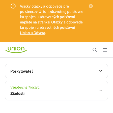
Všetky otázky a odpovede pre
poistencov Union zdravotnej poisťovne
ku spojeniu zdravotných poisťovní
nájdete na stránke:
Otázky a odpovede
ku spojeniu zdravotných poisťovní
Union a Dôvera
.
Poskytovateľ
Vseobecne Tlaciva
Ziadosti