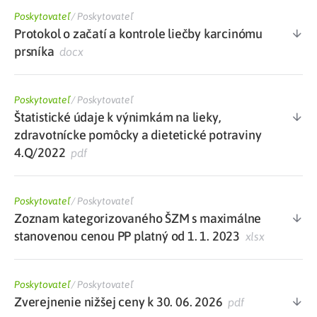
Poskytovateľ
/
Poskytovateľ
Protokol o začatí a kontrole liečby karcinómu
prsníka
docx
Poskytovateľ
/
Poskytovateľ
Štatistické údaje k výnimkám na lieky,
zdravotnícke pomôcky a dietetické potraviny
4.Q/2022
pdf
Poskytovateľ
/
Poskytovateľ
Zoznam kategorizovaného ŠZM s maximálne
stanovenou cenou PP platný od 1. 1. 2023
xlsx
Poskytovateľ
/
Poskytovateľ
Zverejnenie nižšej ceny k 30. 06. 2026
pdf