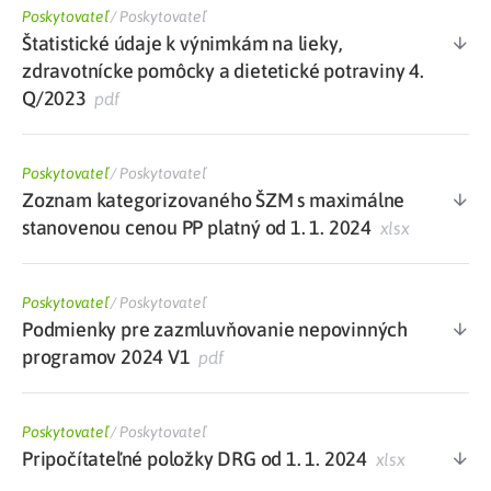
Poskytovateľ
/
Poskytovateľ
Štatistické údaje k výnimkám na lieky,
zdravotnícke pomôcky a dietetické potraviny 4.
Q/2023
pdf
Poskytovateľ
/
Poskytovateľ
Zoznam kategorizovaného ŠZM s maximálne
stanovenou cenou PP platný od 1. 1. 2024
xlsx
Poskytovateľ
/
Poskytovateľ
Podmienky pre zazmluvňovanie nepovinných
programov 2024 V1
pdf
Poskytovateľ
/
Poskytovateľ
Pripočítateľné položky DRG od 1. 1. 2024
xlsx