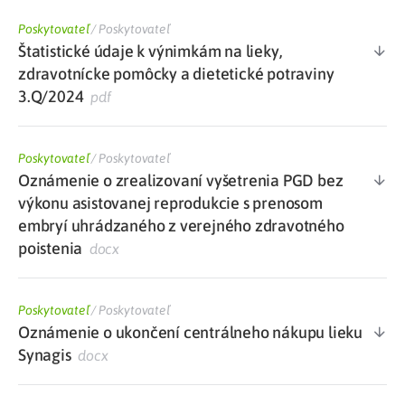
Poskytovateľ
/
Poskytovateľ
Štatistické údaje k výnimkám na lieky,
zdravotnícke pomôcky a dietetické potraviny
3.Q/2024
pdf
Poskytovateľ
/
Poskytovateľ
Oznámenie o zrealizovaní vyšetrenia PGD bez
výkonu asistovanej reprodukcie s prenosom
embryí uhrádzaného z verejného zdravotného
poistenia
docx
Poskytovateľ
/
Poskytovateľ
Oznámenie o ukončení centrálneho nákupu lieku
Synagis
docx