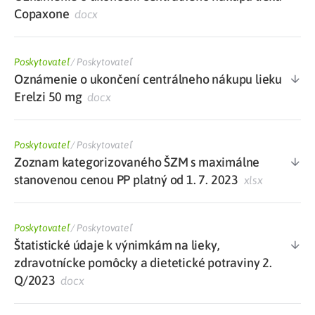
Copaxone
docx
Poskytovateľ
/
Poskytovateľ
Oznámenie o ukončení centrálneho nákupu lieku
Erelzi 50 mg
docx
Poskytovateľ
/
Poskytovateľ
Zoznam kategorizovaného ŠZM s maximálne
stanovenou cenou PP platný od 1. 7. 2023
xlsx
Poskytovateľ
/
Poskytovateľ
Štatistické údaje k výnimkám na lieky,
zdravotnícke pomôcky a dietetické potraviny 2.
Q/2023
docx