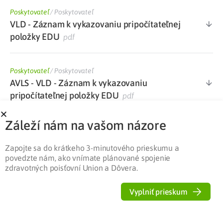
Poskytovateľ
/
Poskytovateľ
VLD - Záznam k vykazovaniu pripočítateľnej
položky EDU
pdf
Poskytovateľ
/
Poskytovateľ
AVLS - VLD - Záznam k vykazovaniu
pripočítateľnej položky EDU
pdf
Záleží nám na vašom názore
Poskytovateľ
/
Poskytovateľ
Dotazník k výkonom súvisiacim s edukáciou
Zapojte sa do krátkeho 3-minutového prieskumu a
pacienta v diabetologickej ambulancii
docx
povedzte nám, ako vnímate plánované spojenie
zdravotných poisťovní Union a Dôvera.
Poskytovateľ
/
Poskytovateľ
Vyplniť prieskum
Zoznam kategorizovaného ŠZM s maximálne
stanovenou cenou PP platný od 1. 1. 2022
xlsx