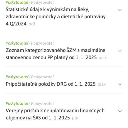
Poskytovateľ
/
Poskytovateľ
Štatistické údaje k výnimkám na lieky,
zdravotnícke pomôcky a dietetické potraviny
4.Q/2024
pdf
Poskytovateľ
/
Poskytovateľ
Zoznam kategorizovaného ŠZM s maximálne
stanovenou cenou PP platný od 1. 1. 2025
xlsx
Poskytovateľ
/
Poskytovateľ
Pripočítateľné položky DRG od 1. 1. 2025
xlsx
Poskytovateľ
/
Poskytovateľ
Verejný prísľub k neuplatňovaniu finančných
objemov na ŠAS od 1. 1. 2025
pdf