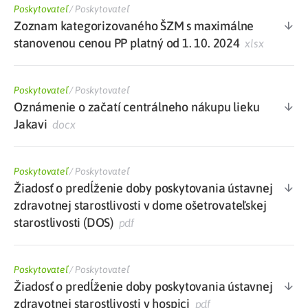
Poskytovateľ
/
Poskytovateľ
Zoznam kategorizovaného ŠZM s maximálne
stanovenou cenou PP platný od 1. 10. 2024
xlsx
Poskytovateľ
/
Poskytovateľ
Oznámenie o začatí centrálneho nákupu lieku
Jakavi
docx
Poskytovateľ
/
Poskytovateľ
Žiadosť o predĺženie doby poskytovania ústavnej
zdravotnej starostlivosti v dome ošetrovateľskej
starostlivosti (DOS)
pdf
Poskytovateľ
/
Poskytovateľ
Žiadosť o predĺženie doby poskytovania ústavnej
zdravotnej starostlivosti v hospici
pdf