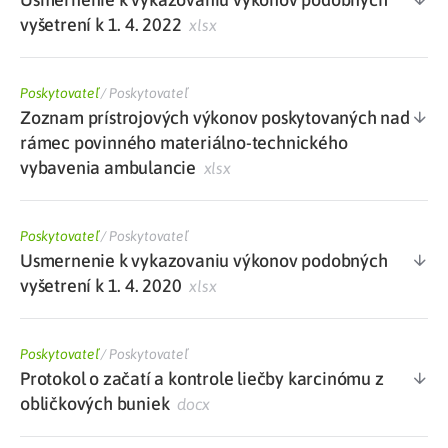
vyšetrení k 1. 4. 2022
xlsx
Poskytovateľ
/
Poskytovateľ
Zoznam prístrojových výkonov poskytovaných nad
rámec povinného materiálno-technického
vybavenia ambulancie
xlsx
Poskytovateľ
/
Poskytovateľ
Usmernenie k vykazovaniu výkonov podobných
vyšetrení k 1. 4. 2020
xlsx
Poskytovateľ
/
Poskytovateľ
Protokol o začatí a kontrole liečby karcinómu z
obličkových buniek
docx