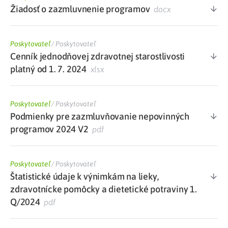
Žiadosť o zazmluvnenie programov
docx
Poskytovateľ
/
Poskytovateľ
Cenník jednodňovej zdravotnej starostlivosti
platný od 1. 7. 2024
xlsx
Poskytovateľ
/
Poskytovateľ
Podmienky pre zazmluvňovanie nepovinných
programov 2024 V2
pdf
Poskytovateľ
/
Poskytovateľ
Štatistické údaje k výnimkám na lieky,
zdravotnícke pomôcky a dietetické potraviny 1.
Q/2024
pdf