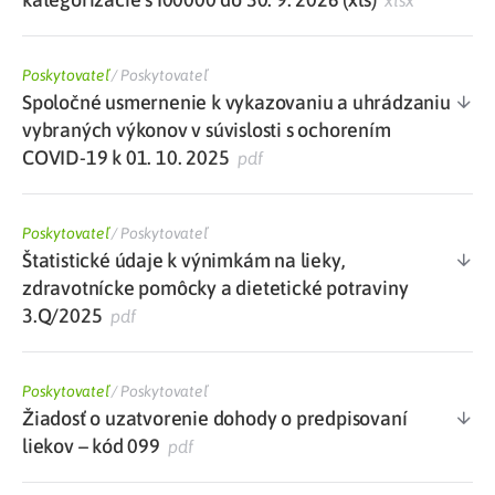
xlsx
Poskytovateľ
/
Poskytovateľ
Spoločné usmernenie k vykazovaniu a uhrádzaniu
vybraných výkonov v súvislosti s ochorením
COVID-19 k 01. 10. 2025
pdf
Poskytovateľ
/
Poskytovateľ
Štatistické údaje k výnimkám na lieky,
zdravotnícke pomôcky a dietetické potraviny
3.Q/2025
pdf
Poskytovateľ
/
Poskytovateľ
Žiadosť o uzatvorenie dohody o predpisovaní
liekov – kód 099
pdf