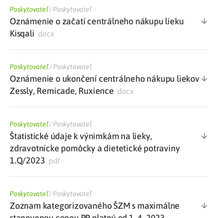
Poskytovateľ
/
Poskytovateľ
Oznámenie o začatí centrálneho nákupu lieku
Kisqali
docx
Poskytovateľ
/
Poskytovateľ
Oznámenie o ukončení centrálneho nákupu liekov
Zessly, Remicade, Ruxience
docx
Poskytovateľ
/
Poskytovateľ
Štatistické údaje k výnimkám na lieky,
zdravotnícke pomôcky a dietetické potraviny
1.Q/2023
pdf
Poskytovateľ
/
Poskytovateľ
Zoznam kategorizovaného ŠZM s maximálne
stanovenou cenou PP platný od 1. 4. 2023