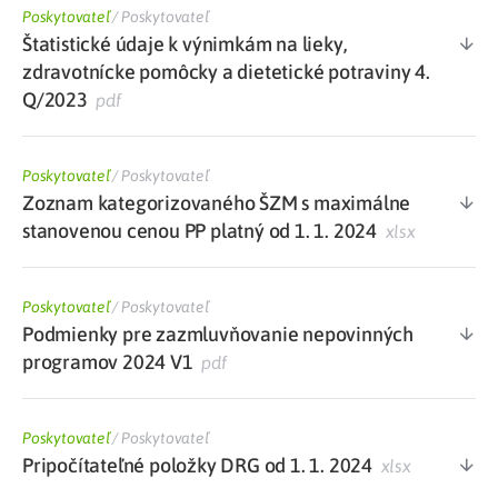
Poskytovateľ
/
Poskytovateľ
Štatistické údaje k výnimkám na lieky,
zdravotnícke pomôcky a dietetické potraviny 4.
Q/2023
pdf
Poskytovateľ
/
Poskytovateľ
Zoznam kategorizovaného ŠZM s maximálne
stanovenou cenou PP platný od 1. 1. 2024
xlsx
Poskytovateľ
/
Poskytovateľ
Podmienky pre zazmluvňovanie nepovinných
programov 2024 V1
pdf
Poskytovateľ
/
Poskytovateľ
Pripočítateľné položky DRG od 1. 1. 2024
xlsx