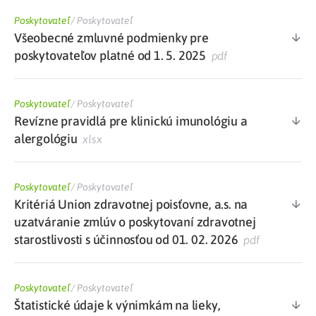
Poskytovateľ
/
Poskytovateľ
Všeobecné zmluvné podmienky pre
poskytovateľov platné od 1. 5. 2025
pdf
Poskytovateľ
/
Poskytovateľ
Revízne pravidlá pre klinickú imunológiu a
alergológiu
xlsx
Poskytovateľ
/
Poskytovateľ
Kritériá Union zdravotnej poisťovne, a.s. na
uzatváranie zmlúv o poskytovaní zdravotnej
starostlivosti s účinnosťou od 01. 02. 2026
pdf
Poskytovateľ
/
Poskytovateľ
Štatistické údaje k výnimkám na lieky,