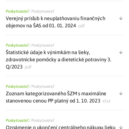
Poskytovateľ
/
Poskytovateľ
Verejný prísľub k neuplatňovaniu finančných
objemov na ŠAS od 01. 01. 2024
pdf
Poskytovateľ
/
Poskytovateľ
Štatistické údaje k výnimkám na lieky,
zdravotnícke pomôcky a dietetické potraviny 3.
Q/2023
pdf
Poskytovateľ
/
Poskytovateľ
Zoznam kategorizovaného ŠZM s maximálne
stanovenou cenou PP platný od 1. 10. 2023
xlsx
Poskytovateľ
/
Poskytovateľ
Oznámenie o ukončení centrálneho nákupu lieku