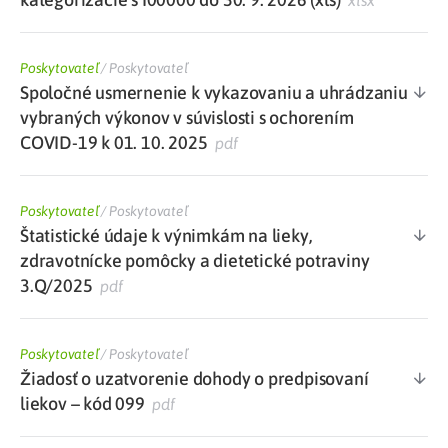
xlsx
Poskytovateľ
/
Poskytovateľ
Spoločné usmernenie k vykazovaniu a uhrádzaniu
vybraných výkonov v súvislosti s ochorením
COVID-19 k 01. 10. 2025
pdf
Poskytovateľ
/
Poskytovateľ
Štatistické údaje k výnimkám na lieky,
zdravotnícke pomôcky a dietetické potraviny
3.Q/2025
pdf
Poskytovateľ
/
Poskytovateľ
Žiadosť o uzatvorenie dohody o predpisovaní
liekov – kód 099
pdf