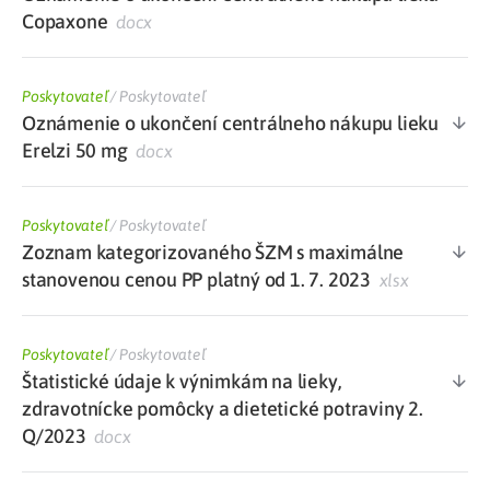
Copaxone
docx
Poskytovateľ
/
Poskytovateľ
Oznámenie o ukončení centrálneho nákupu lieku
Erelzi 50 mg
docx
Poskytovateľ
/
Poskytovateľ
Zoznam kategorizovaného ŠZM s maximálne
stanovenou cenou PP platný od 1. 7. 2023
xlsx
Poskytovateľ
/
Poskytovateľ
Štatistické údaje k výnimkám na lieky,
zdravotnícke pomôcky a dietetické potraviny 2.
Q/2023
docx