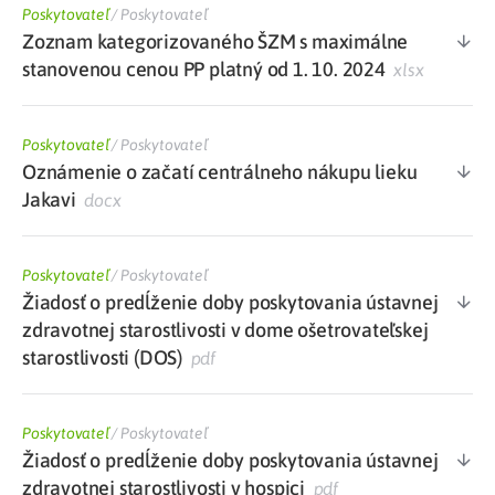
Poskytovateľ
/
Poskytovateľ
Zoznam kategorizovaného ŠZM s maximálne
stanovenou cenou PP platný od 1. 10. 2024
xlsx
Poskytovateľ
/
Poskytovateľ
Oznámenie o začatí centrálneho nákupu lieku
Jakavi
docx
Poskytovateľ
/
Poskytovateľ
Žiadosť o predĺženie doby poskytovania ústavnej
zdravotnej starostlivosti v dome ošetrovateľskej
starostlivosti (DOS)
pdf
Poskytovateľ
/
Poskytovateľ
Žiadosť o predĺženie doby poskytovania ústavnej
zdravotnej starostlivosti v hospici
pdf