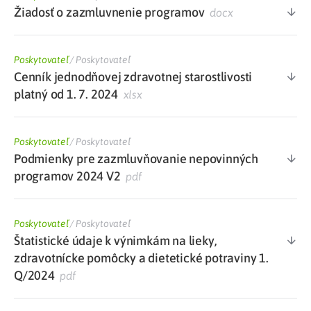
Žiadosť o zazmluvnenie programov
docx
Poskytovateľ
/
Poskytovateľ
Cenník jednodňovej zdravotnej starostlivosti
platný od 1. 7. 2024
xlsx
Poskytovateľ
/
Poskytovateľ
Podmienky pre zazmluvňovanie nepovinných
programov 2024 V2
pdf
Poskytovateľ
/
Poskytovateľ
Štatistické údaje k výnimkám na lieky,
zdravotnícke pomôcky a dietetické potraviny 1.
Q/2024
pdf