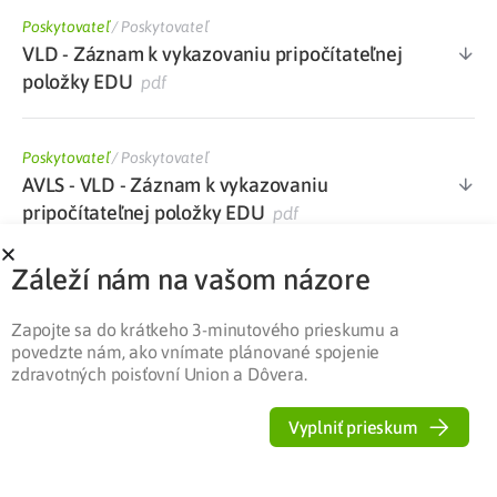
Poskytovateľ
/
Poskytovateľ
VLD - Záznam k vykazovaniu pripočítateľnej
položky EDU
pdf
Poskytovateľ
/
Poskytovateľ
AVLS - VLD - Záznam k vykazovaniu
pripočítateľnej položky EDU
pdf
Záleží nám na vašom názore
Poskytovateľ
/
Poskytovateľ
Dotazník k výkonom súvisiacim s edukáciou
Zapojte sa do krátkeho 3-minutového prieskumu a
pacienta v diabetologickej ambulancii
docx
povedzte nám, ako vnímate plánované spojenie
zdravotných poisťovní Union a Dôvera.
Poskytovateľ
/
Poskytovateľ
Vyplniť prieskum
Zoznam kategorizovaného ŠZM s maximálne
stanovenou cenou PP platný od 1. 1. 2022
xlsx