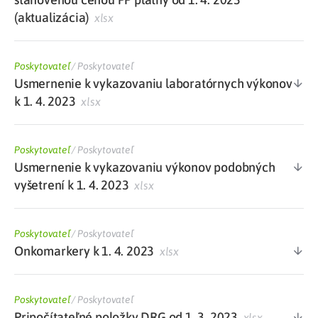
(aktualizácia)
xlsx
Poskytovateľ
/
Poskytovateľ
Usmernenie k vykazovaniu laboratórnych výkonov
k 1. 4. 2023
xlsx
Poskytovateľ
/
Poskytovateľ
Usmernenie k vykazovaniu výkonov podobných
vyšetrení k 1. 4. 2023
xlsx
Poskytovateľ
/
Poskytovateľ
Onkomarkery k 1. 4. 2023
xlsx
Poskytovateľ
/
Poskytovateľ
Pripočítateľné položky DRG od 1. 3. 2023
xlsx