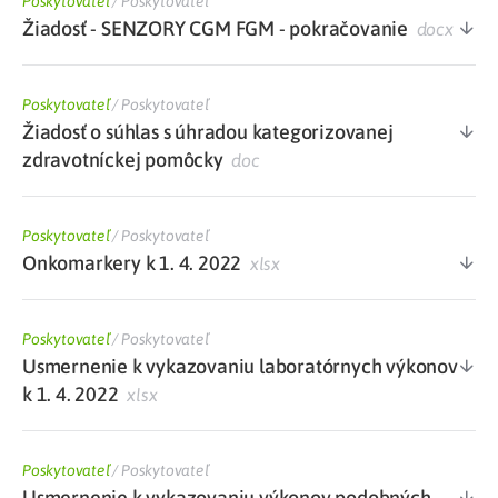
Poskytovateľ
/
Poskytovateľ
Žiadosť - SENZORY CGM FGM - pokračovanie
docx
Poskytovateľ
/
Poskytovateľ
Žiadosť o súhlas s úhradou kategorizovanej
zdravotníckej pomôcky
doc
Poskytovateľ
/
Poskytovateľ
Onkomarkery k 1. 4. 2022
xlsx
Poskytovateľ
/
Poskytovateľ
Usmernenie k vykazovaniu laboratórnych výkonov
k 1. 4. 2022
xlsx
Poskytovateľ
/
Poskytovateľ
Usmernenie k vykazovaniu výkonov podobných