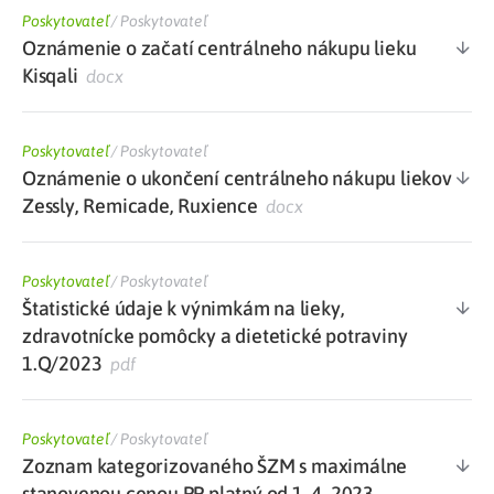
Poskytovateľ
/
Poskytovateľ
Oznámenie o začatí centrálneho nákupu lieku
Kisqali
docx
Poskytovateľ
/
Poskytovateľ
Oznámenie o ukončení centrálneho nákupu liekov
Zessly, Remicade, Ruxience
docx
Poskytovateľ
/
Poskytovateľ
Štatistické údaje k výnimkám na lieky,
zdravotnícke pomôcky a dietetické potraviny
1.Q/2023
pdf
Poskytovateľ
/
Poskytovateľ
Zoznam kategorizovaného ŠZM s maximálne
stanovenou cenou PP platný od 1. 4. 2023