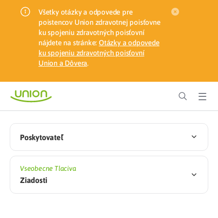
Všetky otázky a odpovede pre
poistencov Union zdravotnej poisťovne
ku spojeniu zdravotných poisťovní
nájdete na stránke:
Otázky a odpovede
ku spojeniu zdravotných poisťovní
Union a Dôvera
.
Poskytovateľ
Vseobecne Tlaciva
Ziadosti