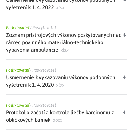
vyšetrení k 1. 4. 2022
xlsx
Poskytovateľ
/
Poskytovateľ
Zoznam prístrojových výkonov poskytovaných nad
rámec povinného materiálno-technického
vybavenia ambulancie
xlsx
Poskytovateľ
/
Poskytovateľ
Usmernenie k vykazovaniu výkonov podobných
vyšetrení k 1. 4. 2020
xlsx
Poskytovateľ
/
Poskytovateľ
Protokol o začatí a kontrole liečby karcinómu z
obličkových buniek
docx