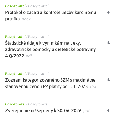
Poskytovateľ
/
Poskytovateľ
Protokol o začatí a kontrole liečby karcinómu
prsníka
docx
Poskytovateľ
/
Poskytovateľ
Štatistické údaje k výnimkám na lieky,
zdravotnícke pomôcky a dietetické potraviny
4.Q/2022
pdf
Poskytovateľ
/
Poskytovateľ
Zoznam kategorizovaného ŠZM s maximálne
stanovenou cenou PP platný od 1. 1. 2023
xlsx
Poskytovateľ
/
Poskytovateľ
Zverejnenie nižšej ceny k 30. 06. 2026
pdf