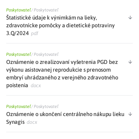
Poskytovateľ
/
Poskytovateľ
Štatistické údaje k výnimkám na lieky,
zdravotnícke pomôcky a dietetické potraviny
3.Q/2024
pdf
Poskytovateľ
/
Poskytovateľ
Oznámenie o zrealizovaní vyšetrenia PGD bez
výkonu asistovanej reprodukcie s prenosom
embryí uhrádzaného z verejného zdravotného
poistenia
docx
Poskytovateľ
/
Poskytovateľ
Oznámenie o ukončení centrálneho nákupu lieku
Synagis
docx