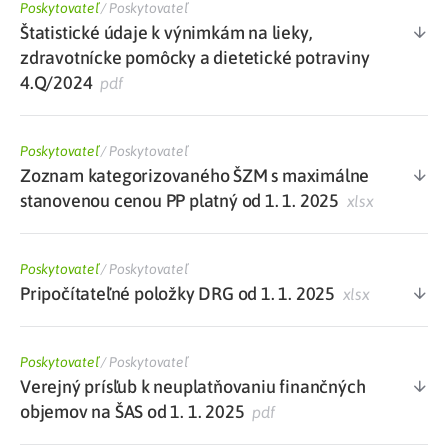
Poskytovateľ
/
Poskytovateľ
Štatistické údaje k výnimkám na lieky,
zdravotnícke pomôcky a dietetické potraviny
4.Q/2024
pdf
Poskytovateľ
/
Poskytovateľ
Zoznam kategorizovaného ŠZM s maximálne
stanovenou cenou PP platný od 1. 1. 2025
xlsx
Poskytovateľ
/
Poskytovateľ
Pripočítateľné položky DRG od 1. 1. 2025
xlsx
Poskytovateľ
/
Poskytovateľ
Verejný prísľub k neuplatňovaniu finančných
objemov na ŠAS od 1. 1. 2025
pdf