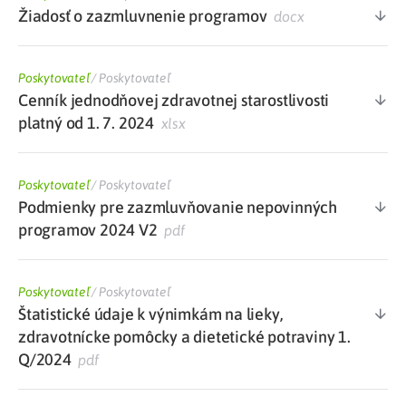
Žiadosť o zazmluvnenie programov
docx
Poskytovateľ
/
Poskytovateľ
Cenník jednodňovej zdravotnej starostlivosti
platný od 1. 7. 2024
xlsx
Poskytovateľ
/
Poskytovateľ
Podmienky pre zazmluvňovanie nepovinných
programov 2024 V2
pdf
Poskytovateľ
/
Poskytovateľ
Štatistické údaje k výnimkám na lieky,
zdravotnícke pomôcky a dietetické potraviny 1.
Q/2024
pdf