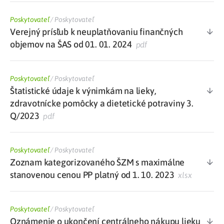
Poskytovateľ
/
Poskytovateľ
Verejný prísľub k neuplatňovaniu finančných
objemov na ŠAS od 01. 01. 2024
pdf
Poskytovateľ
/
Poskytovateľ
Štatistické údaje k výnimkám na lieky,
zdravotnícke pomôcky a dietetické potraviny 3.
Q/2023
pdf
Poskytovateľ
/
Poskytovateľ
Zoznam kategorizovaného ŠZM s maximálne
stanovenou cenou PP platný od 1. 10. 2023
xlsx
Poskytovateľ
/
Poskytovateľ
Oznámenie o ukončení centrálneho nákupu lieku