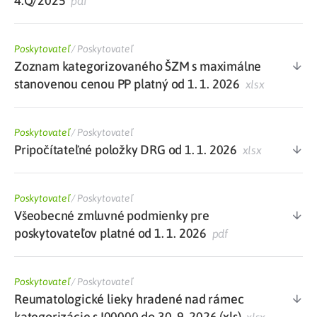
4.Q/2025
pdf
Poskytovateľ
/
Poskytovateľ
Zoznam kategorizovaného ŠZM s maximálne
stanovenou cenou PP platný od 1. 1. 2026
xlsx
Poskytovateľ
/
Poskytovateľ
Pripočítateľné položky DRG od 1. 1. 2026
xlsx
Poskytovateľ
/
Poskytovateľ
Všeobecné zmluvné podmienky pre
poskytovateľov platné od 1. 1. 2026
pdf
Poskytovateľ
/
Poskytovateľ
Reumatologické lieky hradené nad rámec
kategorizácie s I00000 do 30. 9. 2026 (xls)