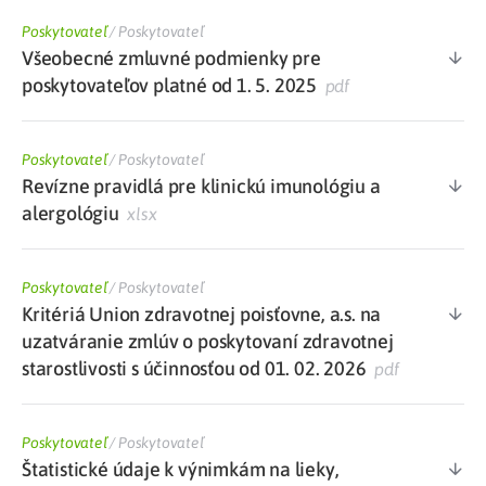
Poskytovateľ
/
Poskytovateľ
Všeobecné zmluvné podmienky pre
poskytovateľov platné od 1. 5. 2025
pdf
Poskytovateľ
/
Poskytovateľ
Revízne pravidlá pre klinickú imunológiu a
alergológiu
xlsx
Poskytovateľ
/
Poskytovateľ
Kritériá Union zdravotnej poisťovne, a.s. na
uzatváranie zmlúv o poskytovaní zdravotnej
starostlivosti s účinnosťou od 01. 02. 2026
pdf
Poskytovateľ
/
Poskytovateľ
Štatistické údaje k výnimkám na lieky,