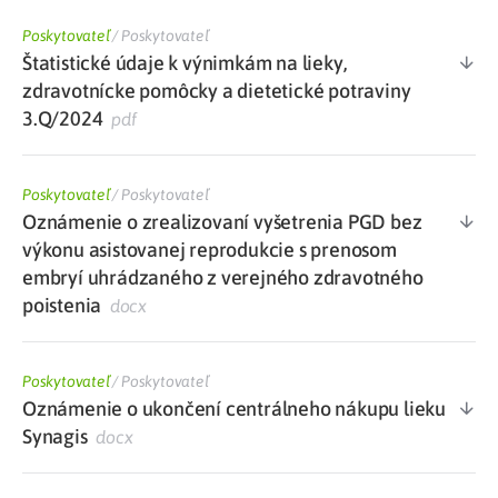
Poskytovateľ
/
Poskytovateľ
Štatistické údaje k výnimkám na lieky,
zdravotnícke pomôcky a dietetické potraviny
3.Q/2024
pdf
Poskytovateľ
/
Poskytovateľ
Oznámenie o zrealizovaní vyšetrenia PGD bez
výkonu asistovanej reprodukcie s prenosom
embryí uhrádzaného z verejného zdravotného
poistenia
docx
Poskytovateľ
/
Poskytovateľ
Oznámenie o ukončení centrálneho nákupu lieku
Synagis
docx