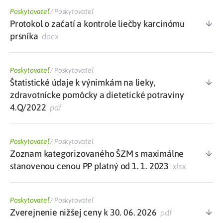
Poskytovateľ
/
Poskytovateľ
Protokol o začatí a kontrole liečby karcinómu
prsníka
docx
Poskytovateľ
/
Poskytovateľ
Štatistické údaje k výnimkám na lieky,
zdravotnícke pomôcky a dietetické potraviny
4.Q/2022
pdf
Poskytovateľ
/
Poskytovateľ
Zoznam kategorizovaného ŠZM s maximálne
stanovenou cenou PP platný od 1. 1. 2023
xlsx
Poskytovateľ
/
Poskytovateľ
Zverejnenie nižšej ceny k 30. 06. 2026
pdf