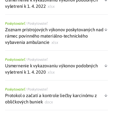
vyšetrení k 1. 4. 2022
xlsx
Poskytovateľ
/
Poskytovateľ
Zoznam prístrojových výkonov poskytovaných nad
rámec povinného materiálno-technického
vybavenia ambulancie
xlsx
Poskytovateľ
/
Poskytovateľ
Usmernenie k vykazovaniu výkonov podobných
vyšetrení k 1. 4. 2020
xlsx
Poskytovateľ
/
Poskytovateľ
Protokol o začatí a kontrole liečby karcinómu z
obličkových buniek
docx