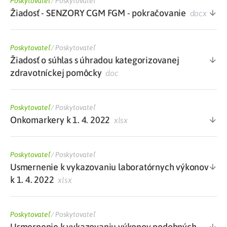
Poskytovateľ
/
Poskytovateľ
Žiadosť - SENZORY CGM FGM - pokračovanie
docx
Poskytovateľ
/
Poskytovateľ
Žiadosť o súhlas s úhradou kategorizovanej
zdravotníckej pomôcky
doc
Poskytovateľ
/
Poskytovateľ
Onkomarkery k 1. 4. 2022
xlsx
Poskytovateľ
/
Poskytovateľ
Usmernenie k vykazovaniu laboratórnych výkonov
k 1. 4. 2022
xlsx
Poskytovateľ
/
Poskytovateľ
Usmernenie k vykazovaniu výkonov podobných