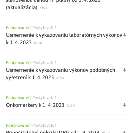
(aktualizácia)
xlsx
Poskytovateľ
/
Poskytovateľ
Usmernenie k vykazovaniu laboratórnych výkonov
k 1. 4. 2023
xlsx
Poskytovateľ
/
Poskytovateľ
Usmernenie k vykazovaniu výkonov podobných
vyšetrení k 1. 4. 2023
xlsx
Poskytovateľ
/
Poskytovateľ
Onkomarkery k 1. 4. 2023
xlsx
Poskytovateľ
/
Poskytovateľ
Pripočítateľné položky DRG od 1. 3. 2023
xlsx