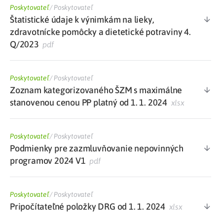
Poskytovateľ
/
Poskytovateľ
Štatistické údaje k výnimkám na lieky,
zdravotnícke pomôcky a dietetické potraviny 4.
Q/2023
pdf
Poskytovateľ
/
Poskytovateľ
Zoznam kategorizovaného ŠZM s maximálne
stanovenou cenou PP platný od 1. 1. 2024
xlsx
Poskytovateľ
/
Poskytovateľ
Podmienky pre zazmluvňovanie nepovinných
programov 2024 V1
pdf
Poskytovateľ
/
Poskytovateľ
Pripočítateľné položky DRG od 1. 1. 2024
xlsx