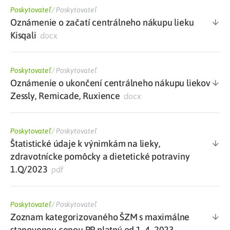
Poskytovateľ
/
Poskytovateľ
Oznámenie o začatí centrálneho nákupu lieku
Kisqali
docx
Poskytovateľ
/
Poskytovateľ
Oznámenie o ukončení centrálneho nákupu liekov
Zessly, Remicade, Ruxience
docx
Poskytovateľ
/
Poskytovateľ
Štatistické údaje k výnimkám na lieky,
zdravotnícke pomôcky a dietetické potraviny
1.Q/2023
pdf
Poskytovateľ
/
Poskytovateľ
Zoznam kategorizovaného ŠZM s maximálne
stanovenou cenou PP platný od 1. 4. 2023