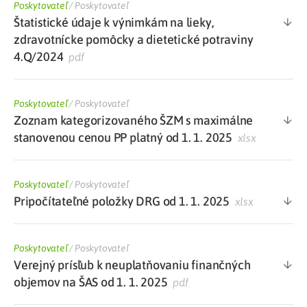
Poskytovateľ
/
Poskytovateľ
Štatistické údaje k výnimkám na lieky,
zdravotnícke pomôcky a dietetické potraviny
4.Q/2024
pdf
Poskytovateľ
/
Poskytovateľ
Zoznam kategorizovaného ŠZM s maximálne
stanovenou cenou PP platný od 1. 1. 2025
xlsx
Poskytovateľ
/
Poskytovateľ
Pripočítateľné položky DRG od 1. 1. 2025
xlsx
Poskytovateľ
/
Poskytovateľ
Verejný prísľub k neuplatňovaniu finančných
objemov na ŠAS od 1. 1. 2025
pdf