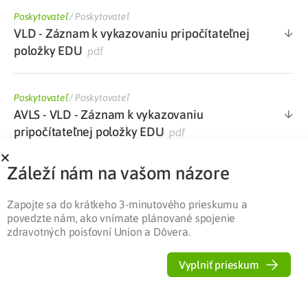
Poskytovateľ
/
Poskytovateľ
VLD - Záznam k vykazovaniu pripočítateľnej
položky EDU
pdf
Poskytovateľ
/
Poskytovateľ
AVLS - VLD - Záznam k vykazovaniu
pripočítateľnej položky EDU
pdf
Záleží nám na vašom názore
Poskytovateľ
/
Poskytovateľ
Dotazník k výkonom súvisiacim s edukáciou
Zapojte sa do krátkeho 3-minutového prieskumu a
pacienta v diabetologickej ambulancii
docx
povedzte nám, ako vnímate plánované spojenie
zdravotných poisťovní Union a Dôvera.
Poskytovateľ
/
Poskytovateľ
Vyplniť prieskum
Zoznam kategorizovaného ŠZM s maximálne
stanovenou cenou PP platný od 1. 1. 2022
xlsx