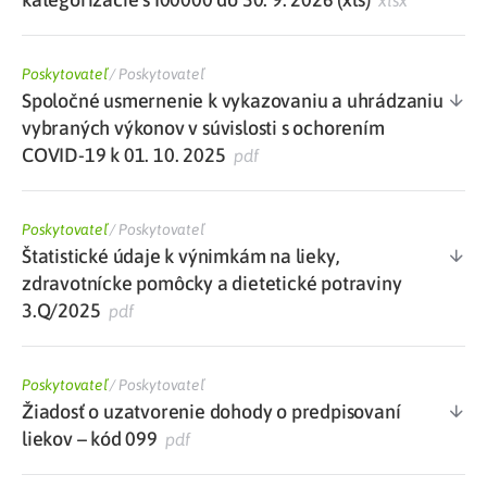
xlsx
Poskytovateľ
/
Poskytovateľ
Spoločné usmernenie k vykazovaniu a uhrádzaniu
vybraných výkonov v súvislosti s ochorením
COVID-19 k 01. 10. 2025
pdf
Poskytovateľ
/
Poskytovateľ
Štatistické údaje k výnimkám na lieky,
zdravotnícke pomôcky a dietetické potraviny
3.Q/2025
pdf
Poskytovateľ
/
Poskytovateľ
Žiadosť o uzatvorenie dohody o predpisovaní
liekov – kód 099
pdf