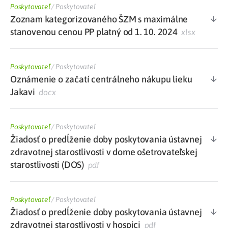
Poskytovateľ
/
Poskytovateľ
Zoznam kategorizovaného ŠZM s maximálne
stanovenou cenou PP platný od 1. 10. 2024
xlsx
Poskytovateľ
/
Poskytovateľ
Oznámenie o začatí centrálneho nákupu lieku
Jakavi
docx
Poskytovateľ
/
Poskytovateľ
Žiadosť o predĺženie doby poskytovania ústavnej
zdravotnej starostlivosti v dome ošetrovateľskej
starostlivosti (DOS)
pdf
Poskytovateľ
/
Poskytovateľ
Žiadosť o predĺženie doby poskytovania ústavnej
zdravotnej starostlivosti v hospici
pdf