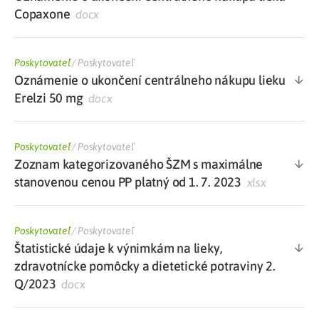
Copaxone
docx
Poskytovateľ
/
Poskytovateľ
Oznámenie o ukončení centrálneho nákupu lieku
Erelzi 50 mg
docx
Poskytovateľ
/
Poskytovateľ
Zoznam kategorizovaného ŠZM s maximálne
stanovenou cenou PP platný od 1. 7. 2023
xlsx
Poskytovateľ
/
Poskytovateľ
Štatistické údaje k výnimkám na lieky,
zdravotnícke pomôcky a dietetické potraviny 2.
Q/2023
docx