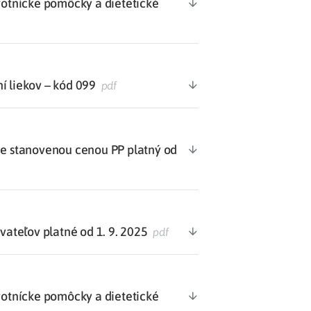
votnícke pomôcky a dietetické
í liekov – kód 099
pdf
 stanovenou cenou PP platný od
teľov platné od 1. 9. 2025
pdf
votnícke pomôcky a dietetické