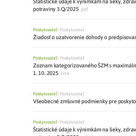
Štatistické údaje k výnimkám na lieky, zdra
potraviny 3.Q/2025
pdf
Poskytovateľ
/
Poskytovateľ
Žiadosť o uzatvorenie dohody o predpisovan
Poskytovateľ
/
Poskytovateľ
Zoznam kategorizovaného ŠZM s maximálne
1. 10. 2025
xlsx
Poskytovateľ
/
Poskytovateľ
Všeobecné zmluvné podmienky pre poskytova
Poskytovateľ
/
Poskytovateľ
Štatistické údaje k výnimkám na lieky, zdra