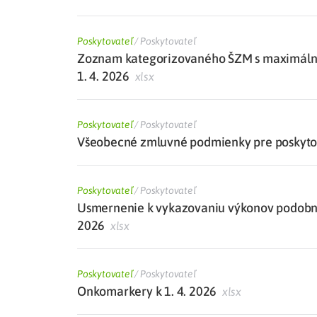
Poskytovateľ
/
Poskytovateľ
Zoznam kategorizovaného ŠZM s maximálne
1. 4. 2026
xlsx
Poskytovateľ
/
Poskytovateľ
Všeobecné zmluvné podmienky pre poskytova
Poskytovateľ
/
Poskytovateľ
Usmernenie k vykazovaniu výkonov podobných
2026
xlsx
Poskytovateľ
/
Poskytovateľ
Onkomarkery k 1. 4. 2026
xlsx