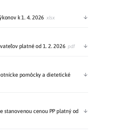
konov k 1. 4. 2026
xlsx
teľov platné od 1. 2. 2026
pdf
votnícke pomôcky a dietetické
 stanovenou cenou PP platný od