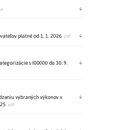
sx
teľov platné od 1. 1. 2026
pdf
egorizácie s I00000 do 30. 9.
dzaniu vybraných výkonov v
025
pdf