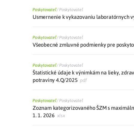
Poskytovateľ
/
Poskytovateľ
Usmernenie k vykazovaniu laboratórnych vý
Poskytovateľ
/
Poskytovateľ
Všeobecné zmluvné podmienky pre poskytova
Poskytovateľ
/
Poskytovateľ
Štatistické údaje k výnimkám na lieky, zdra
potraviny 4.Q/2025
pdf
Poskytovateľ
/
Poskytovateľ
Zoznam kategorizovaného ŠZM s maximálne
1. 1. 2026
xlsx