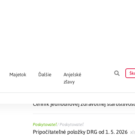
Poskytovateľ
/
Poskytovateľ
Zoznam kategorizovaného ŠZM s maximálne
1. 7. 2026
xlsx
Poskytovateľ
/
Poskytovateľ
Informácia o zmenách v mamografii od 1. 7
Poskytovateľ
/
Poskytovateľ
Všeobecné zmluvné podmienky pre poskytova
Poskytovateľ
/
Poskytovateľ
Cenník jednodňovej zdravotnej starostlivosti
Poskytovateľ
/
Poskytovateľ
Pripočítateľné položky DRG od 1. 5. 2026
xl