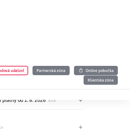
 stanovenou cenou PP platný od
. 2026
pdf
teľov platné od 1. 7. 2026
pdf
 platný od 1. 6. 2026
xlsx
sx