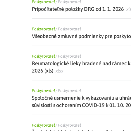
Poskytovateľ
/
Poskytovateľ
Pripočítateľné položky DRG od 1. 1. 2026
xl
Poskytovateľ
/
Poskytovateľ
Všeobecné zmluvné podmienky pre poskytova
Poskytovateľ
/
Poskytovateľ
Reumatologické lieky hradené nad rámec kat
2026 (xls)
xlsx
Poskytovateľ
/
Poskytovateľ
Spoločné usmernenie k vykazovaniu a uhrá
súvislosti s ochorením COVID-19 k 01. 10. 2
Poskytovateľ
/
Poskytovateľ