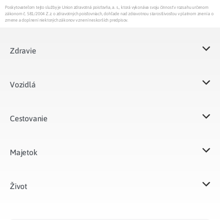
Poskytovateľom tejto služby je Union zdravotná poisťovňa, a. s., ktorá vykonáva svoju činnosť v rozsahu určenom
zákonom č. 581/2004 Z.z. o zdravotných poisťovniach, dohľade nad zdravotnou starostlivosťou v platnom znení a o
zmene a doplnení niektorých zákonov v znení neskorších predpisov.
Zdravie
Vozidlá​
Cestovanie
Majetok​
Život​