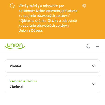
Všetky otázky a odpovede pre
poistencov Union zdravotnej poisťovne
ku spojeniu zdravotných poisťovní
nájdete na stránke:
Otázky a odpovede
ku spojeniu zdravotných poisťovní
Union a Dôvera
.
Platiteľ
Vseobecne Tlaciva
Ziadosti