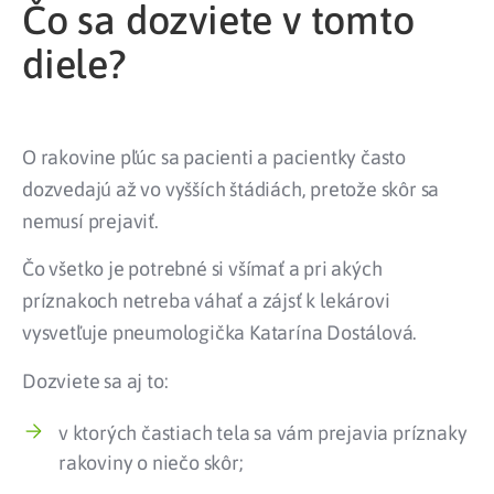
Čo sa dozviete v tomto
diele?
O rakovine pľúc sa pacienti a pacientky často
dozvedajú až vo vyšších štádiách, pretože skôr sa
nemusí prejaviť.
Čo všetko je potrebné si všímať a pri akých
príznakoch netreba váhať a zájsť k lekárovi
vysvetľuje pneumologička Katarína Dostálová.
Dozviete sa aj to:
v ktorých častiach tela sa vám prejavia príznaky
rakoviny o niečo skôr;