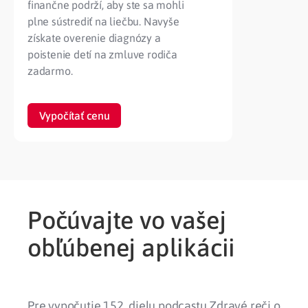
finančne podrží, aby ste sa mohli
plne sústrediť na liečbu. Navyše
získate overenie diagnózy a
poistenie detí na zmluve rodiča
zadarmo.
Vypočítať cenu
Počúvajte vo vašej
obľúbenej aplikácii
Pre vypočutie 152. dielu podcastu Zdravé reči o