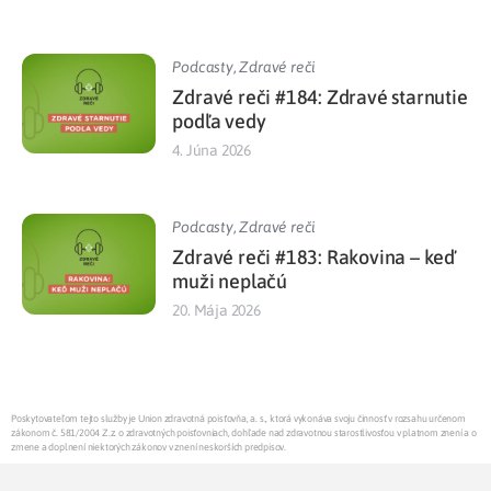
Podcasty
,
Zdravé reči
Zdravé reči #184: Zdravé starnutie
podľa vedy
4. Júna 2026
Podcasty
,
Zdravé reči
Zdravé reči #183: Rakovina – keď
muži neplačú
20. Mája 2026
Poskytovateľom tejto služby je Union zdravotná poisťovňa, a. s., ktorá vykonáva svoju činnosť v rozsahu určenom
zákonom č. 581/2004 Z.z. o zdravotných poisťovniach, dohľade nad zdravotnou starostlivosťou v platnom znení a o
zmene a doplnení niektorých zákonov v znení neskorších predpisov.