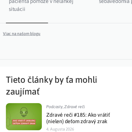
pacienta pomôže v neľahkej
sebavedomia p
situácii
Viac na našom blogu
Tieto články by ťa mohli
zaujímať
Podcasty
,
Zdravé reči
Zdravé reči #185: Ako vrátiť
(nielen) deťom zdravý zrak
4. Augusta 2026