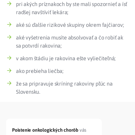
pri akých príznakoch by ste mali spozornieť a ísť
radšej navštíviť lekára;
aké sú ďalšie rizikové skupiny okrem fajčiarov;
aké vyšetrenia musíte absolvovať a čo robiť ak
sa potvrdí rakovina;
v akom štádiu je rakovina ešte vyliečiteľná;
ako prebieha liečba;
že sa pripravuje skríning rakoviny pľúc na
Slovensku.
Poistenie onkologických chorôb
vás