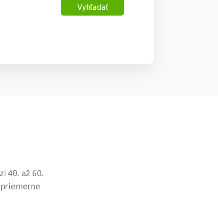
Vyhľadať
i 40. až 60.
u priemerne