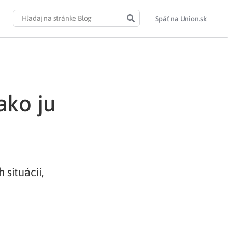
Späť na Union.sk
ako ju
situácií,