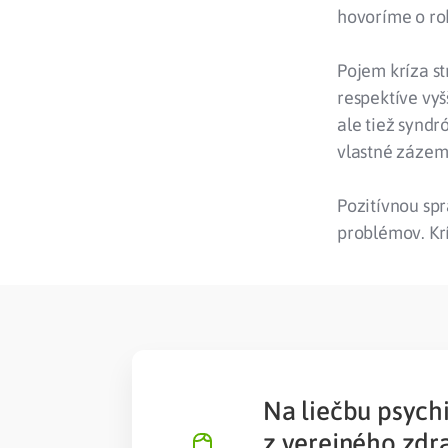
hovoríme o ro
Pojem kríza s
respektíve vyš
ale tiež synd
vlastné zázem
Pozitívnou spr
problémov. Kr
Na liečbu psych
z verejného zdr