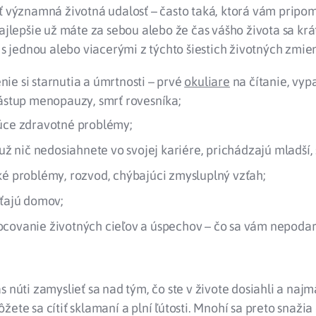
ť významná životná udalosť – často taká, ktorá vám pripo
najlepšie už máte za sebou alebo že čas vášho života sa krá
a s jednou alebo viacerými z týchto šiestich životných zmie
ie si starnutia a úmrtnosti – prvé
okuliare
na čítanie, vy
nástup menopauzy, smrť rovesníka;
úce zdravotné problémy;
 už nič nedosiahnete vo svojej kariére, prichádzajú mladší, 
ké problémy, rozvod, chýbajúci zmysluplný vzťah;
šťajú domov;
covanie životných cieľov a úspechov – čo sa vám nepodari
s núti zamyslieť sa nad tým, čo ste v živote dosiahli a najm
žete sa cítiť sklamaní a plní ľútosti. Mnohí sa preto snaži