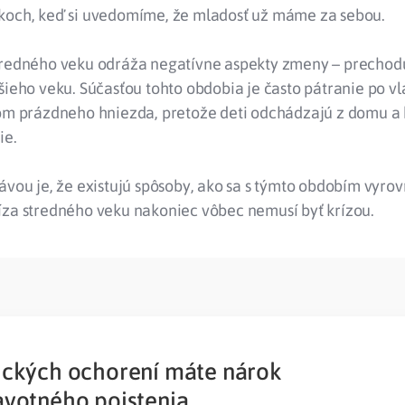
koch, keď si uvedomíme, že mladosť už máme za sebou.
tredného veku odráža negatívne aspekty zmeny – prechodu
šieho veku. Súčasťou tohto obdobia je často pátranie po vla
róm prázdneho hniezda, pretože deti odchádzajú z domu a 
ie.
ávou je, že existujú spôsoby, ako sa s týmto obdobím vyro
íza stredného veku nakoniec vôbec nemusí byť krízou.
ických ochorení máte nárok
avotného poistenia