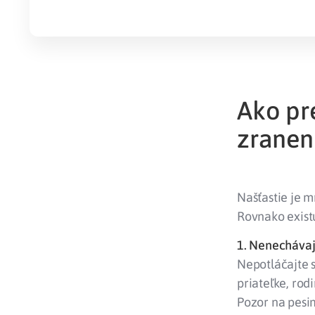
Ako pr
zranen
Našťastie je m
Rovnako exist
1. Nenechávaj
Nepotláčajte s
priateľke, rod
Pozor na pesi