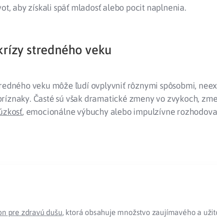
vot, aby získali späť mladosť alebo pocit naplnenia.
krízy stredného veku
tredného veku môže ľudí ovplyvniť rôznymi spôsobmi, neex
ríznaky. Časté sú však dramatické zmeny vo zvykoch, zme
úzkosť
, emocionálne výbuchy alebo impulzívne rozhodova
on pre zdravú dušu
, ktorá obsahuje množstvo zaujímavého a uži