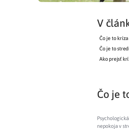
V článk
Čo je to kríz
Čo je to stre
Ako prejsť kr
Čo je t
Psychologická
nepokoja v st