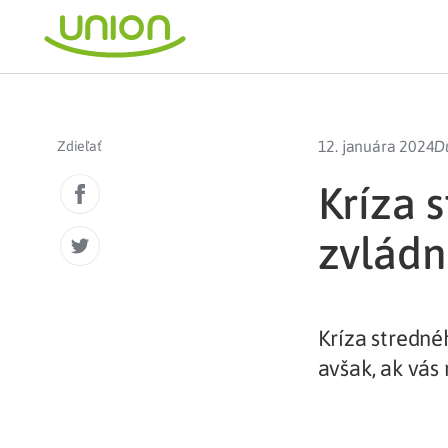
12. januára 2024
D
Zdieľať
Kríza 
zvládn
Kríza stredné
avšak, ak vás