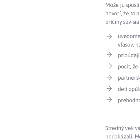
Môže ju spusti
hovorí, že to 
príčiny súvisi
uvedomen
vlasov, 
pribúdaj
pocit, že
partners
deti opú
prehodno
Stredný vek vá
nedokázali. Mô