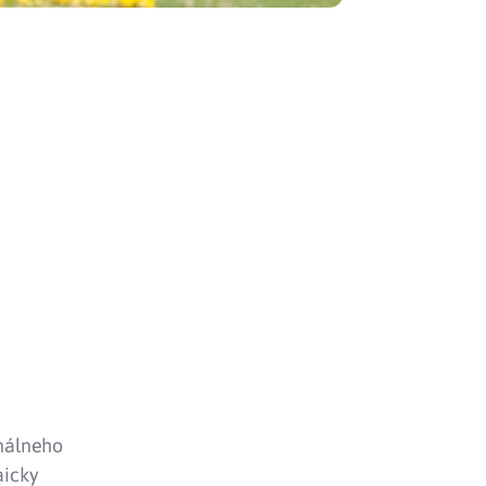
onálneho
aicky