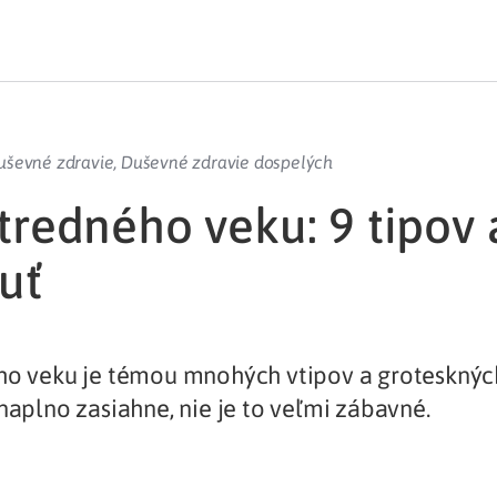
uševné zdravie
,
Duševné zdravie dospelých
stredného veku: 9 tipov 
uť
ho veku je témou mnohých vtipov a groteskných 
 naplno zasiahne, nie je to veľmi zábavné.