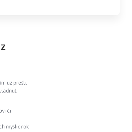
ez
ím už prešli.
vládnuť.
vi či
ch myšlienok –