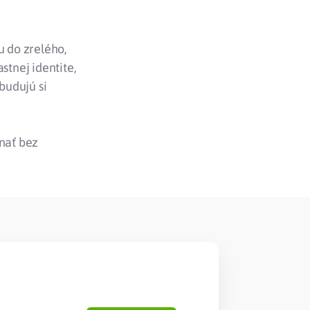
 do zrelého,
stnej identite,
budujú si
vnať bez