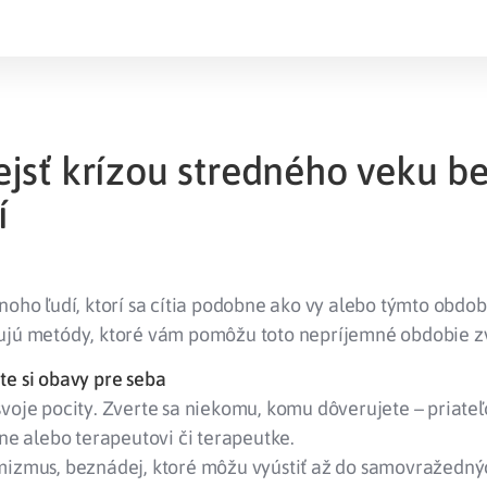
ejsť krízou stredného veku b
í
noho ľudí, ktorí sa cítia podobne ako vy alebo týmto obdob
ujú metódy, ktoré vám pomôžu toto nepríjemné obdobie z
te si obavy pre seba
voje pocity. Zverte sa niekomu, komu dôverujete – priateľo
ine alebo terapeutovi či terapeutke.
mizmus, beznádej, ktoré môžu vyústiť až do samovražedný