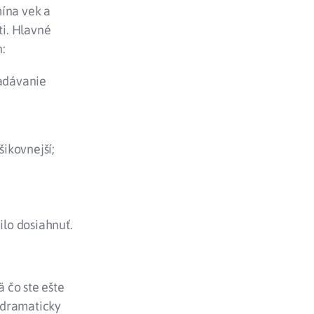
mína vek a
ti. Hlavné
n:
padávanie
šikovnejší;
lo dosiahnuť.
ä čo ste ešte
a dramaticky