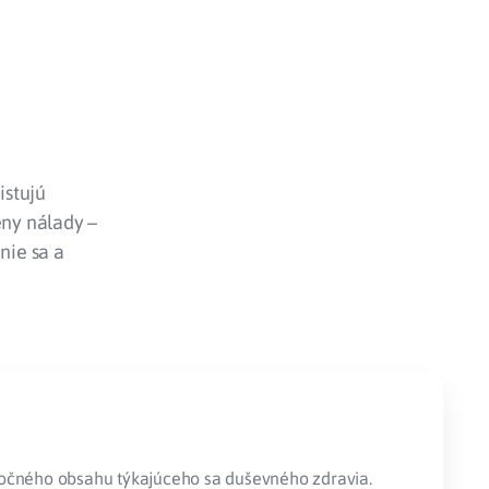
istujú
ny nálady –
nie sa a
točného obsahu týkajúceho sa duševného zdravia.