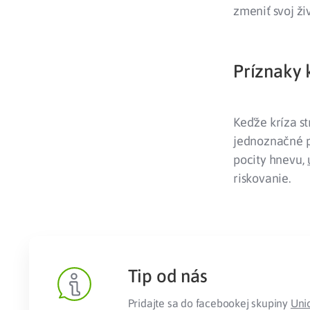
zmeniť svoj ži
Príznaky 
Keďže kríza s
jednoznačné p
pocity hnevu,
riskovanie.
Tip od nás
Pridajte sa do facebookej skupiny
Uni