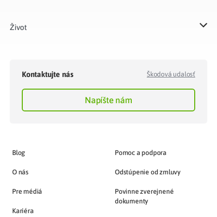
Život​
Kontaktujte nás
Škodová udalosť
Napíšte nám
Blog
Pomoc a podpora
O nás
Odstúpenie od zmluvy
Pre médiá
Povinne zverejnené
dokumenty
Kariéra