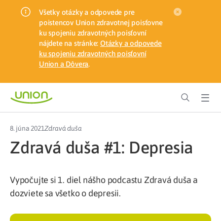
Všetky otázky a odpovede pre
poistencov Union zdravotnej poisťovne
ku spojeniu zdravotných poisťovní
nájdete na stránke:
Otázky a odpovede
ku spojeniu zdravotných poisťovní
Union a Dôvera
.
8. júna 2021
Zdravá duša
Zdravá duša #1: Depresia
Vypočujte si 1. diel nášho podcastu Zdravá duša a
dozviete sa všetko o depresii.