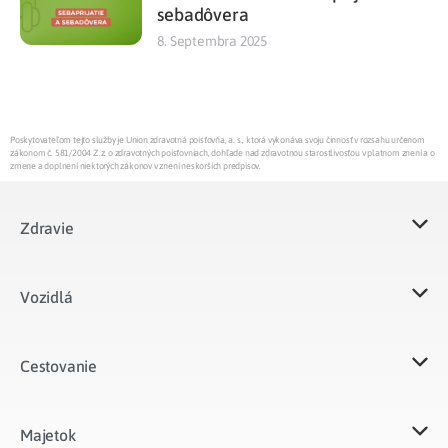
sebadôvera
8. Septembra 2025
Poskytovateľom tejto služby je Union zdravotná poisťovňa, a. s., ktorá vykonáva svoju činnosť v rozsahu určenom
zákonom č. 581/2004 Z.z. o zdravotných poisťovniach, dohľade nad zdravotnou starostlivosťou v platnom znení a o
zmene a doplnení niektorých zákonov v znení neskorších predpisov.
Zdravie
Vozidlá​
Cestovanie
Majetok​