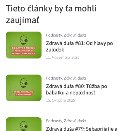
Tieto články by ťa mohli
zaujímať
Podcasty
,
Zdravá duša
Zdravá duša #81: Od hlavy po
žalúdok
11. Novembra 2025
Podcasty
,
Zdravá duša
Zdravá duša #80: Túžba po
bábätku a neplodnosť
15. Októbra 2025
Podcasty
,
Zdravá duša
Zdravá duša #79: Sebaprijatie a