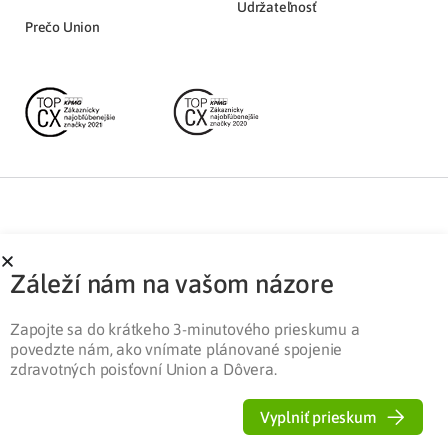
Udržateľnosť
Prečo Union
Partnerská zóna
Ochrana osobných údajov
Záleží nám na vašom názore
Pre médiá
Cookies
Legislatíva
Zapojte sa do krátkeho 3-minutového prieskumu a
povedzte nám, ako vnímate plánované spojenie
zdravotných poisťovní Union a Dôvera.
Vyplniť prieskum