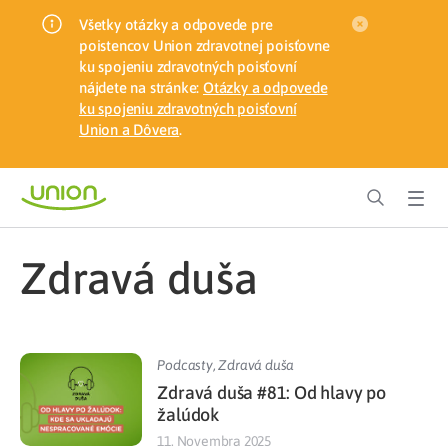
Všetky otázky a odpovede pre
poistencov Union zdravotnej poisťovne
ku spojeniu zdravotných poisťovní
nájdete na stránke:
Otázky a odpovede
ku spojeniu zdravotných poisťovní
Union a Dôvera
.
Zdravá duša
Podcasty
,
Zdravá duša
Zdravá duša #81: Od hlavy po
žalúdok
11. Novembra 2025