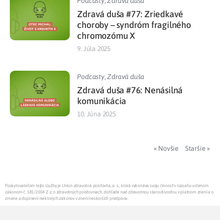
Podcasty
,
Zdravá duša
Zdravá duša #77: Zriedkavé
choroby – syndróm fragilného
chromozómu X
9. Júla 2025
Podcasty
,
Zdravá duša
Zdravá duša #76: Nenásilná
komunikácia
10. Júna 2025
« Novšie
Staršie »
Poskytovateľom tejto služby je Union zdravotná poisťovňa, a. s., ktorá vykonáva svoju činnosť v rozsahu určenom
zákonom č. 581/2004 Z.z. o zdravotných poisťovniach, dohľade nad zdravotnou starostlivosťou v platnom znení a o
zmene a doplnení niektorých zákonov v znení neskorších predpisov.