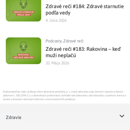
Zdravé reči #184: Zdravé starnutie
podľa vedy
4. Júna 2026
Podcasty
,
Zdravé reči
Zdravé reči #183: Rakovina – keď
muži neplačú
20. Mája 2026
Poskytovateľom tejto služby je Union zdravotná poisťovňa, a. s., ktorá vykonáva svoju činnosť v rozsahu určenom
zákonom č. 581/2004 Z.z. o zdravotných poisťovniach, dohľade nad zdravotnou starostlivosťou v platnom znení a o
zmene a doplnení niektorých zákonov v znení neskorších predpisov.
Zdravie