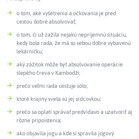
o tom, aké vyšetrenia a očkovania je pred
cestou dobré absolvovať;
o tom, či už zažila nejakú nepríjemnú situáciu,
kedy bola rada, že má so sebou dobre vybavenú
lekárničku;
aký zážitok môže byť absolvovanie operácie
slepého čreva v Kambodži;
prečo veľmi rada cestuje sólo;
ktoré krajiny sveta sú jej srdcovkou;
prečo sa oplatí správať predvídavo a uzatvoriť aj
rôzne pripoistenia;
ako objavila jogu a kde si spravila jogový