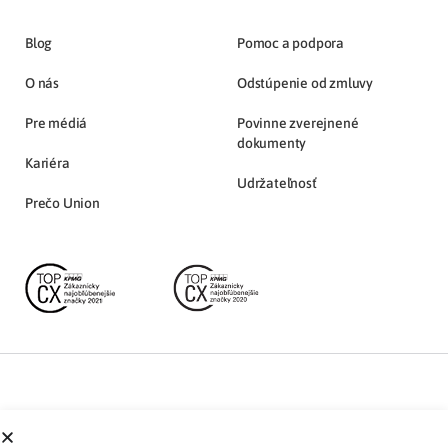
Blog
Pomoc a podpora
O nás
Odstúpenie od zmluvy
Pre médiá
Povinne zverejnené
dokumenty
Kariéra
Udržateľnosť
Prečo Union
Partnerská zóna
Ochrana osobných údajov