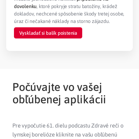
dovolenku
, ktoré pokryje stratu batožiny, krádež
dokladov, nechcené spôsobenie škody tretej osobe,
úraz či nečakané náklady na storno zájazdu.
Vyskladať si balík poistenia
Počúvajte vo vašej
obľúbenej aplikácii
Pre vypočutie 61. dielu podcastu Zdravé reči o
lymskej borelióze kliknite na vašu obľúbenú