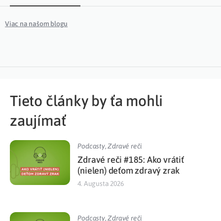
Viac na našom blogu
Tieto články by ťa mohli
zaujímať
Podcasty
,
Zdravé reči
Zdravé reči #185: Ako vrátiť
(nielen) deťom zdravý zrak
4. Augusta 2026
Podcasty
,
Zdravé reči