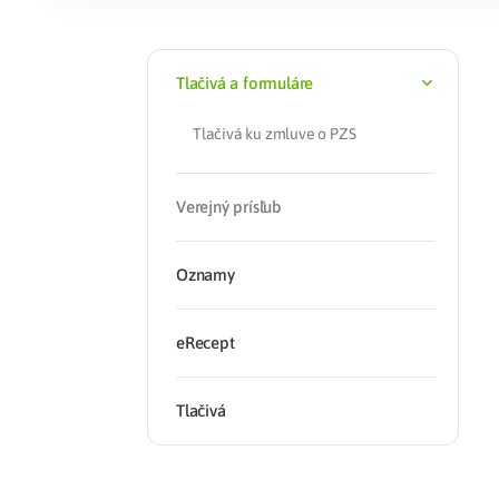
Zdravotné po
Tlačivá a formuláre
Prečo Union
Tlačivá ku zmluve o PZS
Verejný prísľub
Oznamy
eRecept
Tlačivá