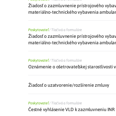
Žiadosť o zazmluvnenie prístrojového vyb
materiálno-technického vybavenia ambula
Poskytovateľ
/
Tlačivá a formuláre
Žiadosť o zazmluvnenie prístrojového vyb
materiálno-technického vybavenia ambula
Poskytovateľ
/
Tlačivá a formuláre
Oznámenie o ošetrovateľskej starostlivosti 
Žiadosť o uzatvorenie/rozšírenie zmluvy
Poskytovateľ
/
Tlačivá a formuláre
Čestné vyhlásenie VLD k zazmluvneniu INR