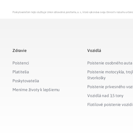
Poskytovateľom tejto služby je Union zdravotná poisťovňa, a. s., ktorá vykonáva svoju činnosť v rozsahu urč
Zdravie
Vozidlá
Poistenci
Poistenie osobného auta
Platitelia
Poistenie motocykla, troj
štvorkolky
Poskytovatelia
Poistenie prívesného voz
Meníme životy k lepšiemu
Vozidlá nad 3,5 tony
Flotilové poistenie vozidi