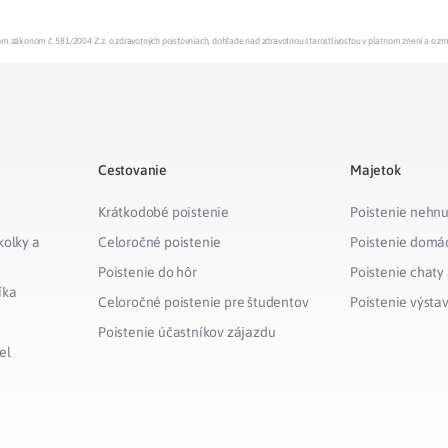
enom zákonom č. 581/2004 Z.z. o zdravotných poisťovniach, dohľade nad zdravotnou starostlivosťou v platnom znení a o z
Cestovanie
Majetok
Krátkodobé poistenie
Poistenie nehnu
kolky a
Celoročné poistenie
Poistenie domá
Poistenie do hôr
Poistenie chaty
íka
Celoročné poistenie pre študentov
Poistenie výsta
Poistenie účastníkov zájazdu
el