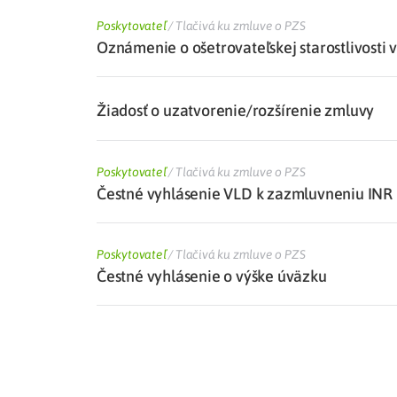
Poskytovateľ
/
Tlačivá ku zmluve o PZS
Oznámenie o ošetrovateľskej starostlivosti 
Žiadosť o uzatvorenie/rozšírenie zmluvy
Poskytovateľ
/
Tlačivá ku zmluve o PZS
Čestné vyhlásenie VLD k zazmluvneniu INR
Poskytovateľ
/
Tlačivá ku zmluve o PZS
Čestné vyhlásenie o výške úväzku