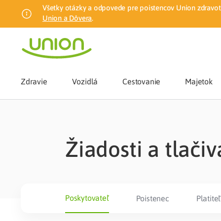
Všetky otázky a odpovede pre poistencov Union zdravotn
Union a Dôvera
.
Zdravie
Vozidlá
Cestovanie
Majetok
Benefity
Žiadosti a tlačiv
Zmena zdrav
Union mobiln
Poskytovateľ
Poistenec
Platiteľ
Poistenie n