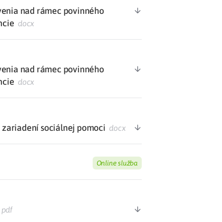
avenia nad rámec povinného
ncie
docx
avenia nad rámec povinného
ncie
docx
v zariadení sociálnej pomoci
docx
Online služba
pdf