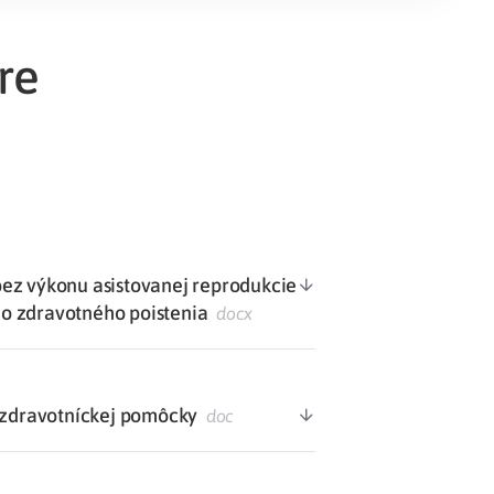
Potvrdenie o neevidovaní
re
pohľadávky
ez výkonu asistovanej reprodukcie
o zdravotného poistenia
docx
j zdravotníckej pomôcky
doc