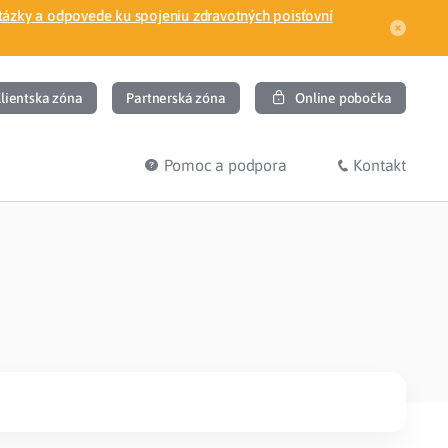
tázky a odpovede ku spojeniu zdravotných poisťovní
lientska zóna
Partnerská zóna
Online pobočka
Pomoc a podpora
Kontakt
DIŤ
HĽADÁM
ec
Overenie poistného vzťahu
Prihláška do zdravotnej poisťovne
osť
Zoznam dlžníkov
uvného lekára
Žiadosti a tlačivá