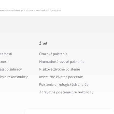
mene a doplnení niektorých zákonov v znení neskorších predpisov.
Život
teľnosti
Úrazové poistenie
cnosti
Hromadné úrazové poistenie
 alebo záhrady
Rizikové životné poistenie
vby a rekonštrukcie
Investičné životné poistenie
Poistenie onkologických chorôb
Zdravotné poistenie pre cudzincov