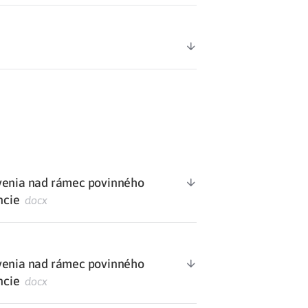
avenia nad rámec povinného
ncie
docx
avenia nad rámec povinného
ncie
docx