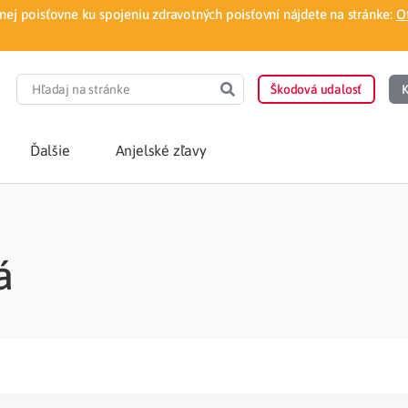
ej poisťovne ku spojeniu zdravotných poisťovní nájdete na stránke:
O
Škodová udalosť
K
Ďalšie
Anjelské zľavy
POTREBUJEM PORA
á
Som nový poisten
otnej poisťovne
Vyhľadať lekára
á aplikácia
Kúpeľná starostliv
ovorodenca v pohodlí domova
Ošetrenie u nezml