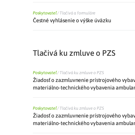
Poskytovateľ
/
Tlačivá a formuláre
Čestné vyhlásenie o výške úväzku
Tlačivá ku zmluve o PZS
Poskytovateľ
/
Tlačivá ku zmluve o PZS
Žiadosť o zazmluvnenie prístrojového vyb
materiálno-technického vybavenia ambula
Poskytovateľ
/
Tlačivá ku zmluve o PZS
Žiadosť o zazmluvnenie prístrojového vyb
materiálno-technického vybavenia ambula