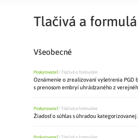
Liečba v zahraničí
istenie pre cudzincov
Tlačivá a formulá
Všeobecné
Poskytovateľ
/
Tlačivá a formuláre
Oznámenie o zrealizovaní vyšetrenia PGD b
s prenosom embryí uhrádzaného z verejnéh
Poskytovateľ
/
Tlačivá a formuláre
Žiadosť o súhlas s úhradou kategorizovane
Poskytovateľ
/
Tlačivá a formuláre