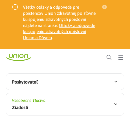
Všetky otázky a odpovede pre
poistencov Union zdravotnej poisťovne
ku spojeniu zdravotných poisťovní
nájdete na stránke:
Otázky a odpovede
ku spojeniu zdravotných poisťovní
Union a Dôvera
.
Poskytovateľ
Vseobecne Tlaciva
Ziadosti