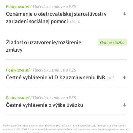
Poskytovateľ
/
Tlačivá ku zmluve o PZS
Oznámenie o ošetrovateľskej starostlivosti v
zariadení sociálnej pomoci
docx
Žiadosť o uzatvorenie/rozšírenie
Online služba
zmluvy
Poskytovateľ
/
Tlačivá ku zmluve o PZS
Čestné vyhlásenie VLD k zazmluvneniu INR
pdf
Poskytovateľ
/
Tlačivá ku zmluve o PZS
Čestné vyhlásenie o výške úväzku
Poskytovateľom tejto služby je Union zdravotná poisťovňa, a. s., ktorá vykonáva svoju činnosť v rozsahu určenom
zákonom č. 581/2004 Z.z. o zdravotných poisťovniach, dohľade nad zdravotnou starostlivosťou v platnom znení a o