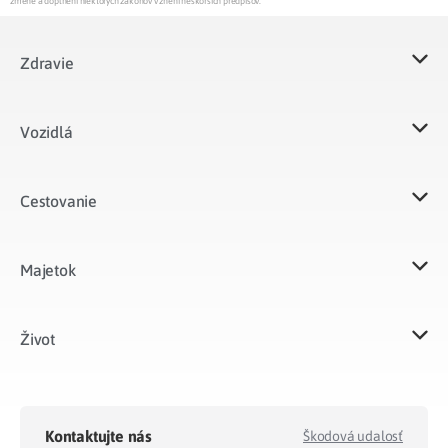
zmene a doplnení niektorých zákonov v znení neskorších predpisov.
Zdravie
Vozidlá​
Cestovanie
Majetok​
Život​
Kontaktujte nás
Škodová udalosť