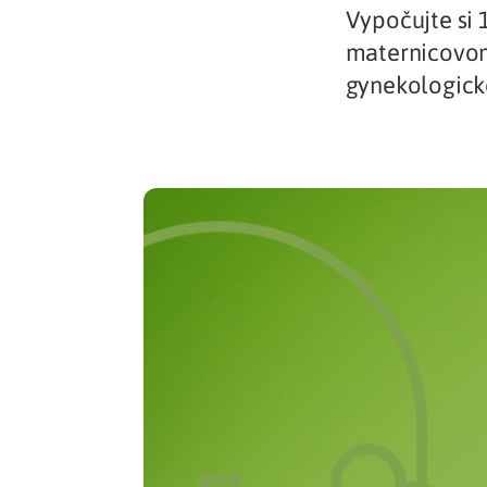
Vypočujte si 
Zdravotné po
maternicovom
gynekologick
Prečo Union