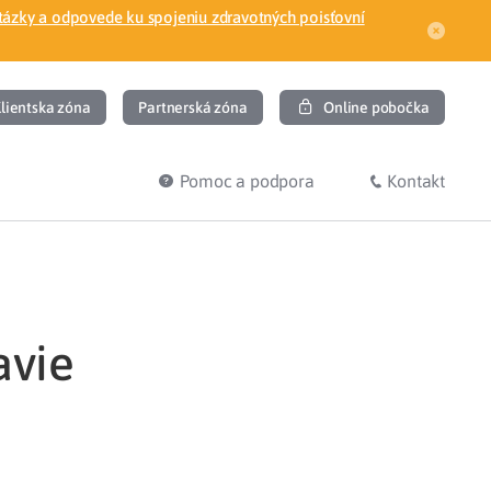
tázky a odpovede ku spojeniu zdravotných poisťovní
lientska zóna
Partnerská zóna
Online pobočka
Pomoc a podpora
Kontakt
DIŤ
HĽADÁM
ec
Overenie poistného vzťahu
avie
Prihláška do zdravotnej poisťovne
osť
Zoznam dlžníkov
uvného lekára
Žiadosti a tlačivá