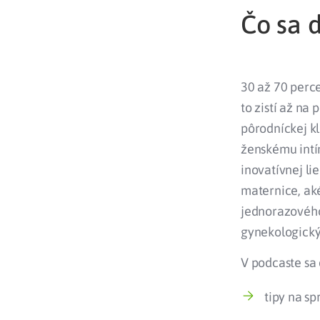
Čo sa d
30 až 70 perc
to zistí až na
pôrodníckej k
ženskému intí
inovatívnej l
maternice, ak
jednorazového
gynekologický
V podcaste sa 
tipy na s