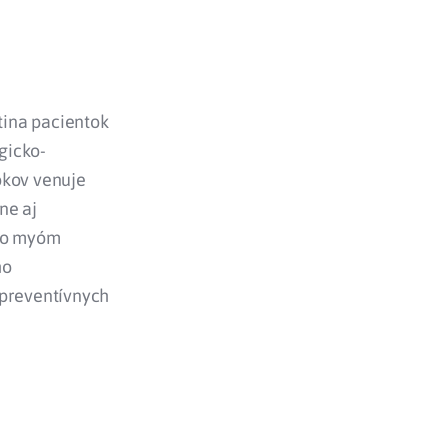
tina pacientok
ogicko-
okov venuje
ne aj
 to myóm
ho
 preventívnych