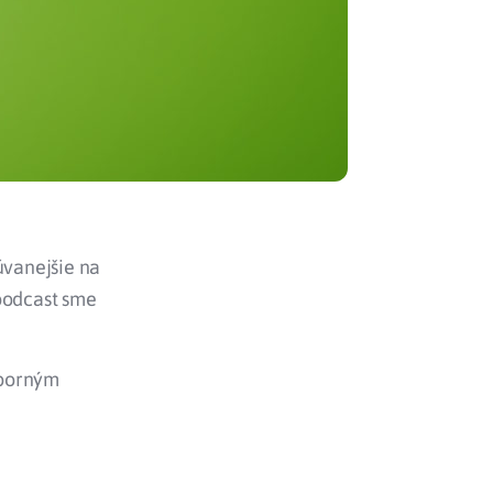
úvanejšie na
 podcast sme
dborným