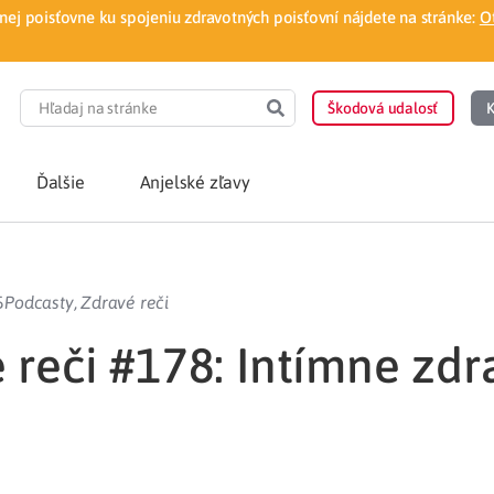
ej poisťovne ku spojeniu zdravotných poisťovní nájdete na stránke:
O
Škodová udalosť
K
Ďalšie
Anjelské zľavy
POTREBUJEM PORA
5
Podcasty
,
Zdravé reči
Som nový poisten
otnej poisťovne
 reči #178: Intímne zdr
Vyhľadať lekára
á aplikácia
Kúpeľná starostliv
ovorodenca v pohodlí domova
Ošetrenie u nezml