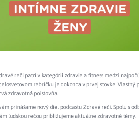
ravé reči patrí v kategórii zdravie a fitness medzi najpoč
celosvetovom rebríčku je dokonca v prvej stovke. Vlastný
prvá zdravotná poisťovňa.
vám prinášame nový diel podcastu Zdravé reči. Spolu s o
ám ľudskou rečou približujeme aktuálne zdravotné témy.