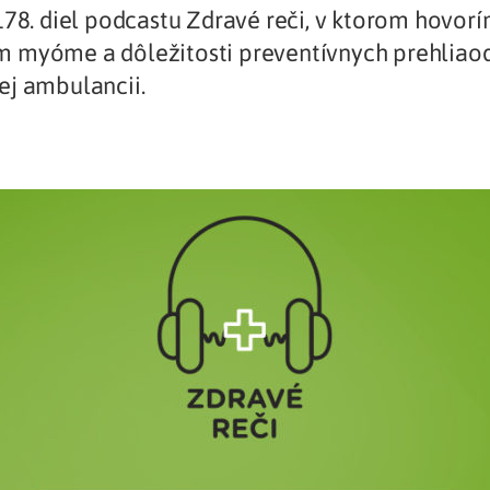
178. diel podcastu Zdravé reči, v ktorom hovor
Liečba v zahraničí
istenie pre cudzincov
 myóme a dôležitosti preventívnych prehliaod
ej ambulancii.