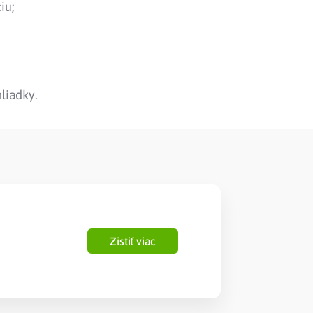
iu;
liadky.
Zistiť viac