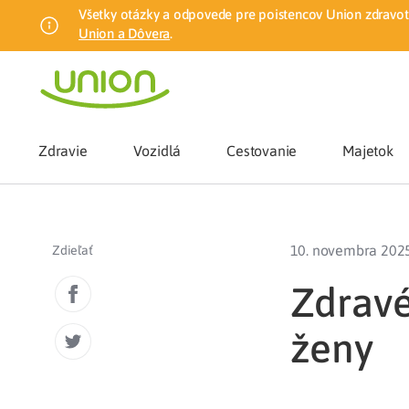
Všetky otázky a odpovede pre poistencov Union zdravotn
Union a Dôvera
.
Zdravie
Vozidlá
Cestovanie
Majetok
Benefity
10. novembra 202
Zdieľať
Zmena zdrav
Zdravé
ženy
Union mobiln
Poistenie n