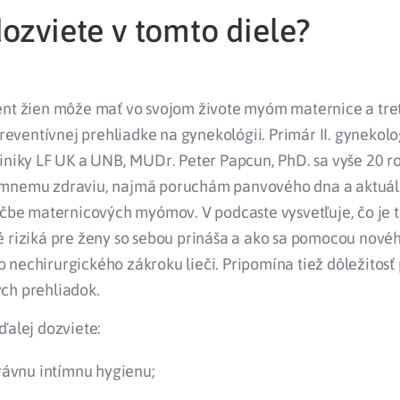
ozviete v tomto diele?
ent žien môže mať vo svojom živote myóm maternice a tre
 preventívnej prehliadke na gynekológii. Primár II. gynekol
liniky LF UK a UNB, MUDr. Peter Papcun, PhD. sa vyše 20 r
mnemu zdraviu, najmä poruchám panvového dna a aktuál
iečbe maternicových myómov. V podcaste vysvetľuje, čo je
é riziká pre ženy so sebou prináša a ako sa pomocou nové
 nechirurgického zákroku lieči. Pripomína tiež dôležitosť
ch prehliadok.
ďalej dozviete:
právnu intímnu hygienu;