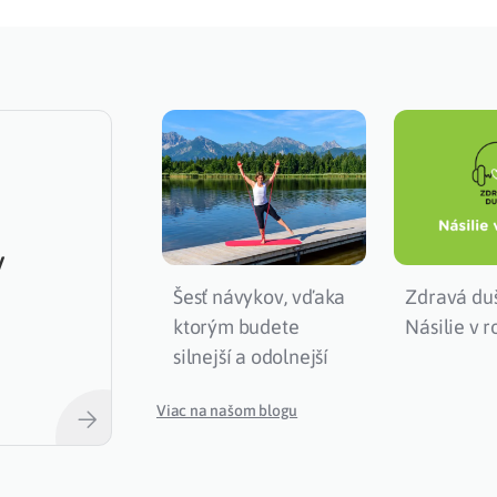
y
Šesť návykov, vďaka
Zdravá du
ktorým budete
Násilie v 
silnejší a odolnejší
Viac na našom blogu