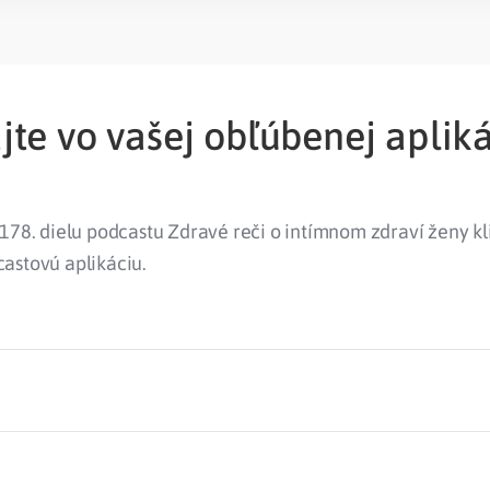
te vo vašej obľúbenej apliká
178. dielu podcastu Zdravé reči o intímnom zdraví ženy kl
astovú aplikáciu.