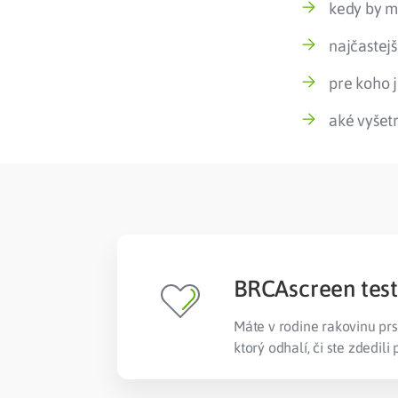
kedy by m
najčastejš
pre koho 
aké vyšet
BRCAscreen test
Máte v rodine rakovinu prs
ktorý odhalí, či ste zdedil