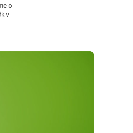
íme o
Potvrdenie o neevidovaní
k v
pohľadávky