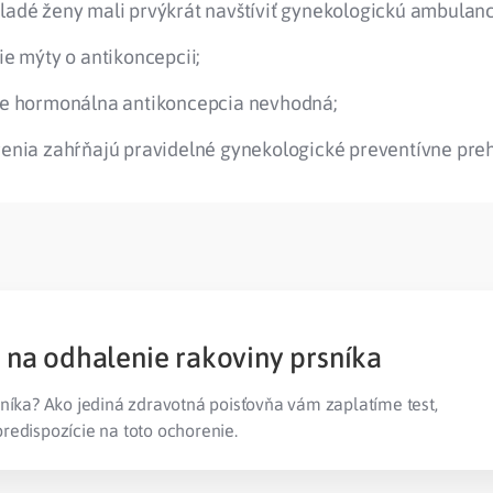
ladé ženy mali prvýkrát navštíviť gynekologickú ambulanc
ie mýty o antikoncepcii;
je hormonálna antikoncepcia nevhodná;
renia zahŕňajú pravidelné gynekologické preventívne preh
 na odhalenie rakoviny prsníka
níka? Ako jediná zdravotná poisťovňa vám zaplatíme test,
i predispozície na toto ochorenie.