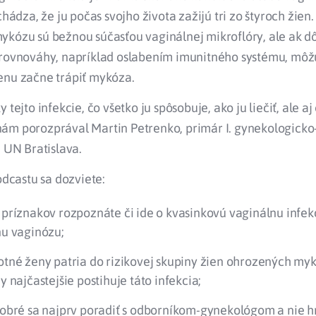
chádza, že ju počas svojho života zažijú tri zo štyroch žien
ykózu sú bežnou súčasťou vaginálnej mikroflóry, ale ak d
 rovnováhy, napríklad oslabením imunitného systému, môž
enu začne trápiť mykóza.
 tejto infekcie, čo všetko ju spôsobuje, ako ju liečiť, ale aj
ám porozprával Martin Petrenko, primár I. gynekologicko
a UN Bratislava.
podcastu sa dozviete:
 príznakov rozpoznáte či ide o kvasinkovú vaginálnu infek
nu vaginózu;
otné ženy patria do rizikovej skupiny žien ohrozených my
y najčastejšie postihuje táto infekcia;
dobré sa najprv poradiť s odborníkom-gynekológom a nie h