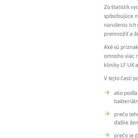
Zo štatistík vy
spôsobujúce m
narušeniu ich
premnožiť a ž
Aké sú príznaky
omnoho viac n
kliniky LF UK 
V tejto časti 
ako podľa
bakteriál
prečo teh
ďalšie žen
prečo je 