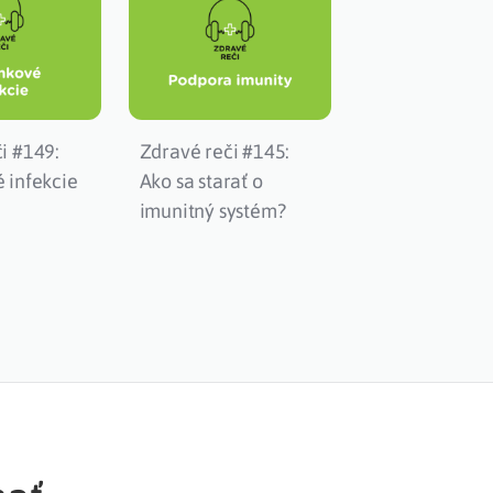
i #149:
Zdravé reči #145:
 infekcie
Ako sa starať o
imunitný systém?