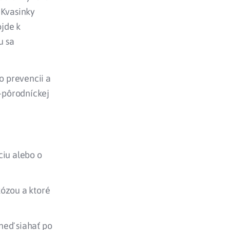
. Kvasinky
ôjde k
u sa
 o prevencii a
-pôrodníckej
ciu alebo o
kózou a ktoré
neď siahať po