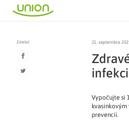
21. septembra 20
Zdieľať
Zdravé
infekc
Vypočujte si 
kvasinkovým v
prevencii.