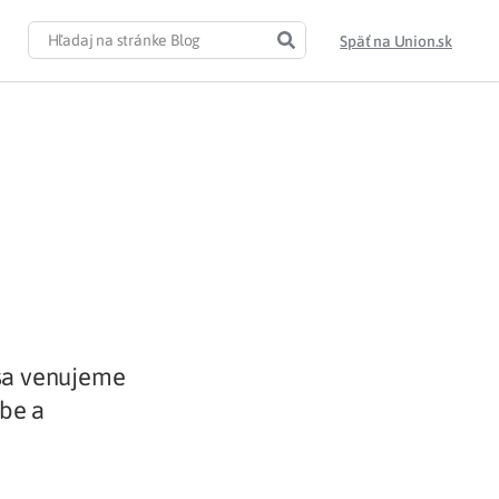
Späť na Union.sk
 sa venujeme
čbe a