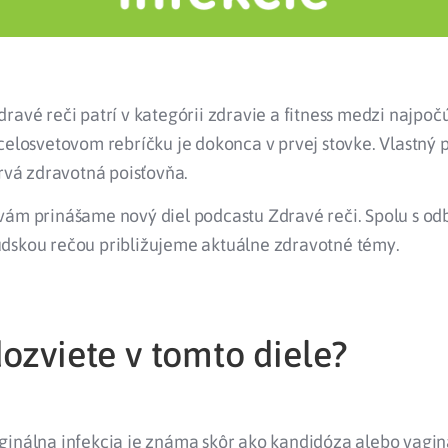
ravé reči patrí v kategórii zdravie a fitness medzi najpoč
celosvetovom rebríčku je dokonca v prvej stovke. Vlastný
prvá zdravotná poisťovňa.
vám prinášame nový diel podcastu Zdravé reči. Spolu s o
dskou rečou približujeme aktuálne zdravotné témy.
ozviete v tomto diele?
ginálna infekcia je známa skôr ako kandidóza alebo vagi