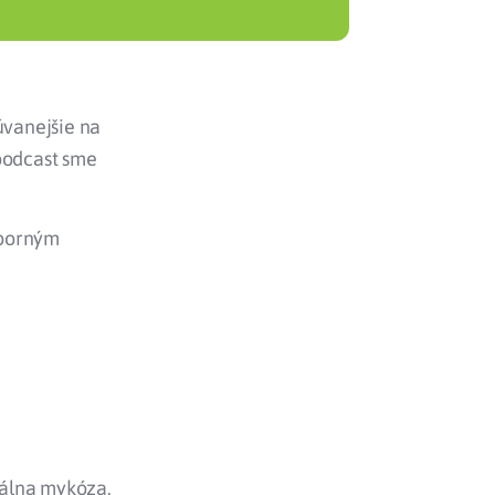
úvanejšie na
 podcast sme
dborným
nálna mykóza.