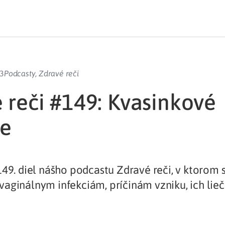
23
Podcasty
,
Zdravé reči
 reči #149: Kvasinkové
ie
149. diel nášho podcastu Zdravé reči, v ktorom
aginálnym infekciám, príčinám vzniku, ich lie