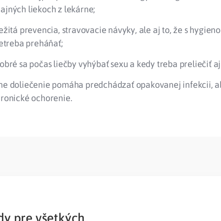
ajných liekoch z lekárne;
ežitá prevencia, stravovacie návyky, ale aj to, že s hygien
netreba preháňať;
obré sa počas liečby vyhýbať sexu a kedy treba preliečiť aj
ne doliečenie pomáha predchádzať opakovanej infekcii, a
hronické ochorenie.
y pre všetkých