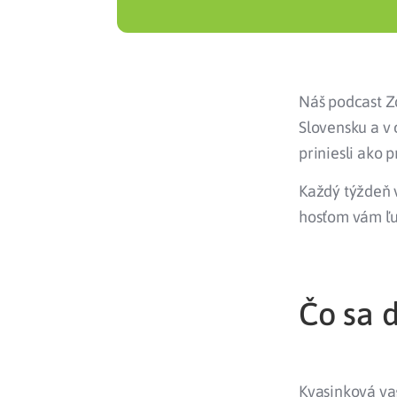
Náš podcast Zd
Slovensku a v 
priniesli ako 
Každý týždeň 
hosťom vám ľu
Čo sa d
Kvasinková va