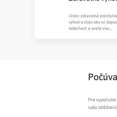
Union zdravotná poisťovň
výhod a zliav ako sú doplat
lekárňach a oveľa viac…
Počúvaj
Pre vypočutie 
vašu obľúbenú