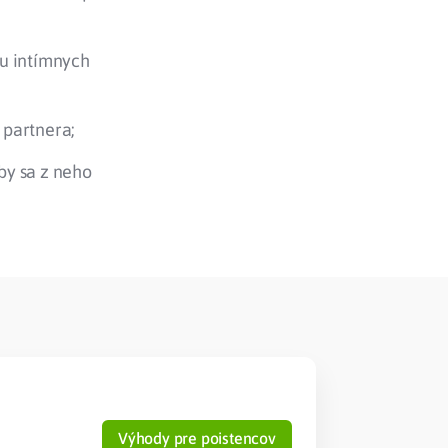
ou intímnych
 partnera;
by sa z neho
Výhody pre poistencov