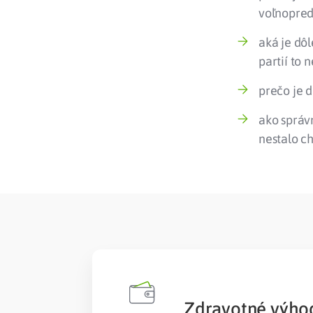
voľnopred
aká je dôl
partií to 
prečo je d
ako správ
nestalo c
Zdravotné výhod