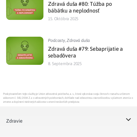
Zdravá duša #80: Túžba po
bábätku a neplodnosť
15. Októbra 2025
Podcasty
,
Zdravá duša
Zdravá duša #79: Sebaprijatie a
sebadôvera
8. Septembra 2025
Poskytovateľom tejto služby je Union zdravotná poisťovňa, a. s., ktorá vykonáva svoju činnosť v rozsahu určenom
zákonom č. 581/2004 Z.z. o zdravotných poisťovniach, dohľade nad zdravotnou starostlivosťou v platnom znení a o
zmene a doplnení niektorých zákonov v znení neskorších predpisov.
Zdravie