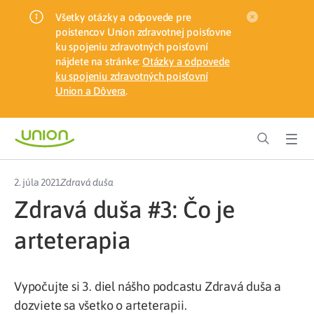
Všetky otázky a odpovede pre
poistencov Union zdravotnej poisťovne
ku spojeniu zdravotných poisťovní
nájdete na stránke:
Otázky a odpovede
ku spojeniu zdravotných poisťovní
Union a Dôvera
.
2. júla 2021
Zdravá duša
Zdravá duša #3: Čo je
arteterapia
Vypočujte si 3. diel nášho podcastu Zdravá duša a
dozviete sa všetko o arteterapii.