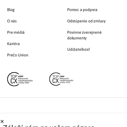
Blog
Pomoc a podpora
O nás
Odstúpenie od zmluvy
Pre médiá
Povinne zverejnené
dokumenty
Kariéra
Udržateľnosť
Prečo Union
Partnerská zóna
Ochrana osobných údajov