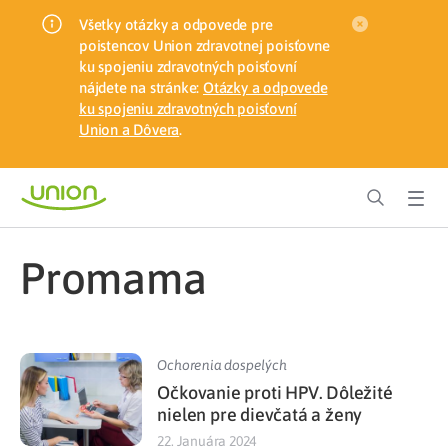
Všetky otázky a odpovede pre
poistencov Union zdravotnej poisťovne
ku spojeniu zdravotných poisťovní
nájdete na stránke:
Otázky a odpovede
ku spojeniu zdravotných poisťovní
Union a Dôvera
.
promama
Ochorenia dospelých
Očkovanie proti HPV. Dôležité
nielen pre dievčatá a ženy
22. Januára 2024