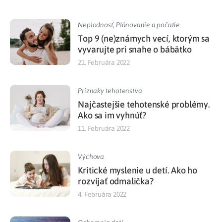
Neplodnosť
,
Plánovanie a počatie
Top 9 (ne)známych vecí, ktorým sa
vyvarujte pri snahe o bábätko
21. Februára 2022
Príznaky tehotenstva
Najčastejšie tehotenské problémy.
Ako sa im vyhnúť?
11. Februára 2022
Výchova
Kritické myslenie u detí. Ako ho
rozvíjať odmalička?
4. Februára 2022