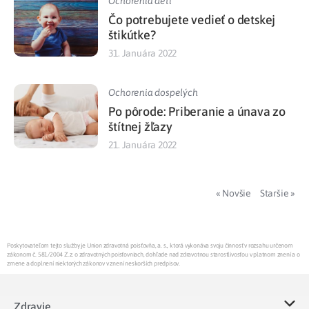
Ochorenia detí
Čo potrebujete vedieť o detskej
štikútke?
31. Januára 2022
Ochorenia dospelých
Po pôrode: Priberanie a únava zo
štítnej žľazy
21. Januára 2022
« Novšie
Staršie »
Poskytovateľom tejto služby je Union zdravotná poisťovňa, a. s., ktorá vykonáva svoju činnosť v rozsahu určenom
zákonom č. 581/2004 Z.z. o zdravotných poisťovniach, dohľade nad zdravotnou starostlivosťou v platnom znení a o
zmene a doplnení niektorých zákonov v znení neskorších predpisov.
Zdravie