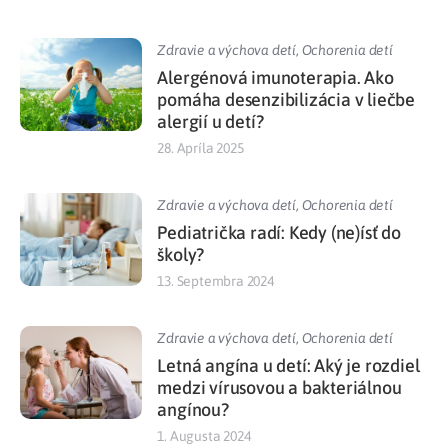
Zdravie a výchova detí
,
Ochorenia detí
Alergénová imunoterapia. Ako
pomáha desenzibilizácia v liečbe
alergií u detí?
28. Apríla 2025
Zdravie a výchova detí
,
Ochorenia detí
Pediatrička radí: Kedy (ne)ísť do
školy?
13. Septembra 2024
Zdravie a výchova detí
,
Ochorenia detí
Letná angína u detí: Aký je rozdiel
medzi vírusovou a bakteriálnou
angínou?
1. Augusta 2024