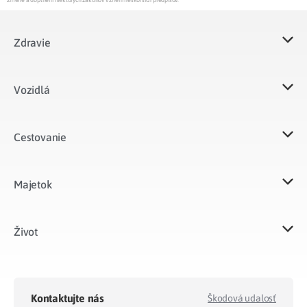
zmene a doplnení niektorých zákonov v znení neskorších predpisov.
Zdravie
Vozidlá​
Cestovanie
Majetok​
Život​
Kontaktujte nás
Škodová udalosť