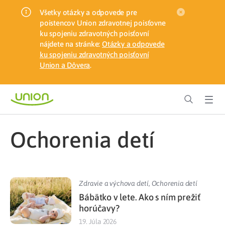
Všetky otázky a odpovede pre
poistencov Union zdravotnej poisťovne
ku spojeniu zdravotných poisťovní
nájdete na stránke:
Otázky a odpovede
ku spojeniu zdravotných poisťovní
Union a Dôvera
.
Ochorenia detí
Zdravie a výchova detí
,
Ochorenia detí
Bábätko v lete. Ako s ním prežiť
horúčavy?
19. Júla 2026