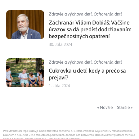
Zdravie a výchova detí
,
Ochorenia detí
Záchranár Viliam Dobiáš: Väčšine
úrazov sa dá predísť dodržiavaním
bezpečnostných opatrení
30. Júla 2024
Zdravie a výchova detí
,
Ochorenia detí
Cukrovka u detí: kedy a prečo sa
prejaví?
1. Júla 2024
« Novšie
Staršie »
Poskytovateľom tejto služby je Union zdravotná poisťovňa, a. s., ktorá vykonáva svoju činnosť v rozsahu určenom
zákonom č. 581/2004 Z.z. o zdravotných poisťovniach, dohľade nad zdravotnou starostlivosťou v platnom znení a o