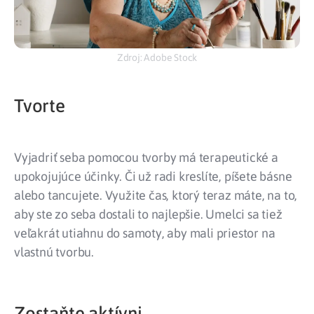
Zdroj: Adobe Stock
Tvorte
Vyjadriť seba pomocou tvorby má terapeutické a
upokojujúce účinky. Či už radi kreslíte, píšete básne
alebo tancujete. Využite čas, ktorý teraz máte, na to,
aby ste zo seba dostali to najlepšie. Umelci sa tiež
veľakrát utiahnu do samoty, aby mali priestor na
vlastnú tvorbu.
Zostaňte aktívni