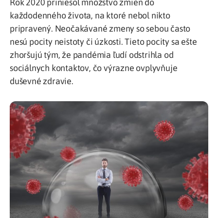
Rok 2020 priniesol množstvo zmien do
každodenného života, na ktoré nebol nikto
pripravený. Neočakávané zmeny so sebou často
nesú pocity neistoty či úzkosti. Tieto pocity sa ešte
zhoršujú tým, že pandémia ľudí odstrihla od
sociálnych kontaktov, čo výrazne ovplyvňuje
duševné zdravie.