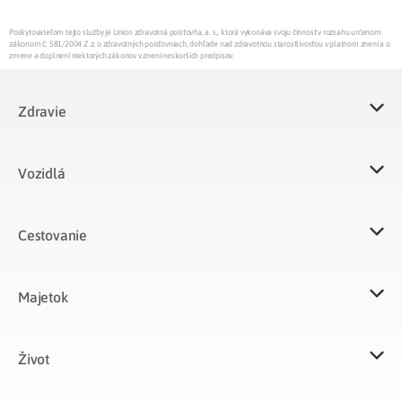
Poskytovateľom tejto služby je Union zdravotná poisťovňa, a. s., ktorá vykonáva svoju činnosť v rozsahu určenom
zákonom č. 581/2004 Z.z. o zdravotných poisťovniach, dohľade nad zdravotnou starostlivosťou v platnom znení a o
zmene a doplnení niektorých zákonov v znení neskorších predpisov.
Zdravie
Vozidlá​
Cestovanie
Majetok​
Život​