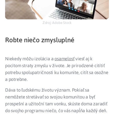
Zdroj: Adobe Stock
Robte niečo zmysluplné
Niekedy môžu izolácia a
osamelosť
viesť aj k
pocitom straty zmyslu v živote. Je prirodzené citítiť
potrebu spolupatričnosti ku komunite, citít sa osožne
a potrebne.
Dáva to ľudskému životu význam. Pokiaľ sa
nemôžete stretávať so svojou komunitou a byť
prospešní a užitoční tam vonku, skúste doma zaradiť
do svojho programu niečo, čo vás napĺňa každý deň.