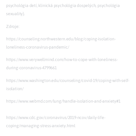
psychológia detí, klinická psychológia dospelých, psychológia
sexuality).
Zdroje:
https://counseling.northwestern.edu/blog/coping-isolation-
loneliness-coronavirus-pandemic/
https://www.verywellmind.com/how-to-cope-with-loneliness-
during-coronavirus-4799661
https://www.washington.edu/counseling/covid-19/coping-with-self-
isolation/
https://www.webmd.com/lung/handle-isolation-and-anxiety#1
https://www.cdc.gov/coronavirus/2019-ncov/daily-life-
coping/managing-stress-anxiety.html