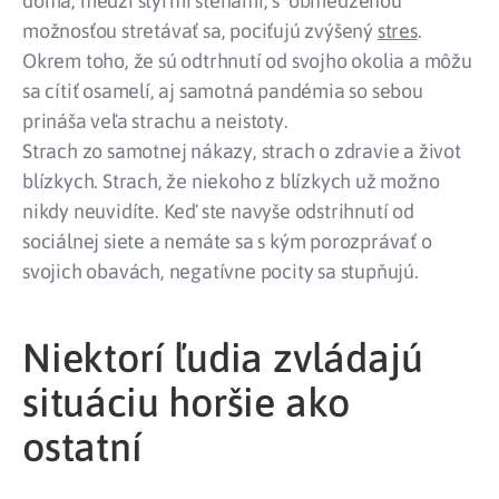
doma, medzi štyrmi stenami, s obmedzenou
možnosťou stretávať sa, pociťujú zvýšený
stres
.
Okrem toho, že sú odtrhnutí od svojho okolia a môžu
sa cítiť osamelí, aj samotná pandémia so sebou
prináša veľa strachu a neistoty.
Strach zo samotnej nákazy, strach o zdravie a život
blízkych. Strach, že niekoho z blízkych už možno
nikdy neuvidíte. Keď ste navyše odstrihnutí od
sociálnej siete a nemáte sa s kým porozprávať o
svojich obavách, negatívne pocity sa stupňujú.
Niektorí ľudia zvládajú
situáciu horšie ako
ostatní