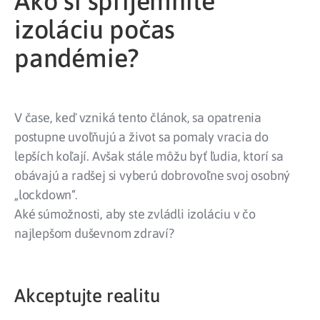
Ako si spríjemníte
izoláciu počas
pandémie?
V čase, keď vzniká tento článok, sa opatrenia
postupne uvoľňujú a život sa pomaly vracia do
lepších koľají. Avšak stále môžu byť ľudia, ktorí sa
obávajú a radšej si vyberú dobrovoľne svoj osobný
„lockdown“.
Aké súmožnosti, aby ste zvládli izoláciu v čo
najlepšom duševnom zdraví?
Akceptujte realitu