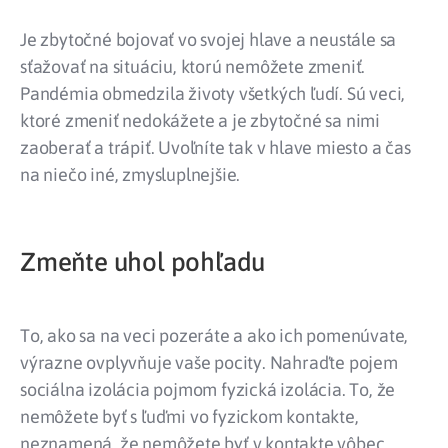
Je zbytočné bojovať vo svojej hlave a neustále sa
sťažovať na situáciu, ktorú nemôžete zmeniť.
Pandémia obmedzila životy všetkých ľudí. Sú veci,
ktoré zmeniť nedokážete a je zbytočné sa nimi
zaoberať a trápiť. Uvoľníte tak v hlave miesto a čas
na niečo iné, zmysluplnejšie.
Zmeňte uhol pohľadu
To, ako sa na veci pozeráte a ako ich pomenúvate,
výrazne ovplyvňuje vaše pocity. Nahraďte pojem
sociálna izolácia pojmom fyzická izolácia. To, že
nemôžete byť s ľuďmi vo fyzickom kontakte,
neznamená, že nemôžete byť v kontakte vôbec.