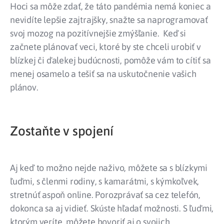
Hoci sa môže zdať, že táto pandémia nemá koniec a
nevidíte lepšie zajtrajšky, snažte sa naprogramovať
svoj mozog na pozitívnejšie zmýšľanie. Keď si
začnete plánovať veci, ktoré by ste chceli urobiť v
blízkej či ďalekej budúcnosti, pomôže vám to cítiť sa
menej osamelo a tešiť sa na uskutočnenie vašich
plánov.
Zostaňte v spojení
Aj keď to možno nejde naživo, môžete sa s blízkymi
ľuďmi, s členmi rodiny, s kamarátmi, s kýmkoľvek,
stretnúť aspoň online. Porozprávať sa cez telefón,
dokonca sa aj vidieť. Skúste hľadať možnosti. S ľuďmi,
ktorým veríte, môžete hovoriť aj o svojich