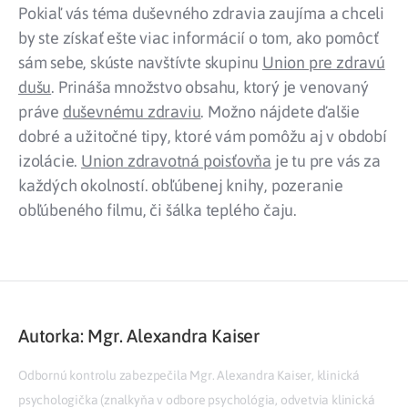
Pokiaľ vás téma duševného zdravia zaujíma a chceli
by ste získať ešte viac informácií o tom, ako pomôcť
sám sebe, skúste navštívte skupinu
Union pre zdravú
dušu
. Prináša množstvo obsahu, ktorý je venovaný
práve
duševnému zdraviu
. Možno nájdete ďalšie
dobré a užitočné tipy, ktoré vám pomôžu aj v období
izolácie.
Union zdravotná poisťovňa
je tu pre vás za
každých okolností. obľúbenej knihy, pozeranie
obľúbeného filmu, či šálka teplého čaju.
Autorka: Mgr. Alexandra Kaiser
Odbornú kontrolu zabezpečila Mgr. Alexandra Kaiser, klinická
psychologička (znalkyňa v odbore psychológia, odvetvia klinická