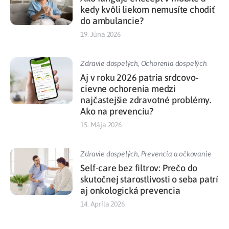
kedy kvôli liekom nemusíte chodiť
do ambulancie?
19. Júna 2026
Zdravie dospelých
,
Ochorenia dospelých
Aj v roku 2026 patria srdcovo-
cievne ochorenia medzi
najčastejšie zdravotné problémy.
Ako na prevenciu?
15. Mája 2026
Zdravie dospelých
,
Prevencia a očkovanie
Self-care bez filtrov: Prečo do
skutočnej starostlivosti o seba patrí
aj onkologická prevencia
14. Apríla 2026