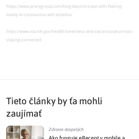
https://www.priorygroup.com/blog/ways-to-cope-with-feeling-
lonely-in-coronavirus-self-isolation
https://www.nia.nih.gov/health/loneliness-and-social-isolation-tips-
staying-connected
Tieto články by ťa mohli
zaujímať
Zdravie dospelých
Ako funguje eRecept v mobile a