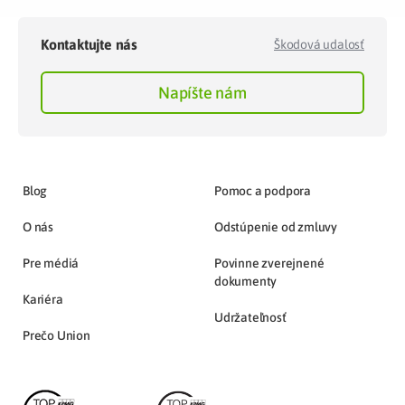
Kontaktujte nás
Škodová udalosť
Napíšte nám
Blog
Pomoc a podpora
O nás
Odstúpenie od zmluvy
Pre médiá
Povinne zverejnené
dokumenty
Kariéra
Udržateľnosť
Prečo Union