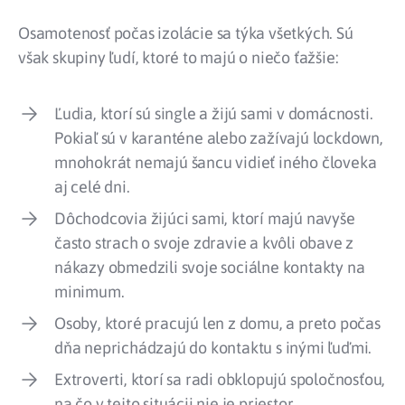
Osamotenosť počas izolácie sa týka všetkých. Sú
však skupiny ľudí, ktoré to majú o niečo ťažšie:
Ľudia, ktorí sú single a žijú sami v domácnosti.
Pokiaľ sú v karanténe alebo zažívajú lockdown,
mnohokrát
nemajú šancu vidieť iného človeka
aj celé dni.
Dôchodcovia žijúci sami, ktorí majú navyše
často
strach o svoje zdravie a kvôli obave z
nákazy obmedzili svoje sociálne kontakty na
minimum.
Osoby, ktoré pracujú len z domu, a preto počas
dňa neprichádzajú do kontaktu s inými ľuďmi.
Extroverti, ktorí sa radi obklopujú spoločnosťou,
na čo v tejto situácii nie je priestor.