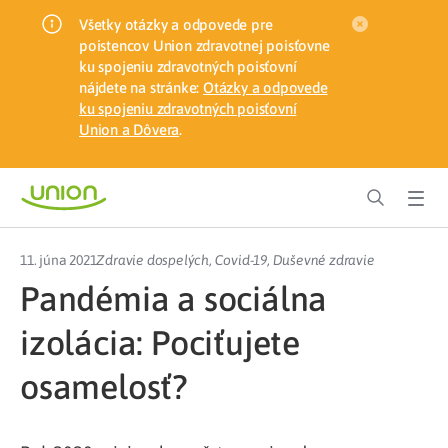
Všetky otázky a odpovede pre
poistencov Union zdravotnej poisťovne
ku spojeniu zdravotných poisťovní
nájdete na stránke:
Otázky a odpovede
ku spojeniu zdravotných poisťovní
Union a Dôvera
.
11. júna 2021
Zdravie dospelých
,
Covid-19
,
Duševné zdravie
Pandémia a sociálna
izolácia: Pociťujete
osamelosť?