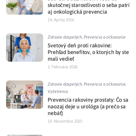
skutočnej starostlivosti o seba patrí
aj onkologická prevencia
14. Apríla 2026
Zdravie dospelých
,
Prevencia a očkovanie
Svetový deň proti rakovine:
Prehľad benefitov, o ktorých by ste
mali vedieť
2. Februára 2026
Zdravie dospelých
,
Prevencia a očkovanie
,
Vyšetrenia
Prevencia rakoviny prostaty: Čo sa
naozaj deje u urológa (a prečo sa
nebáť)
10. Novembra 2025