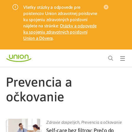
Všetky otázky a odpovede pre
poistencov Union zdravotnej poisťovne
ku spojeniu zdravotných poisťovní
nájdete na stránke:
Otázky a odpovede
ku spojeniu zdravotných poisťovní
Union a Dôvera
.
Prevencia a
očkovanie
Zdravie dospelých
,
Prevencia a očkovanie
Self-care bez filtrov: Prečo do