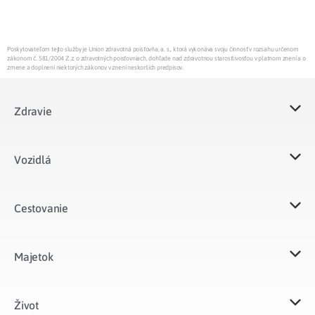
Poskytovateľom tejto služby je Union zdravotná poisťovňa, a. s., ktorá vykonáva svoju činnosť v rozsahu určenom
zákonom č. 581/2004 Z.z. o zdravotných poisťovniach, dohľade nad zdravotnou starostlivosťou v platnom znení a o
zmene a doplnení niektorých zákonov v znení neskorších predpisov.
Zdravie
Vozidlá​
Cestovanie
Majetok​
Život​