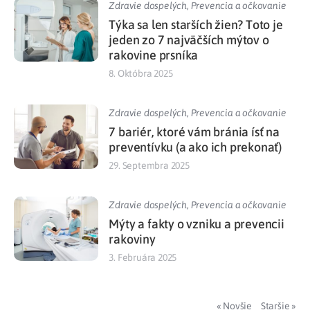
Zdravie dospelých
,
Prevencia a očkovanie
Týka sa len starších žien? Toto je
jeden zo 7 najväčších mýtov o
rakovine prsníka
8. Októbra 2025
Zdravie dospelých
,
Prevencia a očkovanie
7 bariér, ktoré vám bránia ísť na
preventívku (a ako ich prekonať)
29. Septembra 2025
Zdravie dospelých
,
Prevencia a očkovanie
Mýty a fakty o vzniku a prevencii
rakoviny
3. Februára 2025
« Novšie
Staršie »