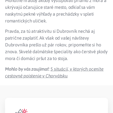
Mohutné hradby akoby vystupovali priamo z mora a
ukrývajú očarujúce staré mesto, odkiaľ sa vám
naskytnú pekné výhľady a prechádzky v spleti
romantických uličiek.
Pravda, za tú atraktivitu si Dubrovník nechá aj
patrične zaplatiť. Ak však od vašej návštevy
Dubrovníka prešlo už pár rokov, pripomeňte si ho
znova. Skvelé dalmátske špeciality ako čerstvé plody
mora či domáci pršut za to stoja.
Mohlo by vás zaujímať
:
5 situácií, v ktorých oceníte
cestovné poistenie v Chorvátsku