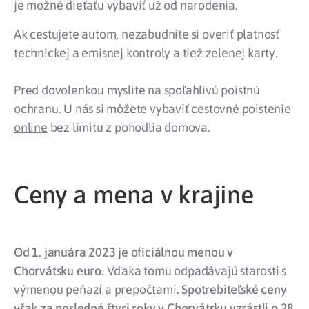
je možné dieťaťu vybaviť už od narodenia.
Ak cestujete autom, nezabudnite si overiť platnosť
technickej a emisnej kontroly a tiež zelenej karty.
Pred dovolenkou myslite na spoľahlivú poistnú
ochranu. U nás si môžete vybaviť
cestovné poistenie
online
bez limitu z pohodlia domova.
Ceny a mena v krajine
Od 1. januára 2023 je oficiálnou menou v
Chorvátsku euro.
Vďaka tomu odpadávajú starosti s
výmenou peňazí a prepočtami.
Spotrebiteľské ceny
však za posledné štyri roky v Chorvátsku vzrástli o 28