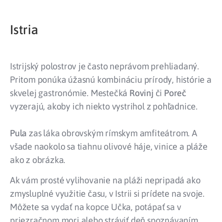
Istria
Istrijský polostrov je často neprávom prehliadaný.
Pritom ponúka úžasnú kombináciu prírody, histórie a
skvelej gastronómie. Mestečká
Rovinj
či
Poreč
vyzerajú, akoby ich niekto vystrihol z pohľadnice.
Pula
zas láka obrovským rímskym amfiteátrom. A
všade naokolo sa tiahnu olivové háje, vinice a pláže
ako z obrázka.
Ak vám prosté vylihovanie na pláži nepripadá ako
zmysluplné využitie času, v Istrii si prídete na svoje.
Môžete sa vydať na kopce Učka, potápať sa v
priezračnom mori alebo stráviť deň spoznávaním