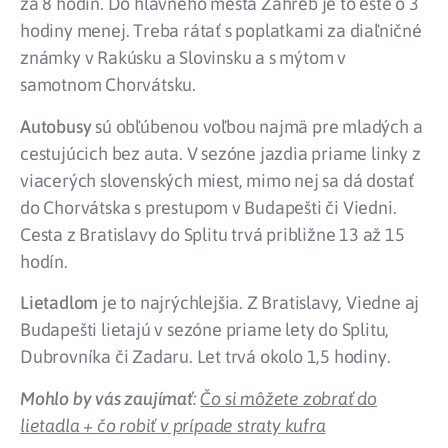
za 8 hodín. Do hlavného mesta Záhreb je to ešte o 3
hodiny menej. Treba rátať s poplatkami za diaľničné
známky v Rakúsku a Slovinsku a s mýtom v
samotnom Chorvátsku.
Autobusy
sú obľúbenou voľbou najmä pre mladých a
cestujúcich bez auta. V sezóne jazdia priame linky z
viacerých slovenských miest, mimo nej sa dá dostať
do Chorvátska s prestupom v Budapešti či Viedni.
Cesta z Bratislavy do Splitu trvá približne 13 až 15
hodín.
Lietadlom
je to najrýchlejšia. Z Bratislavy, Viedne aj
Budapešti lietajú v sezóne priame lety do Splitu,
Dubrovníka či Zadaru. Let trvá okolo 1,5 hodiny.
Mohlo by vás zaujímať
:
Čo si môžete zobrať do
lietadla + čo robiť v prípade straty kufra