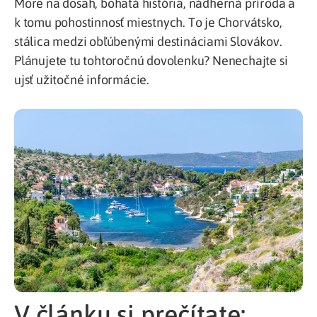
More na dosah, bohatá história, nádherná príroda a
k tomu pohostinnosť miestnych. To je Chorvátsko,
stálica medzi obľúbenými destináciami Slovákov.
Plánujete tu tohtoročnú dovolenku? Nenechajte si
ujsť užitočné informácie.
V článku si prečítate: