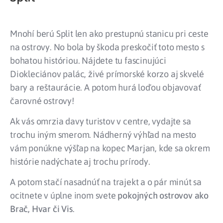
Mnohí berú Split len ako prestupnú stanicu pri ceste
na ostrovy. No bola by škoda preskočiť toto mesto s
bohatou históriou. Nájdete tu fascinujúci
Diokleciánov palác, živé prímorské korzo aj skvelé
bary a reštaurácie. A potom hurá loďou objavovať
čarovné ostrovy!
Ak vás omrzia davy turistov v centre, vydajte sa
trochu iným smerom. Nádherný výhľad na mesto
vám ponúkne výšľap na kopec Marjan, kde sa okrem
histórie nadýchate aj trochu prírody.
A potom stačí nasadnúť na trajekt a o pár minút sa
ocitnete v úplne inom svete
pokojných ostrovov ako
Brač, Hvar či Vis
.