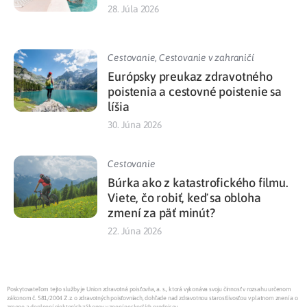
28. Júla 2026
Cestovanie
,
Cestovanie v zahraničí
Európsky preukaz zdravotného
poistenia a cestovné poistenie sa
líšia
30. Júna 2026
Cestovanie
Búrka ako z katastrofického filmu.
Viete, čo robiť, keď sa obloha
zmení za päť minút?
22. Júna 2026
Poskytovateľom tejto služby je Union zdravotná poisťovňa, a. s., ktorá vykonáva svoju činnosť v rozsahu určenom
zákonom č. 581/2004 Z.z. o zdravotných poisťovniach, dohľade nad zdravotnou starostlivosťou v platnom znení a o
zmene a doplnení niektorých zákonov v znení neskorších predpisov.