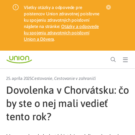
Všetky otázky a odpovede pre
poistencov Union zdravotnej poisťovne
ku spojeniu zdravotných poisťovní
nájdete na stránke:
Otázky a odpovede
ku spojeniu zdravotných poisťovní
Union a Dôvera
.
25. apríla 2025
Cestovanie
,
Cestovanie v zahraničí
Dovolenka v Chorvátsku: čo
by ste o nej mali vedieť
tento rok?