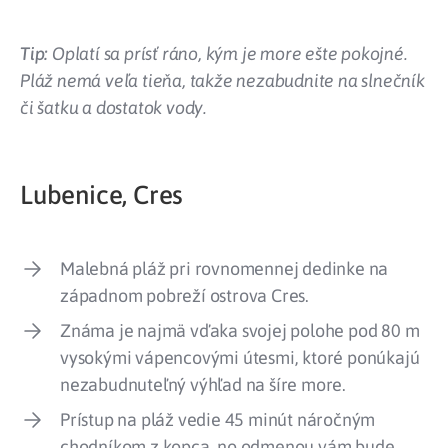
Tip:
Oplatí sa prísť ráno, kým je more ešte pokojné.
Pláž nemá veľa tieňa, takže nezabudnite na slnečník
či šatku a dostatok vody.
Lubenice, Cres
Malebná pláž pri rovnomennej dedinke na
západnom pobreží ostrova Cres.
Známa je najmä vďaka svojej polohe pod 80 m
vysokými vápencovými útesmi, ktoré ponúkajú
nezabudnuteľný výhľad na šíre more.
Prístup na pláž vedie 45 minút náročným
chodníkom z kopca, no odmenou vám bude