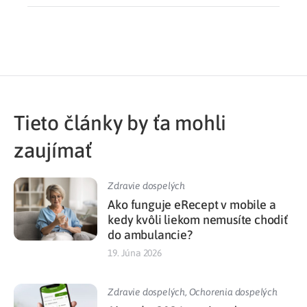
Tieto články by ťa mohli
zaujímať
Zdravie dospelých
Ako funguje eRecept v mobile a
kedy kvôli liekom nemusíte chodiť
do ambulancie?
19. Júna 2026
Zdravie dospelých
,
Ochorenia dospelých