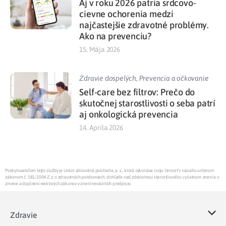
Aj v roku 2026 patria srdcovo-
cievne ochorenia medzi
najčastejšie zdravotné problémy.
Ako na prevenciu?
15. Mája 2026
Zdravie dospelých
,
Prevencia a očkovanie
Self-care bez filtrov: Prečo do
skutočnej starostlivosti o seba patrí
aj onkologická prevencia
14. Apríla 2026
Poskytovateľom tejto služby je Union zdravotná poisťovňa, a. s., ktorá vykonáva svoju činnosť v rozsahu určenom
zákonom č. 581/2004 Z.z. o zdravotných poisťovniach, dohľade nad zdravotnou starostlivosťou v platnom znení a o
zmene a doplnení niektorých zákonov v znení neskorších predpisov.
Zdravie