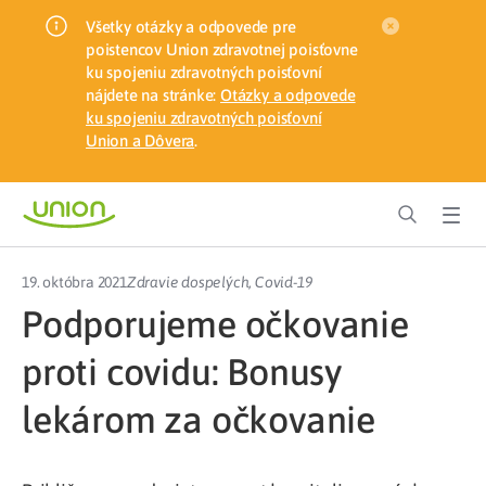
Všetky otázky a odpovede pre
poistencov Union zdravotnej poisťovne
ku spojeniu zdravotných poisťovní
nájdete na stránke:
Otázky a odpovede
ku spojeniu zdravotných poisťovní
Union a Dôvera
.
19. októbra 2021
Zdravie dospelých
,
Covid-19
Podporujeme očkovanie
proti covidu: Bonusy
lekárom za očkovanie