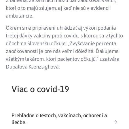
znamená, že sa u nich môžu dať zaočkovať všetci,
ktorí o to majú záujem, aj keď nie sú v evidencii
ambulancie.
Okrem sme pripravení uhrádzať aj výkon podania
tretej dávky vakcíny proti covidu, s ktorou sa v týchto
dňoch na Slovensku očkuje. „Zvyšovanie percenta
zaočkovanosti je pre nás veľmi dôležité. Ďakujeme
všetkým lekárom, ktorí pacientov očkujú,“ uzatvára
Dupaľová Ksenzsighová.
Viac o covid-19
Prehľadne o testoch, vakcínach, ochorení a
liečbe.