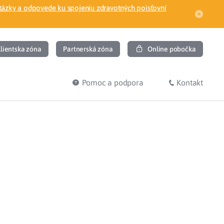
tázky a odpovede ku spojeniu zdravotných poisťovní
lientska zóna
Partnerská zóna
Online pobočka
Pomoc a podpora
Kontakt
DIŤ
HĽADÁM
ec
Overenie poistného vzťahu
Prihláška do zdravotnej poisťovne
osť
Zoznam dlžníkov
uvného lekára
Žiadosti a tlačivá