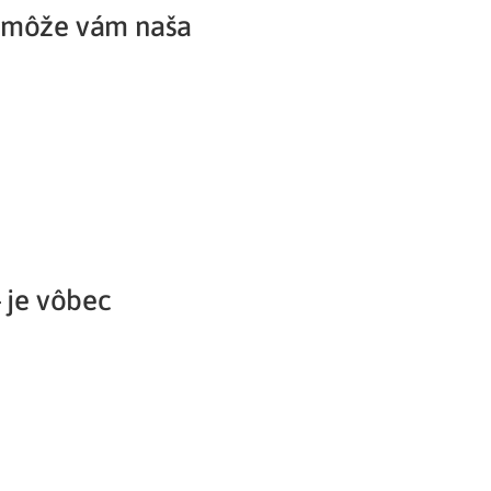
Pomôže vám naša
Potvrdenie o neevidovaní
pohľadávky
 je vôbec