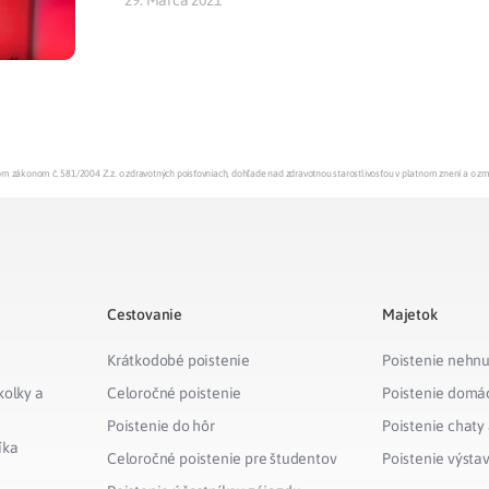
enom zákonom č. 581/2004 Z.z. o zdravotných poisťovniach, dohľade nad zdravotnou starostlivosťou v platnom znení a o z
Cestovanie
Majetok
Krátkodobé poistenie
Poistenie nehnu
kolky a
Celoročné poistenie
Poistenie domá
Poistenie do hôr
Poistenie chaty
íka
Celoročné poistenie pre študentov
Poistenie výsta