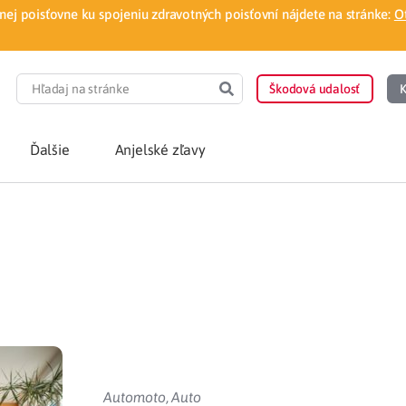
ej poisťovne ku spojeniu zdravotných poisťovní nájdete na stránke:
O
Škodová udalosť
K
Ďalšie
Anjelské zľavy
POTREBUJEM PORA
Som nový poisten
otnej poisťovne
Vyhľadať lekára
á aplikácia
Kúpeľná starostliv
ovorodenca v pohodlí domova
Ošetrenie u nezml
Automoto
,
Auto