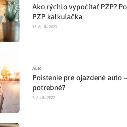
Ako rýchlo vypočítať PZP? 
Liečba v zahraničí
istenie pre cudzincov
PZP kalkulačka
18. Apríla 2023
Auto
Poistenie pre ojazdené auto –
potrebné?
1. Apríla 2022