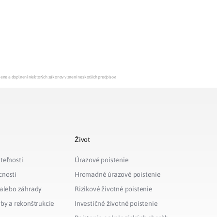
mene a doplnení niektorých zákonov v znení neskorších predpisov.
Život
teľnosti
Úrazové poistenie
cnosti
Hromadné úrazové poistenie
 alebo záhrady
Rizikové životné poistenie
vby a rekonštrukcie
Investičné životné poistenie