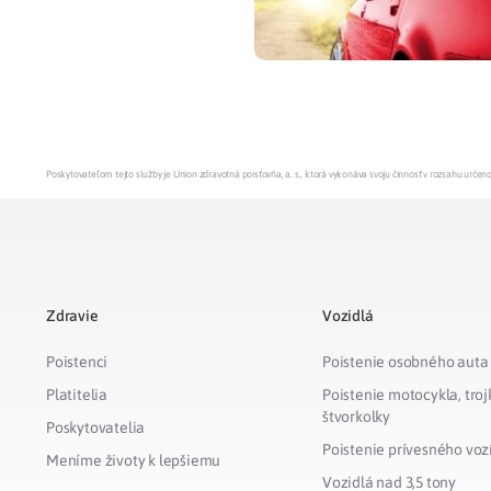
Poskytovateľom tejto služby je Union zdravotná poisťovňa, a. s., ktorá vykonáva svoju činnosť v rozsahu urč
Zdravie
Vozidlá
Poistenci
Poistenie osobného auta
Platitelia
Poistenie motocykla, troj
štvorkolky
Poskytovatelia
Poistenie prívesného voz
Meníme životy k lepšiemu
Vozidlá nad 3,5 tony