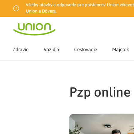
Všetky otázky a odpovede pre poistencov Union zdravotn
Union a Dôvera
.
Zdravie
Vozidlá
Cestovanie
Majetok
Benefity
pzp online
Zmena zdrav
Union mobiln
Poistenie n