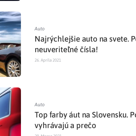
Auto
Najrýchlejšie auto na svete. P
neuveriteľné čísla!
26. Apríla 2021
Auto
Top farby áut na Slovensku. Po
vyhrávajú a prečo
29. Marca 2021