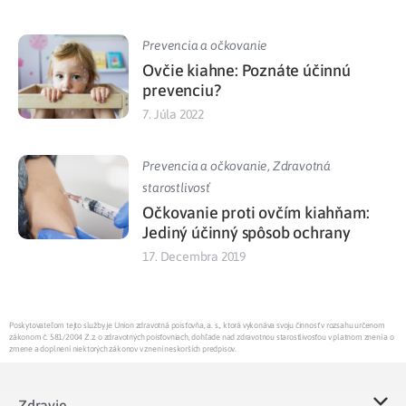
Prevencia a očkovanie
Ovčie kiahne: Poznáte účinnú
prevenciu?
7. Júla 2022
Prevencia a očkovanie
,
Zdravotná
starostlivosť
Očkovanie proti ovčím kiahňam:
Jediný účinný spôsob ochrany
17. Decembra 2019
Poskytovateľom tejto služby je Union zdravotná poisťovňa, a. s., ktorá vykonáva svoju činnosť v rozsahu určenom
zákonom č. 581/2004 Z.z. o zdravotných poisťovniach, dohľade nad zdravotnou starostlivosťou v platnom znení a o
zmene a doplnení niektorých zákonov v znení neskorších predpisov.
Zdravie