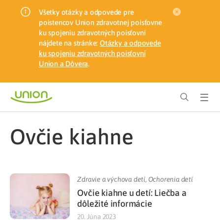
Všetky otázky a odpovede pre
poistencov Union zdravotnej poisťovne
ku spojeniu zdravotných poisťovní
nájdete na stránke:
Otázky a odpovede
ku spojeniu zdravotných poisťovní
Union a Dôvera
.
ovčie kiahne
Zdravie a výchova detí
,
Ochorenia detí
Ovčie kiahne u detí: Liečba a
dôležité informácie
20. Júna 2023