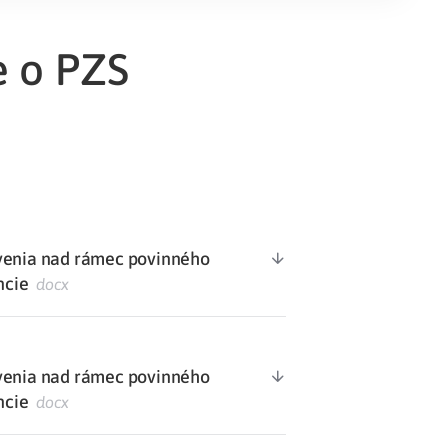
Potvrdenie o neevidovaní
e o PZS
pohľadávky
avenia nad rámec povinného
ncie
docx
avenia nad rámec povinného
ncie
docx