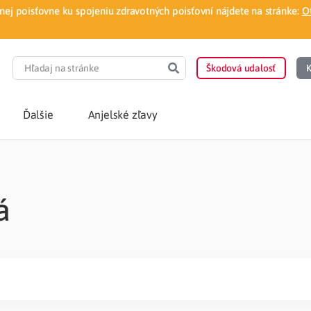
ej poisťovne ku spojeniu zdravotných poisťovní nájdete na stránke:
O
Škodová udalosť
K
Ďalšie
Anjelské zľavy
POTREBUJEM PORA
á
Som nový poisten
otnej poisťovne
Vyhľadať lekára
á aplikácia
Kúpeľná starostliv
ovorodenca v pohodlí domova
Ošetrenie u nezml