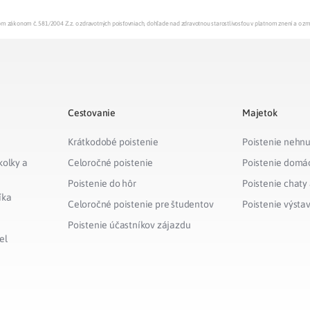
enom zákonom č. 581/2004 Z.z. o zdravotných poisťovniach, dohľade nad zdravotnou starostlivosťou v platnom znení a o z
Cestovanie
Majetok
Krátkodobé poistenie
Poistenie nehnu
kolky a
Celoročné poistenie
Poistenie domá
Poistenie do hôr
Poistenie chaty
íka
Celoročné poistenie pre študentov
Poistenie výsta
Poistenie účastníkov zájazdu
el