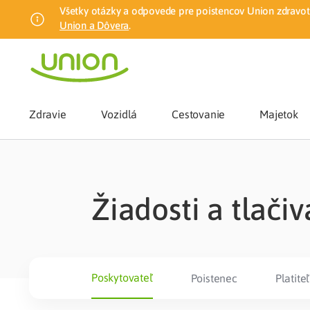
Všetky otázky a odpovede pre poistencov Union zdravotn
Union a Dôvera
.
Zdravie
Vozidlá
Cestovanie
Majetok
Benefity
Žiadosti a tlačiv
Zmena zdrav
Union mobiln
Poskytovateľ
Poistenec
Platiteľ
Poistenie n