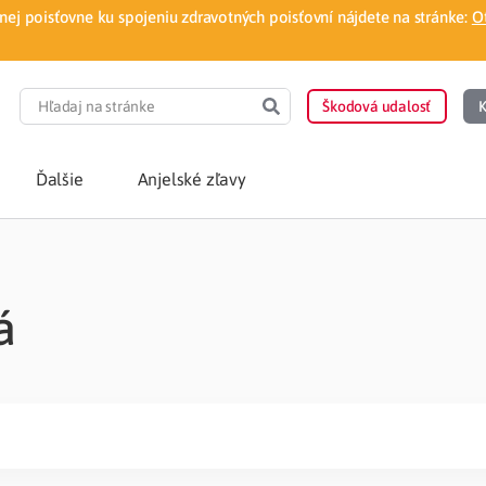
ej poisťovne ku spojeniu zdravotných poisťovní nájdete na stránke:
O
Škodová udalosť
K
Ďalšie
Anjelské zľavy
POTREBUJEM PORA
á
Som nový poisten
otnej poisťovne
Vyhľadať lekára
á aplikácia
Kúpeľná starostliv
ovorodenca v pohodlí domova
Ošetrenie u nezml