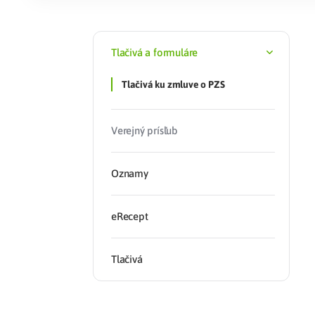
Zdravotné po
Tlačivá a formuláre
Prečo Union
Tlačivá ku zmluve o PZS
Verejný prísľub
Oznamy
eRecept
Tlačivá