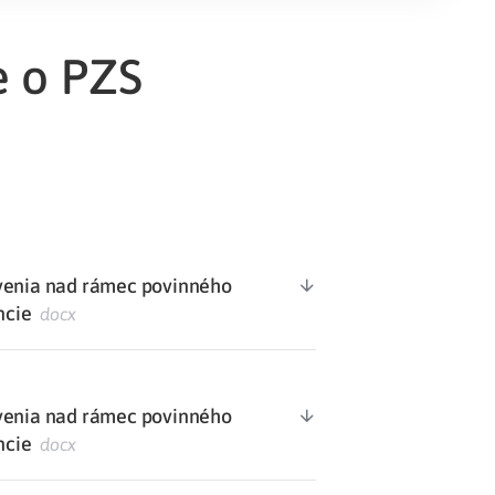
Potvrdenie o neevidovaní
e o PZS
pohľadávky
avenia nad rámec povinného
ncie
docx
avenia nad rámec povinného
ncie
docx