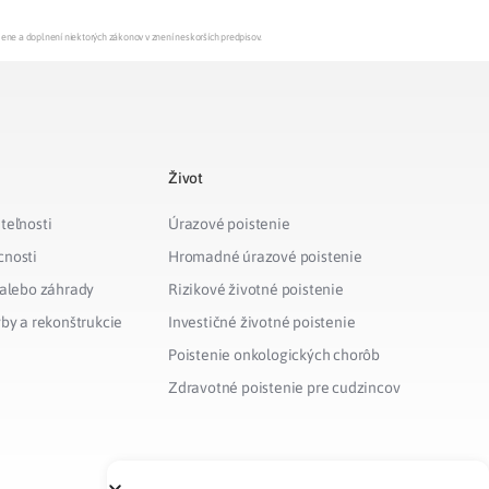
mene a doplnení niektorých zákonov v znení neskorších predpisov.
Život
teľnosti
Úrazové poistenie
cnosti
Hromadné úrazové poistenie
 alebo záhrady
Rizikové životné poistenie
vby a rekonštrukcie
Investičné životné poistenie
Poistenie onkologických chorôb
Zdravotné poistenie pre cudzincov