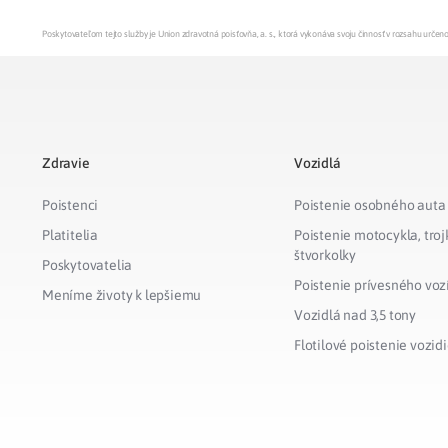
Poskytovateľom tejto služby je Union zdravotná poisťovňa, a. s., ktorá vykonáva svoju činnosť v rozsahu urč
Zdravie
Vozidlá
Poistenci
Poistenie osobného auta
Platitelia
Poistenie motocykla, troj
štvorkolky
Poskytovatelia
Poistenie prívesného voz
Meníme životy k lepšiemu
Vozidlá nad 3,5 tony
Flotilové poistenie vozidi