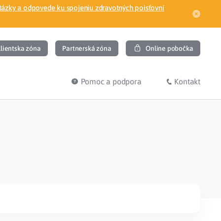
tázky a odpovede ku spojeniu zdravotných poisťovní
lientska zóna
Partnerská zóna
Online pobočka
Pomoc a podpora
Kontakt
DIŤ
HĽADÁM
ec
Overenie poistného vzťahu
Prihláška do zdravotnej poisťovne
osť
Zoznam dlžníkov
uvného lekára
Žiadosti a tlačivá