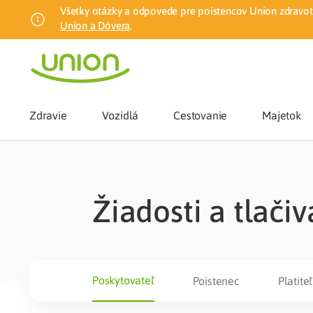
Všetky otázky a odpovede pre poistencov Union zdravotn
Union a Dôvera
.
Zdravie
Vozidlá
Cestovanie
Majetok
Benefity
Žiadosti a tlačiv
Zmena zdrav
Union mobiln
Poskytovateľ
Poistenec
Platiteľ
Poistenie n