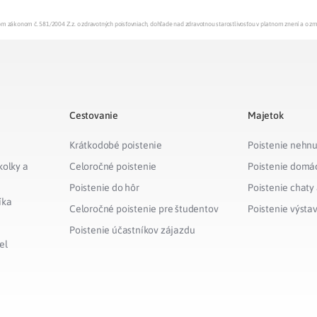
enom zákonom č. 581/2004 Z.z. o zdravotných poisťovniach, dohľade nad zdravotnou starostlivosťou v platnom znení a o z
Cestovanie
Majetok
Krátkodobé poistenie
Poistenie nehnu
kolky a
Celoročné poistenie
Poistenie domá
Poistenie do hôr
Poistenie chaty
íka
Celoročné poistenie pre študentov
Poistenie výsta
Poistenie účastníkov zájazdu
el