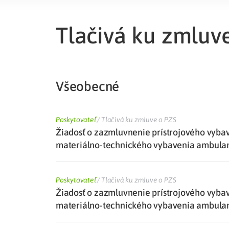
Liečba v zahraničí
istenie pre cudzincov
Tlačivá ku zmluv
Všeobecné
Poskytovateľ
/
Tlačivá ku zmluve o PZS
Žiadosť o zazmluvnenie prístrojového vyb
materiálno-technického vybavenia ambula
Poskytovateľ
/
Tlačivá ku zmluve o PZS
Žiadosť o zazmluvnenie prístrojového vyb
materiálno-technického vybavenia ambula