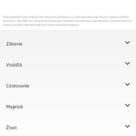
Poskytovateľom tejto služby je Union zdravotná poisťovňa, a. s., ktorá vykonáva svoju činnosť v rozsahu určenom
zákonom č. 581/2004 Z.z. o zdravotných poisťovniach, dohľade nad zdravotnou starostlivosťou v platnom znení a o
zmene a doplnení niektorých zákonov v znení neskorších predpisov.
Zdravie
Vozidlá​
Cestovanie
Majetok​
Život​