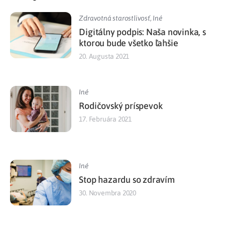
Zdravotná starostlivosť
,
Iné
Digitálny podpis: Naša novinka, s
ktorou bude všetko ľahšie
20. Augusta 2021
Iné
Rodičovský príspevok
17. Februára 2021
Iné
Stop hazardu so zdravím
30. Novembra 2020