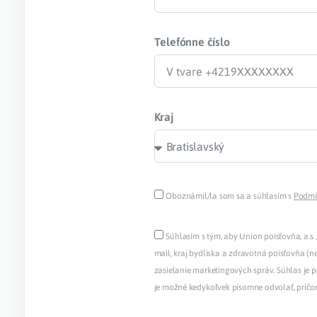
Telefónne číslo
Kraj
Oboznámil/la som sa a súhlasím s
Podmi
Súhlasím s tým, aby Union poisťovňa, a.s. 
mail, kraj bydliska a zdravotná poisťovňa (n
zasielanie marketingových správ. Súhlas je 
je možné kedykoľvek písomne odvolať, pričo