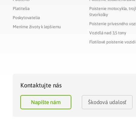
Platitelia
Poistenie motocykla, troj
štvorkolky
Poskytovatelia
Poistenie prívesného voz
Meníme životy k lepšiemu
Vozidlá nad 3,5 tony
Flotilové poistenie vozidi
Kontaktujte nás
Napíšte nám
Škodová udalosť