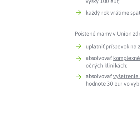
výšky 100 eur;
každý rok vrátime spä
Poistené mamy v Union zdra
uplatniť
príspevok na 
absolvovať
komplexné 
očných klinikách;
absolvovať
vyšetrenie
hodnote 30 eur vo vyb