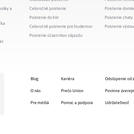
kolky a
Celoročné poistenie
Poistenie domá
Poistenie do hôr
Poistenie chaty
íka
Celoročné poistenie pre študentov
Poistenie výsta
Poistenie účastníkov zájazdu
el
Blog
Kariéra
Odstúpenie od 
O nás
Prečo Union
Povinne zverej
Pre médiá
Pomoc a podpora
Udržateľnosť