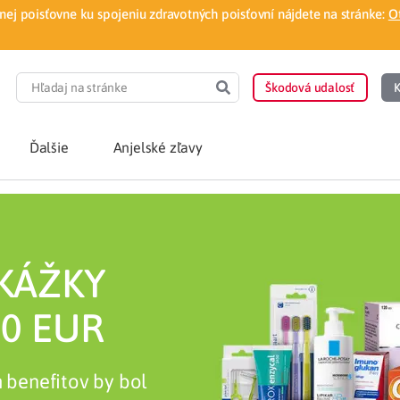
ej poisťovne ku spojeniu zdravotných poisťovní nájdete na stránke:
O
Škodová udalosť
K
Ďalšie
Anjelské zľavy
POTREBUJEM PORA
Som nový poisten
KÁŽKY
otnej poisťovne
Vyhľadať lekára
0 EUR
á aplikácia
Kúpeľná starostliv
h benefitov by bol
ovorodenca v pohodlí domova
Ošetrenie u nezml