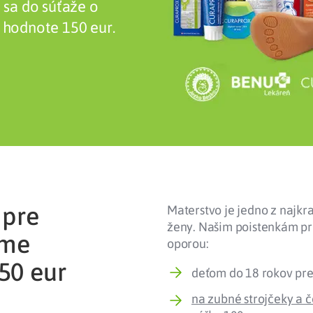
 sa do súťaže o
 hodnote 150 eur.
Liečba v zahraničí
istenie pre cudzincov
 pre
Materstvo je jedno z najkra
ženy. Našim poistenkám pr
íme
oporou:
50 eur
deťom do 18 rokov pr
na zubné strojčeky a 