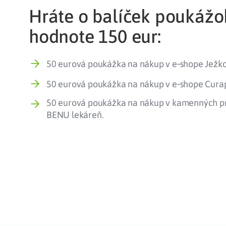
Hráte o balíček poukážo
hodnote 150 eur:
50 eurová poukážka na nákup v e‑shope Ježk
50 eurová poukážka na nákup v e‑shope Cura
50 eurová poukážka na nákup v kamenných p
BENU lekáreň.