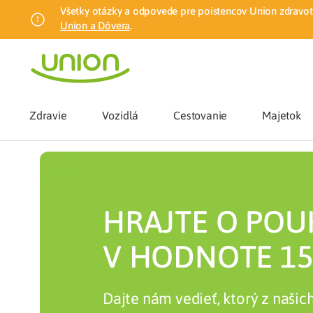
Všetky otázky a odpovede pre poistencov Union zdravotn
Union a Dôvera
.
Zdravie
Vozidlá
Cestovanie
Majetok
Benefity
HRAJTE O POU
Zmena zdrav
V HODNOTE 15
Union mobiln
Dajte nám vedieť, ktorý z našic
Poistenie n