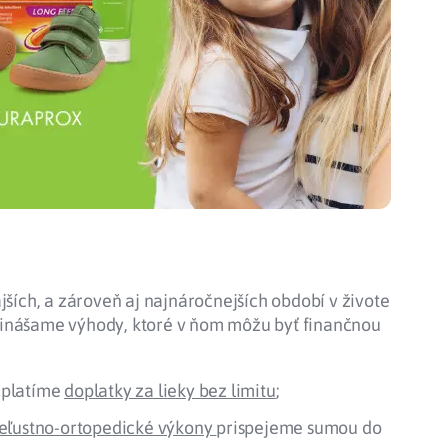
Potvrdenie o neevidovaní
pohľadávky
jších, a zároveň aj najnáročnejších období v živote
inášame výhody, ktoré v ňom môžu byť finančnou
eplatíme
doplatky za lieky bez limitu
;
čeľustno-ortopedické výkony
prispejeme sumou do