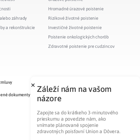
cnosti
Hromadné úrazové poistenie
 alebo záhrady
Rizikové životné poistenie
vby a rekonštrukcie
Investičné životné poistenie
Poistenie onkologických chorôb
Zdravotné poistenie pre cudzincov
zmluvy
Záleží nám na vašom
nené dokumenty
názore
Zapojte sa do krátkeho 3-minutového
prieskumu a povedzte nám, ako
vnímate plánované spojenie
zdravotných poisťovní Union a Dôvera.