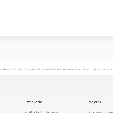
enom zákonom č. 581/2004 Z.z. o zdravotných poisťovniach, dohľade nad zdravotnou starostlivosťou v platnom znení a o z
Cestovanie
Majetok
Krátkodobé poistenie
Poistenie nehnu