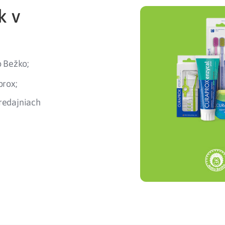
k v
o Bežko;
prox;
redajniach