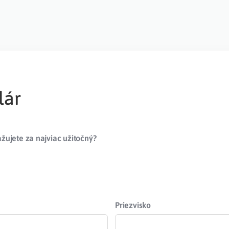
lár
žujete za najviac užitočný?
Priezvisko