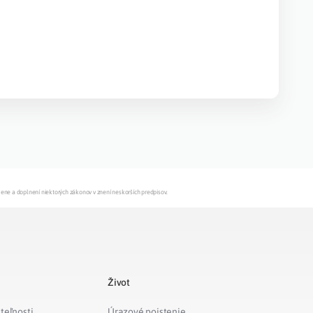
mene a doplnení niektorých zákonov v znení neskorších predpisov.
Život
teľnosti
Úrazové poistenie