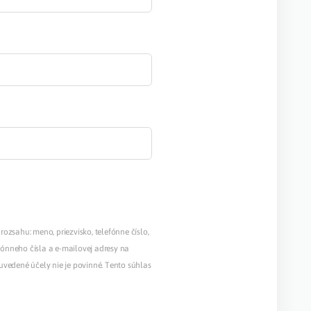
rozsahu: meno, priezvisko, telefónne číslo,
fónneho čísla a e-mailovej adresy na
uvedené účely nie je povinné. Tento súhlas