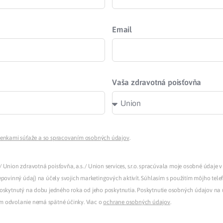
Email
Vaša zdravotná poisťovňa
enkami súťaže a so spracovaním osobných údajov
.
/ Union zdravotná poisťovňa, a.s. / Union services, s.r.o. spracúvala moje osobné údaje v 
epovinný údaj) na účely svojich marketingových aktivít. Súhlasím s použitím môjho tele
poskytnutý na dobu jedného roka od jeho poskytnutia. Poskytnutie osobných údajov na 
m odvolanie nemá spätné účinky. Viac o
ochrane osobných údajov
.