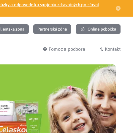
tázky a odpovede ku spojeniu zdravotných poisťovní
lientska zóna
Partnerská zóna
Online pobočka
Pomoc a podpora
Kontakt
DIŤ
HĽADÁM
ec
Overenie poistného vzťahu
Prihláška do zdravotnej poisťovne
osť
Zoznam dlžníkov
uvného lekára
Žiadosti a tlačivá