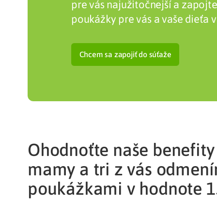
pre vás najužitočnejší a zapojte
poukážky pre vás a vaše dieťa v
Zdravotné po
Prečo Union
Chcem sa zapojiť do súťaže
Ohodnoťte naše benefity
mamy a tri z vás odmen
poukážkami v hodnote 1