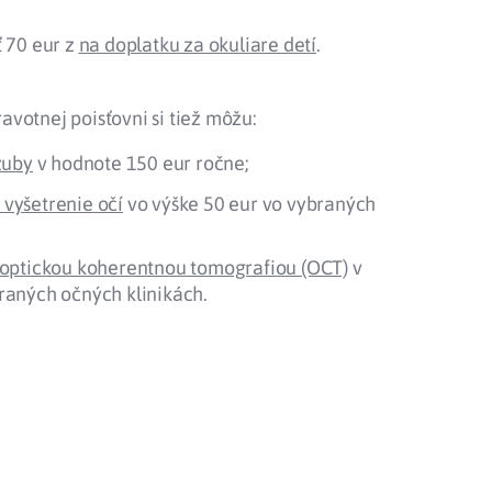
ť 70 eur z
na doplatku za okuliare detí
.
votnej poisťovni si tiež môžu:
zuby
v hodnote 150 eur ročne;
vyšetrenie očí
vo výške 50 eur vo vybraných
 optickou koherentnou tomografiou (OCT)
v
raných očných klinikách.