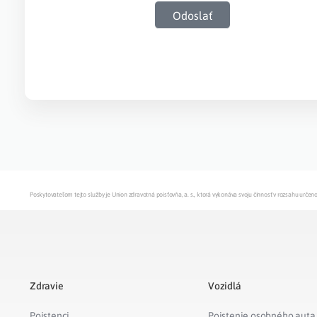
Odoslať
Poskytovateľom tejto služby je Union zdravotná poisťovňa, a. s., ktorá vykonáva svoju činnosť v rozsahu urč
Zdravie
Vozidlá
Poistenci
Poistenie osobného auta