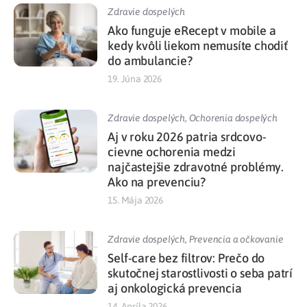
Zdravie dospelých
Ako funguje eRecept v mobile a
kedy kvôli liekom nemusíte chodiť
do ambulancie?
19. Júna 2026
Zdravie dospelých
,
Ochorenia dospelých
Aj v roku 2026 patria srdcovo-
cievne ochorenia medzi
najčastejšie zdravotné problémy.
Ako na prevenciu?
15. Mája 2026
Zdravie dospelých
,
Prevencia a očkovanie
Self-care bez filtrov: Prečo do
skutočnej starostlivosti o seba patrí
aj onkologická prevencia
14. Apríla 2026