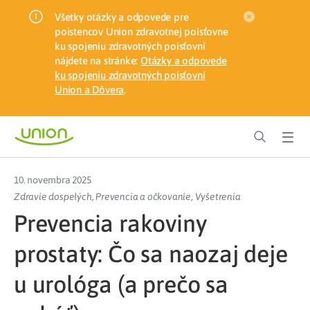
Všetky otázky a odpovede pre
poistencov Union zdravotnej poisťovne
ku spojeniu zdravotných poisťovní
nájdete na stránke:
Otázky a odpovede
ku spojeniu zdravotných poisťovní
Union a Dôvera
.
10. novembra 2025
Zdravie dospelých
,
Prevencia a očkovanie
,
Vyšetrenia
Prevencia rakoviny
prostaty: Čo sa naozaj deje
u urológa (a prečo sa