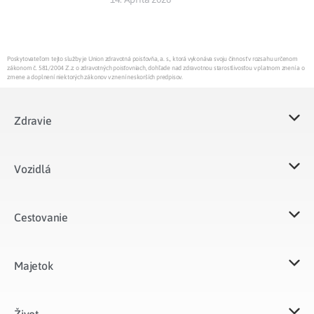
Poskytovateľom tejto služby je Union zdravotná poisťovňa, a. s., ktorá vykonáva svoju činnosť v rozsahu určenom
zákonom č. 581/2004 Z.z. o zdravotných poisťovniach, dohľade nad zdravotnou starostlivosťou v platnom znení a o
zmene a doplnení niektorých zákonov v znení neskorších predpisov.
Zdravie
Vozidlá​
Cestovanie
Majetok​