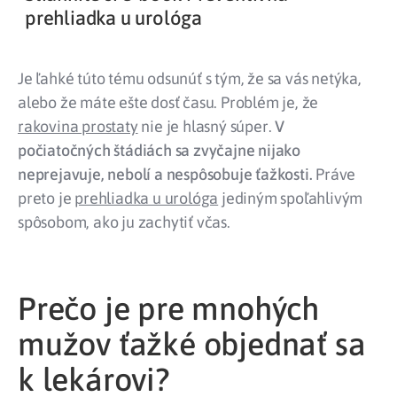
prehliadka u urológa
Je ľahké túto tému odsunúť s tým, že sa vás netýka,
alebo že máte ešte dosť času. Problém je, že
rakovina prostaty
nie je hlasný súper.
V
počiatočných štádiách sa zvyčajne nijako
neprejavuje, nebolí a nespôsobuje ťažkosti.
Práve
preto je
prehliadka u urológa
jediným spoľahlivým
spôsobom, ako ju zachytiť včas.
Prečo je pre mnohých
mužov ťažké objednať sa
k lekárovi?