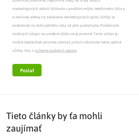
zdravotná poisťovňa (nepovinný údaj) na účely svojich
marketingových aktivít. Súhlasím s použitím môjho telefónneho čísla a
e-mailovej adresy na zasielanie marketingových správ. Súhlas je
poskytnutý na dobu jedného roka od jeho poskytnutia. Poskytnutie
osobných údajov na uvedené účely nie je povinné. Tento súhlas je
možné kedykoľvek písomne odvolať, pričom odvolanie nemá spätné
účinky. Viac o
ochrane osobných údajov
.
Poslať
Tieto články by ťa mohli
zaujímať