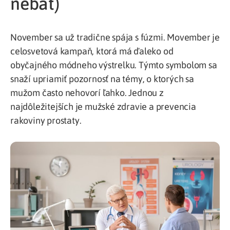
nebáť)
November sa už tradične spája s fúzmi. Movember je
celosvetová kampaň, ktorá má ďaleko od
obyčajného módneho výstrelku. Týmto symbolom sa
snaží upriamiť pozornosť na témy, o ktorých sa
mužom často nehovorí ľahko. Jednou z
najdôležitejších je mužské zdravie a prevencia
rakoviny prostaty.