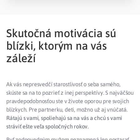
Skutočná motivácia sú
blízki, ktorým na vás
záleží
Ak vás nepresvedčí starostlivosť o seba samého,
skúste sa na to pozrieť z inej perspektívy. S najväčšou
pravdepodobnosťou ste v živote oporou pre svojich
blízkych. Pre partnerku, deti, možno už aj vnúčatá.
Rátajú s vami, spoliehajú sa na vás a chcú s vami
stráviť ešte veľa spoločných rokov.
Byť zodpovedným mužom neznamená len postarať