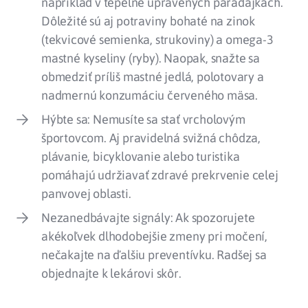
napríklad v tepelne upravených paradajkách.
Dôležité sú aj potraviny bohaté na zinok
(tekvicové semienka, strukoviny) a omega-3
mastné kyseliny (ryby). Naopak, snažte sa
obmedziť príliš mastné jedlá, polotovary a
nadmernú konzumáciu červeného mäsa.
Hýbte sa: Nemusíte sa stať vrcholovým
športovcom. Aj pravidelná svižná chôdza,
plávanie, bicyklovanie alebo turistika
pomáhajú udržiavať zdravé prekrvenie celej
panvovej oblasti.
Nezanedbávajte signály: Ak spozorujete
akékoľvek dlhodobejšie zmeny pri močení,
nečakajte na ďalšiu preventívku. Radšej sa
objednajte k lekárovi skôr.