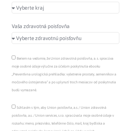
Vaša zdravotná poisťovňa
Beriem na vedomie, že Union zdravotná poisťovňa, a. s. spracúva
moje osobné údaje výlučne za účelom poskytnutia ebooku
„Preventívna urologická prehliadka: vyšetrenie prostaty, semenníkov a
močového ústrojenstva“ a po uplynutí troch mesiacov od poskytnutia
budú vymazané.
Súhlasím s tým, aby Union poisťovňa, a.s. / Union zdravotná
poisťovňa, a.s. / Union services, s.r.o. spracúvala moje osobné údaje v
rozsahu: meno, priezvisko, telefónne číslo, mail, kraj bydliska a