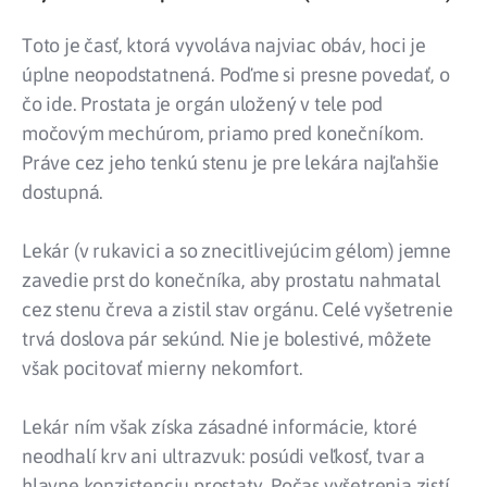
Toto je časť, ktorá vyvoláva najviac obáv, hoci je
úplne neopodstatnená. Poďme si presne povedať, o
čo ide. Prostata je orgán uložený v tele pod
močovým mechúrom, priamo pred konečníkom.
Práve cez jeho tenkú stenu je pre lekára najľahšie
dostupná.
Lekár (v rukavici a so znecitlivejúcim gélom) jemne
zavedie prst do konečníka, aby prostatu nahmatal
cez stenu čreva a zistil stav orgánu. Celé vyšetrenie
trvá doslova pár sekúnd. Nie je bolestivé, môžete
však pocitovať mierny nekomfort.
Lekár ním však získa zásadné informácie, ktoré
neodhalí krv ani ultrazvuk: posúdi veľkosť, tvar a
hlavne konzistenciu prostaty. Počas vyšetrenia zistí,