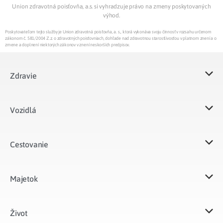
Union zdravotná poisťovňa, a.s. si vyhradzuje právo na zmeny poskytovaných
výhod.
Poskytovateľom tejto služby je Union zdravotná poisťovňa, a. s., ktorá vykonáva svoju činnosť v rozsahu určenom
zákonom č. 581/2004 Z.z. o zdravotných poisťovniach, dohľade nad zdravotnou starostlivosťou v platnom znení a o
zmene a doplnení niektorých zákonov v znení neskorších predpisov.
Zdravie
Vozidlá​
Cestovanie
Majetok​
Život​