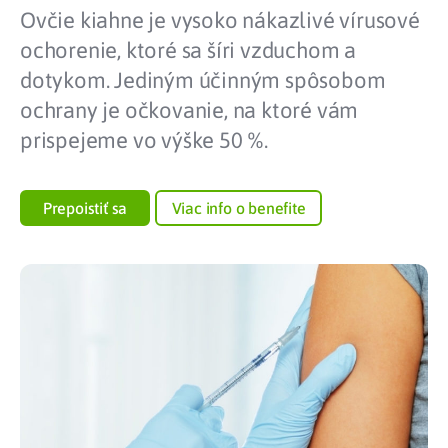
Ovčie kiahne je vysoko nákazlivé vírusové
ochorenie, ktoré sa šíri vzduchom a
dotykom. Jediným účinným spôsobom
ochrany je očkovanie, na ktoré vám
prispejeme vo výške 50 %.
Prepoistiť sa
Viac info o benefite