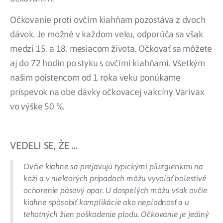
Očkovanie proti ovčím kiahňam pozostáva z dvoch
dávok. Je možné v každom veku, odporúča sa však
medzi 15. a 18. mesiacom života. Očkovať sa môžete
aj do 72 hodín po styku s ovčími kiahňami.
Všetkým
našim poistencom od 1 roka veku ponúkame
príspevok na obe dávky očkovacej vakcíny Varivax
vo výške 50 %.
VEDELI SE, ŽE ...
Ovčie kiahne sa prejavujú typickými pľuzgierikmi na
koži a v niektorých prípadoch môžu vyvolať bolestivé
ochorenie pásový opar. U dospelých môžu však ovčie
kiahne spôsobiť komplikácie ako neplodnosť a u
tehotných žien poškodenie plodu. Očkovanie je jediný