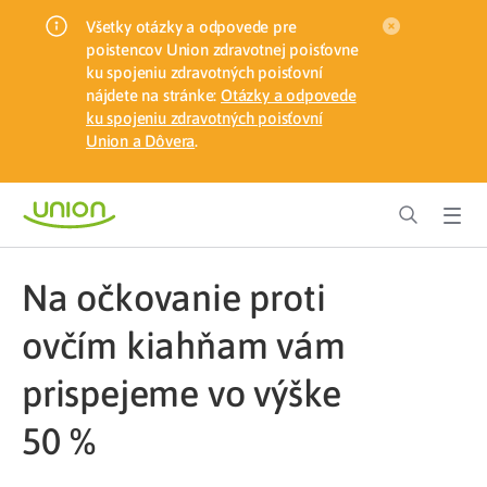
Všetky otázky a odpovede pre
poistencov Union zdravotnej poisťovne
ku spojeniu zdravotných poisťovní
nájdete na stránke:
Otázky a odpovede
ku spojeniu zdravotných poisťovní
Union a Dôvera
.
Na očkovanie proti
ovčím kiahňam vám
prispejeme vo výške
50 %