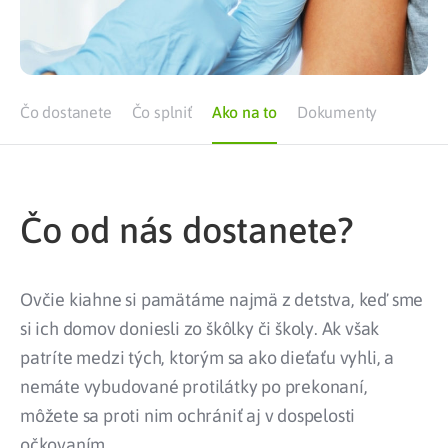
Čo dostanete
Čo splniť
Ako na to
Dokumenty
Čo od nás dostanete?
Ovčie kiahne si pamätáme najmä z detstva, keď sme
si ich domov doniesli zo škôlky či školy. Ak však
patríte medzi tých, ktorým sa ako dieťaťu vyhli, a
nemáte vybudované protilátky po prekonaní,
môžete sa proti nim ochrániť aj v dospelosti
očkovaním.