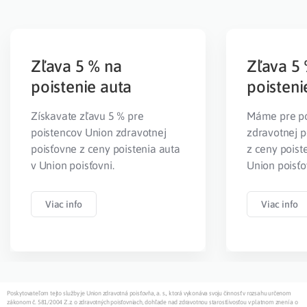
Zľava 5 % na
Zľava 5
poistenie auta
poisteni
Získavate zľavu 5 % pre
Máme pre po
poistencov Union zdravotnej
zdravotnej p
poisťovne z ceny poistenia auta
z ceny poist
v Union poisťovni.
Union poisťo
Viac info
Viac info
Poskytovateľom tejto služby je Union zdravotná poisťovňa, a. s., ktorá vykonáva svoju činnosť v rozsahu určenom
zákonom č. 581/2004 Z.z. o zdravotných poisťovniach, dohľade nad zdravotnou starostlivosťou v platnom znení a o