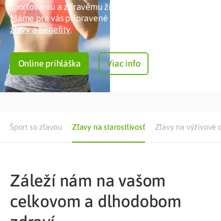
športovaniu a zdravému životnému štýlu.
Máme pre vás pripravené nadštandardné
zľavy a benefity
.
Online prihláška
Viac info
Šport so zľavou
Zľavy na starostlivosť
Zľavy na výživové 
Záleží nám na vašom
celkovom a dlhodobom