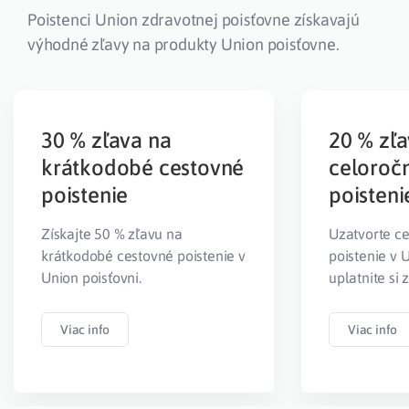
Poistenci Union zdravotnej poisťovne získavajú
výhodné zľavy na produkty Union poisťovne.
30 % zľava na
20 % zľa
krátkodobé cestovné
celoroč
poistenie
poisteni
Získajte 50 % zľavu na
Uzatvorte c
krátkodobé cestovné poistenie v
poistenie v 
Union poisťovni.
uplatnite si 
Viac info
Viac info