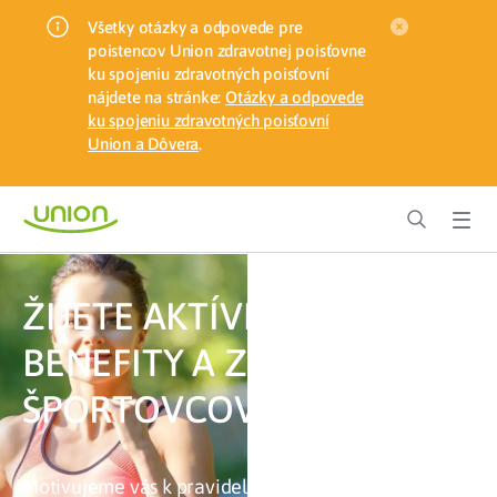
Všetky otázky a odpovede pre
poistencov Union zdravotnej poisťovne
ku spojeniu zdravotných poisťovní
nájdete na stránke:
Otázky a odpovede
ku spojeniu zdravotných poisťovní
Union a Dôvera
.
ŽIJETE AKTÍVNE? ZÍSKAJTE
BENEFITY A ZĽAVY PRE
ŠPORTOVCOV OD UNION
Motivujeme vás k pravidelnému pohybu,