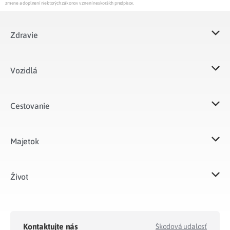
zmene a doplnení niektorých zákonov v znení neskorších predpisov.
Zdravie
Vozidlá​
Cestovanie
Majetok​
Život​
Kontaktujte nás
Škodová udalosť